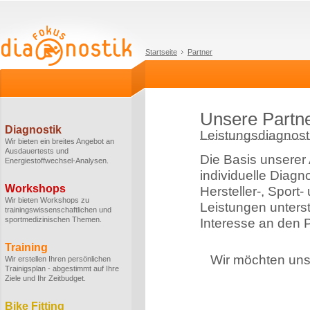
Startseite
Partner
Unsere Partn
Diagnostik
Leistungsdiagnosti
Wir bieten ein breites Angebot an
Ausdauertests und
Die Basis unserer 
Energiestoffwechsel-Analysen.
individuelle Diagn
Workshops
Hersteller-, Sport
Wir bieten Workshops zu
Leistungen unterstü
trainingswissenschaftlichen und
sportmedizinischen Themen.
Interesse an den P
Training
Wir möchten uns 
Wir erstellen Ihren persönlichen
Trainigsplan - abgestimmt auf Ihre
Ziele und Ihr Zeitbudget.
Bike Fitting