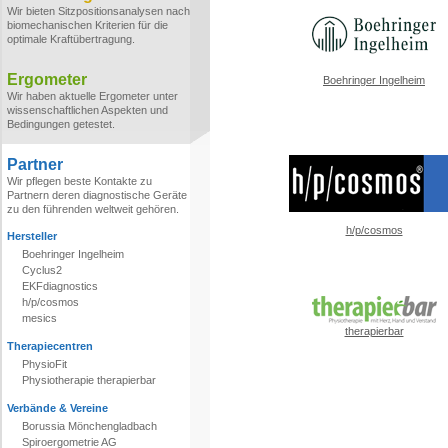
Wir bieten Sitzpositionsanalysen nach
biomechanischen Kriterien für die
optimale Kraftübertragung.
Ergometer
Boehringer Ingelheim
Wir haben aktuelle Ergometer unter
wissenschaftlichen Aspekten und
Bedingungen getestet.
Partner
Wir pflegen beste Kontakte zu
Partnern deren diagnostische Geräte
zu den führenden weltweit gehören.
h/p/cosmos
Hersteller
Boehringer Ingelheim
Cyclus2
EKFdiagnostics
h/p/cosmos
mesics
therapierbar
Therapiecentren
PhysioFit
Physiotherapie therapierbar
Verbände & Vereine
Borussia Mönchengladbach
Spiroergometrie AG