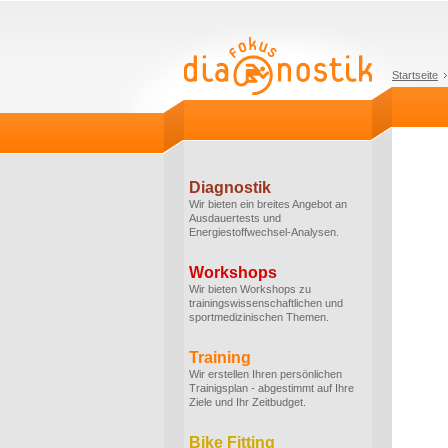
Startseite
Diagnostik
Wir bieten ein breites Angebot an
Ausdauertests und
Energiestoffwechsel-Analysen.
Workshops
Wir bieten Workshops zu
trainingswissenschaftlichen und
sportmedizinischen Themen.
Training
Wir erstellen Ihren persönlichen
Trainigsplan - abgestimmt auf Ihre
Ziele und Ihr Zeitbudget.
Bike Fitting