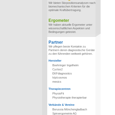
Wir bieten Sitzpositionsanalysen nach
biomechanischen Kriterien für die
optimale Kraftübertragung.
Ergometer
Wir haben aktuelle Ergometer unter
wissenschaftlichen Aspekten und
Bedingungen getestet.
Partner
Wir pflegen beste Kontakte zu
Partnern deren diagnostische Geräte
zu den führenden weltweit gehören.
Hersteller
Boehringer Ingelheim
Cyclus2
EKFdiagnostics
h/p/cosmos
mesics
Therapiecentren
PhysioFit
Physiotherapie therapierbar
Verbände & Vereine
Borussia Mönchengladbach
Spiroergometrie AG