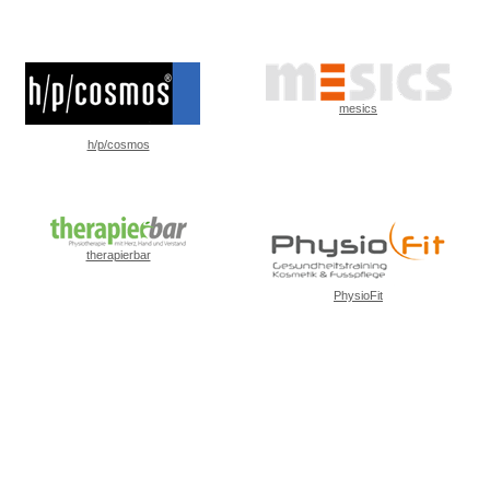
mesics
h/p/cosmos
therapierbar
PhysioFit