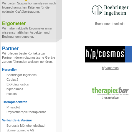
Wir bieten Sitzpositionsanalysen nach
biomechanischen Kriterien für die
optimale Kraftübertragung.
Ergometer
Boehringer Ingelheim
Wir haben aktuelle Ergometer unter
wissenschaftlichen Aspekten und
Bedingungen getestet.
Partner
Wir pflegen beste Kontakte zu
Partnern deren diagnostische Geräte
zu den führenden weltweit gehören.
h/p/cosmos
Hersteller
Boehringer Ingelheim
Cyclus2
EKFdiagnostics
h/p/cosmos
mesics
therapierbar
Therapiecentren
PhysioFit
Physiotherapie therapierbar
Verbände & Vereine
Borussia Mönchengladbach
Spiroergometrie AG