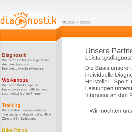
Startseite
Partner
Unsere Partn
Diagnostik
Leistungsdiagnosti
Wir bieten ein breites Angebot an
Ausdauertests und
Die Basis unserer 
Energiestoffwechsel-Analysen.
individuelle Diagn
Workshops
Hersteller-, Sport
Wir bieten Workshops zu
Leistungen unterstü
trainingswissenschaftlichen und
sportmedizinischen Themen.
Interesse an den P
Training
Wir möchten uns 
Wir erstellen Ihren persönlichen
Trainigsplan - abgestimmt auf Ihre
Ziele und Ihr Zeitbudget.
Bike Fitting