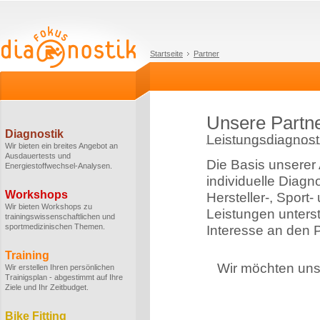
Startseite
Partner
Unsere Partn
Diagnostik
Leistungsdiagnosti
Wir bieten ein breites Angebot an
Ausdauertests und
Die Basis unserer 
Energiestoffwechsel-Analysen.
individuelle Diagn
Workshops
Hersteller-, Sport
Wir bieten Workshops zu
Leistungen unterstü
trainingswissenschaftlichen und
sportmedizinischen Themen.
Interesse an den P
Training
Wir möchten uns 
Wir erstellen Ihren persönlichen
Trainigsplan - abgestimmt auf Ihre
Ziele und Ihr Zeitbudget.
Bike Fitting