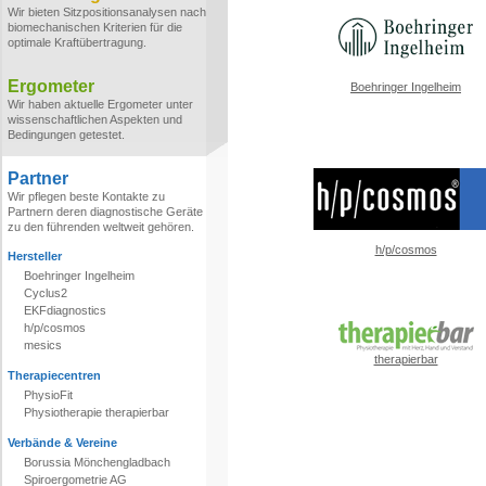
Wir bieten Sitzpositionsanalysen nach
biomechanischen Kriterien für die
optimale Kraftübertragung.
Ergometer
Boehringer Ingelheim
Wir haben aktuelle Ergometer unter
wissenschaftlichen Aspekten und
Bedingungen getestet.
Partner
Wir pflegen beste Kontakte zu
Partnern deren diagnostische Geräte
zu den führenden weltweit gehören.
h/p/cosmos
Hersteller
Boehringer Ingelheim
Cyclus2
EKFdiagnostics
h/p/cosmos
mesics
therapierbar
Therapiecentren
PhysioFit
Physiotherapie therapierbar
Verbände & Vereine
Borussia Mönchengladbach
Spiroergometrie AG