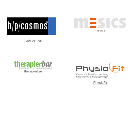
mesics
h/p/cosmos
therapierbar
PhysioFit