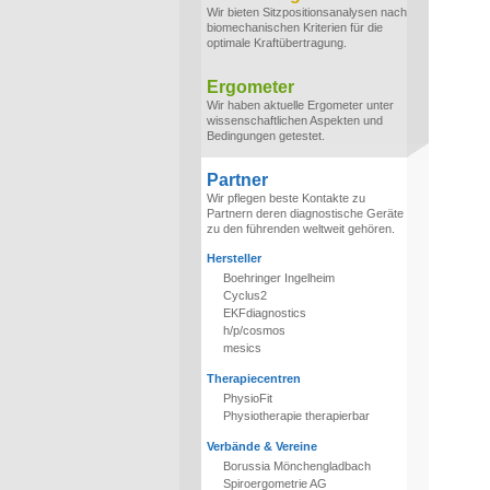
Wir bieten Sitzpositionsanalysen nach
biomechanischen Kriterien für die
optimale Kraftübertragung.
Ergometer
Wir haben aktuelle Ergometer unter
wissenschaftlichen Aspekten und
Bedingungen getestet.
Partner
Wir pflegen beste Kontakte zu
Partnern deren diagnostische Geräte
zu den führenden weltweit gehören.
Hersteller
Boehringer Ingelheim
Cyclus2
EKFdiagnostics
h/p/cosmos
mesics
Therapiecentren
PhysioFit
Physiotherapie therapierbar
Verbände & Vereine
Borussia Mönchengladbach
Spiroergometrie AG