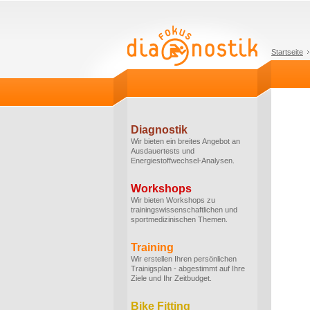
Startseite
Diagnostik
Wir bieten ein breites Angebot an
Ausdauertests und
Energiestoffwechsel-Analysen.
Workshops
Wir bieten Workshops zu
trainingswissenschaftlichen und
sportmedizinischen Themen.
Training
Wir erstellen Ihren persönlichen
Trainigsplan - abgestimmt auf Ihre
Ziele und Ihr Zeitbudget.
Bike Fitting