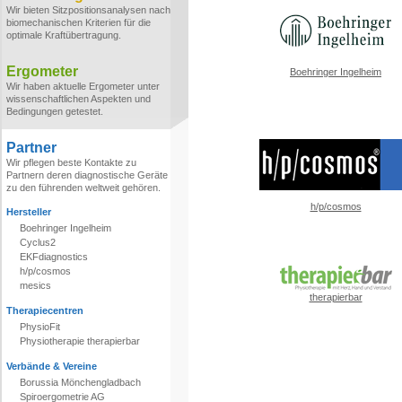
Wir bieten Sitzpositionsanalysen nach
biomechanischen Kriterien für die
optimale Kraftübertragung.
Ergometer
Boehringer Ingelheim
Wir haben aktuelle Ergometer unter
wissenschaftlichen Aspekten und
Bedingungen getestet.
Partner
Wir pflegen beste Kontakte zu
Partnern deren diagnostische Geräte
zu den führenden weltweit gehören.
h/p/cosmos
Hersteller
Boehringer Ingelheim
Cyclus2
EKFdiagnostics
h/p/cosmos
mesics
therapierbar
Therapiecentren
PhysioFit
Physiotherapie therapierbar
Verbände & Vereine
Borussia Mönchengladbach
Spiroergometrie AG