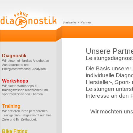
Startseite
Partner
Unsere Partn
Diagnostik
Leistungsdiagnosti
Wir bieten ein breites Angebot an
Ausdauertests und
Die Basis unserer 
Energiestoffwechsel-Analysen.
individuelle Diagn
Workshops
Hersteller-, Sport
Wir bieten Workshops zu
Leistungen unterstü
trainingswissenschaftlichen und
sportmedizinischen Themen.
Interesse an den P
Training
Wir möchten uns 
Wir erstellen Ihren persönlichen
Trainigsplan - abgestimmt auf Ihre
Ziele und Ihr Zeitbudget.
Bike Fitting