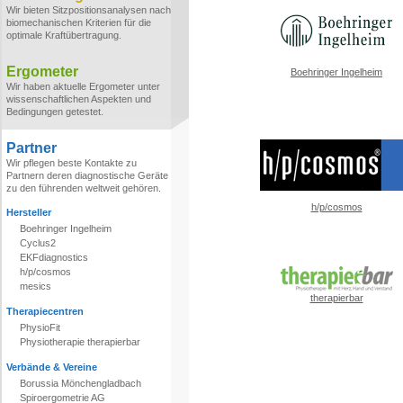
Wir bieten Sitzpositionsanalysen nach
biomechanischen Kriterien für die
optimale Kraftübertragung.
Ergometer
Boehringer Ingelheim
Wir haben aktuelle Ergometer unter
wissenschaftlichen Aspekten und
Bedingungen getestet.
Partner
Wir pflegen beste Kontakte zu
Partnern deren diagnostische Geräte
zu den führenden weltweit gehören.
h/p/cosmos
Hersteller
Boehringer Ingelheim
Cyclus2
EKFdiagnostics
h/p/cosmos
mesics
therapierbar
Therapiecentren
PhysioFit
Physiotherapie therapierbar
Verbände & Vereine
Borussia Mönchengladbach
Spiroergometrie AG