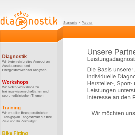
Startseite
Partner
Unsere Partn
Diagnostik
Leistungsdiagnosti
Wir bieten ein breites Angebot an
Ausdauertests und
Die Basis unserer 
Energiestoffwechsel-Analysen.
individuelle Diagn
Workshops
Hersteller-, Sport
Wir bieten Workshops zu
Leistungen unterstü
trainingswissenschaftlichen und
sportmedizinischen Themen.
Interesse an den P
Training
Wir möchten uns 
Wir erstellen Ihren persönlichen
Trainigsplan - abgestimmt auf Ihre
Ziele und Ihr Zeitbudget.
Bike Fitting