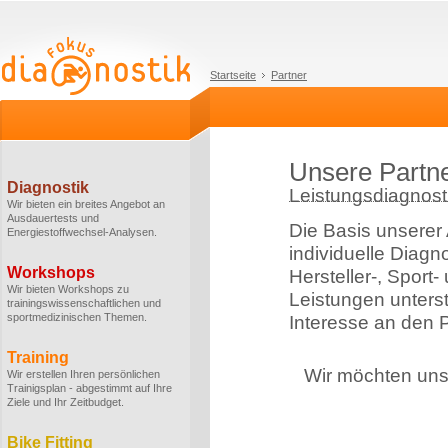
Startseite
Partner
Unsere Partn
Diagnostik
Leistungsdiagnosti
Wir bieten ein breites Angebot an
Ausdauertests und
Die Basis unserer 
Energiestoffwechsel-Analysen.
individuelle Diagn
Workshops
Hersteller-, Sport
Wir bieten Workshops zu
Leistungen unterstü
trainingswissenschaftlichen und
sportmedizinischen Themen.
Interesse an den P
Training
Wir möchten uns 
Wir erstellen Ihren persönlichen
Trainigsplan - abgestimmt auf Ihre
Ziele und Ihr Zeitbudget.
Bike Fitting