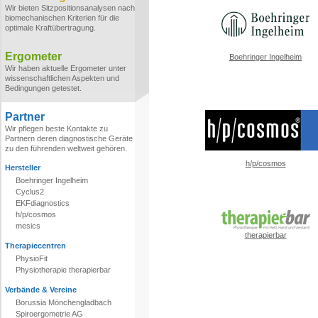
Wir bieten Sitzpositionsanalysen nach
biomechanischen Kriterien für die
optimale Kraftübertragung.
Ergometer
Boehringer Ingelheim
Wir haben aktuelle Ergometer unter
wissenschaftlichen Aspekten und
Bedingungen getestet.
Partner
Wir pflegen beste Kontakte zu
Partnern deren diagnostische Geräte
zu den führenden weltweit gehören.
h/p/cosmos
Hersteller
Boehringer Ingelheim
Cyclus2
EKFdiagnostics
h/p/cosmos
mesics
therapierbar
Therapiecentren
PhysioFit
Physiotherapie therapierbar
Verbände & Vereine
Borussia Mönchengladbach
Spiroergometrie AG