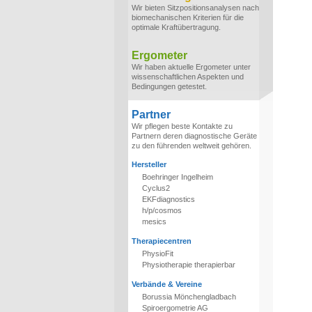
Wir bieten Sitzpositionsanalysen nach
biomechanischen Kriterien für die
optimale Kraftübertragung.
Ergometer
Wir haben aktuelle Ergometer unter
wissenschaftlichen Aspekten und
Bedingungen getestet.
Partner
Wir pflegen beste Kontakte zu
Partnern deren diagnostische Geräte
zu den führenden weltweit gehören.
Hersteller
Boehringer Ingelheim
Cyclus2
EKFdiagnostics
h/p/cosmos
mesics
Therapiecentren
PhysioFit
Physiotherapie therapierbar
Verbände & Vereine
Borussia Mönchengladbach
Spiroergometrie AG