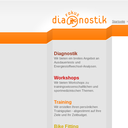
Startseite
Diagnostik
Wir bieten ein breites Angebot an
Ausdauertests und
Energiestoffwechsel-Analysen.
Workshops
Wir bieten Workshops zu
trainingswissenschaftlichen und
sportmedizinischen Themen.
Training
Wir erstellen Ihren persönlichen
Trainigsplan - abgestimmt auf Ihre
Ziele und Ihr Zeitbudget.
Bike Fitting