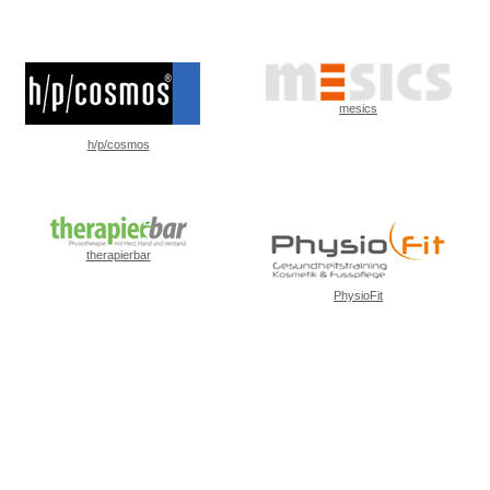
mesics
h/p/cosmos
therapierbar
PhysioFit