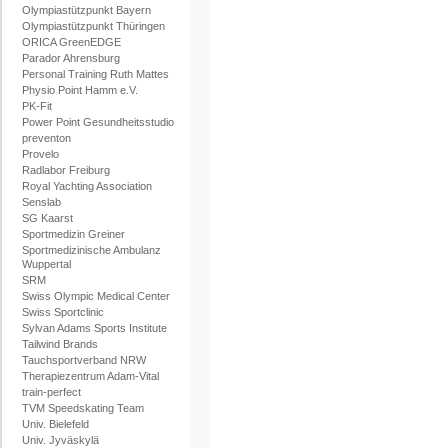
Olympiastützpunkt Bayern
Olympiastützpunkt Thüringen
ORICA GreenEDGE
Parador Ahrensburg
Personal Training Ruth Mattes
Physio Point Hamm e.V.
PK-Fit
Power Point Gesundheitsstudio
preventon
Provelo
Radlabor Freiburg
Royal Yachting Association
Senslab
SG Kaarst
Sportmedizin Greiner
Sportmedizinische Ambulanz
Wuppertal
SRM
Swiss Olympic Medical Center
Swiss Sportclinic
Sylvan Adams Sports Institute
Tailwind Brands
Tauchsportverband NRW
Therapiezentrum Adam-Vital
train-perfect
TVM Speedskating Team
Univ. Bielefeld
Univ. Jyväskylä