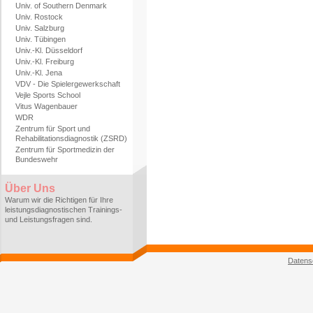
Univ. of Southern Denmark
Univ. Rostock
Univ. Salzburg
Univ. Tübingen
Univ.-Kl. Düsseldorf
Univ.-Kl. Freiburg
Univ.-Kl. Jena
VDV - Die Spielergewerkschaft
Vejle Sports School
Vitus Wagenbauer
WDR
Zentrum für Sport und
Rehabilitationsdiagnostik (ZSRD)
Zentrum für Sportmedizin der
Bundeswehr
Über Uns
Warum wir die Richtigen für Ihre
leistungsdiagnostischen Trainings-
und Leistungsfragen sind.
Datens