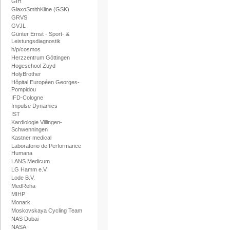
GIH
GlaxoSmithKline (GSK)
GRVS
GVJL
Günter Ernst - Sport- &
Leistungsdiagnostik
h/p/cosmos
Herzzentrum Göttingen
Hogeschool Zuyd
HolyBrother
Hôpital Européen Georges-
Pompidou
IFD-Cologne
Impulse Dynamics
IST
Kardiologie Villingen-
Schwenningen
Kastner medical
Laboratorio de Performance
Humana
LANS Medicum
LG Hamm e.V.
Lode B.V.
MedReha
MIHP
Monark
Moskovskaya Cycling Team
NAS Dubai
NASA