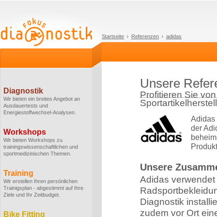
Startseite
Referenzen
adidas
Unsere Refer
Diagnostik
Profitieren Sie v
Wir bieten ein breites Angebot an
Sportartikelherstel
Ausdauertests und
Energiestoffwechsel-Analysen.
Adidas g
der Adi
Workshops
beheima
Wir bieten Workshops zu
Produkte
trainingswissenschaftlichen und
sportmedizinischen Themen.
Unsere Zusamme
Training
Adidas verwendet 
Wir erstellen Ihren persönlichen
Trainigsplan - abgestimmt auf Ihre
Radsportbekleidu
Ziele und Ihr Zeitbudget.
Diagnostik install
zudem vor Ort ei
Bike Fitting