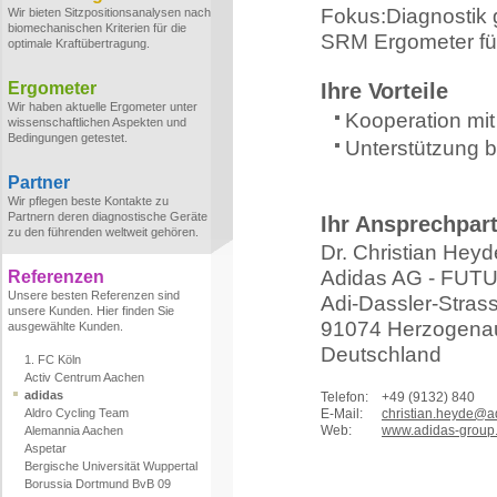
Fokus:Diagnostik
Wir bieten Sitzpositionsanalysen nach
biomechanischen Kriterien für die
SRM Ergometer fü
optimale Kraftübertragung.
Ergometer
Ihre Vorteile
Wir haben aktuelle Ergometer unter
Kooperation mit
wissenschaftlichen Aspekten und
Bedingungen getestet.
Unterstützung b
Partner
Wir pflegen beste Kontakte zu
Partnern deren diagnostische Geräte
Ihr Ansprechpar
zu den führenden weltweit gehören.
Dr. Christian Heyd
Adidas AG - FU
Referenzen
Unsere besten Referenzen sind
Adi-Dassler-Stras
unsere Kunden. Hier finden Sie
91074 Herzogena
ausgewählte Kunden.
Deutschland
1. FC Köln
Activ Centrum Aachen
adidas
Telefon:
+49 (9132) 840
Aldro Cycling Team
E-Mail:
christian.heyde@a
Web:
www.adidas-group
Alemannia Aachen
Aspetar
Bergische Universität Wuppertal
Borussia Dortmund BvB 09