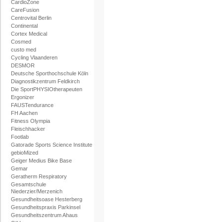
CardioZone
CareFusion
Centrovital Berlin
Continental
Cortex Medical
Cosmed
custo med
Cycling Vlaanderen
DESMOR
Deutsche Sporthochschule Köln
Diagnostikzentrum Feldkirch
Die SportPHYSIOtherapeuten
Ergonizer
FAUSTendurance
FH Aachen
Fitness Olympia
Fleischhacker
Footlab
Gatorade Sports Science Institute
gebioMized
Geiger Medius Bike Base
Gemar
Geratherm Respiratory
Gesamtschule
Niederzier/Merzenich
Gesundheitsoase Hesterberg
Gesundheitspraxis Parkinsel
Gesundheitszentrum Ahaus