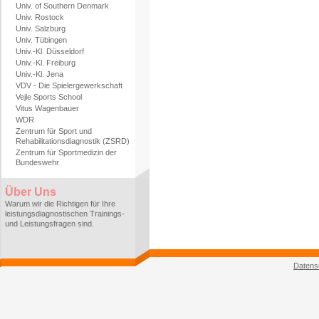
Univ. of Southern Denmark
Univ. Rostock
Univ. Salzburg
Univ. Tübingen
Univ.-Kl. Düsseldorf
Univ.-Kl. Freiburg
Univ.-Kl. Jena
VDV - Die Spielergewerkschaft
Vejle Sports School
Vitus Wagenbauer
WDR
Zentrum für Sport und
Rehabilitationsdiagnostik (ZSRD)
Zentrum für Sportmedizin der
Bundeswehr
Über Uns
Warum wir die Richtigen für Ihre
leistungsdiagnostischen Trainings-
und Leistungsfragen sind.
Datens