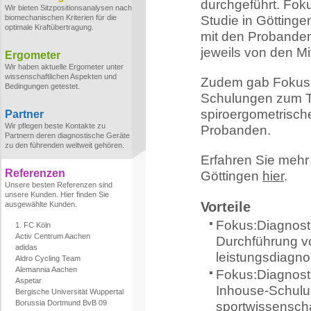
durchgeführt. Fok
Wir bieten Sitzpositionsanalysen nach
biomechanischen Kriterien für die
Studie in Götting
optimale Kraftübertragung.
mit den Probanden
jeweils von den Mi
Ergometer
Wir haben aktuelle Ergometer unter
wissenschaftlichen Aspekten und
Zudem gab Fokus:
Bedingungen getestet.
Schulungen zum T
spiroergometrisch
Partner
Wir pflegen beste Kontakte zu
Probanden.
Partnern deren diagnostische Geräte
zu den führenden weltweit gehören.
Erfahren Sie meh
Referenzen
Göttingen
hier
.
Unsere besten Referenzen sind
unsere Kunden. Hier finden Sie
Vorteile
ausgewählte Kunden.
Fokus:Diagnosti
1. FC Köln
Activ Centrum Aachen
Durchführung vo
adidas
leistungsdiagno
Aldro Cycling Team
Alemannia Aachen
Fokus:Diagnosti
Aspetar
Inhouse-Schulu
Bergische Universität Wuppertal
Borussia Dortmund BvB 09
sportwissensch