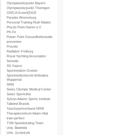
Olympiastützpunkt Bayern
Olympiastützpunkt Thüringen
ORICA GreenEDGE
Parador Ahrensburg
Personal Training Ruth Mattes
Physio Point Hamm e.V.
PK-Fit
Power Point Gesundheitsstudio
preventon
Provelo
Radlabor Freiburg
Royal Yachting Association
Senslab
SG Kaarst
Sportmedizin Greiner
Sportmedizinische Ambulanz
Wuppertal
SRM
Swiss Olympic Medical Center
Swiss Sportclinic
Sylvan Adams Sports Institute
Tailwind Brands
Tauchsportverband NRW
Therapiezentrum Adam-Vital
train-perfect
TVM Speedskating Team
Univ. Bielefeld
Univ. Jyväskylä