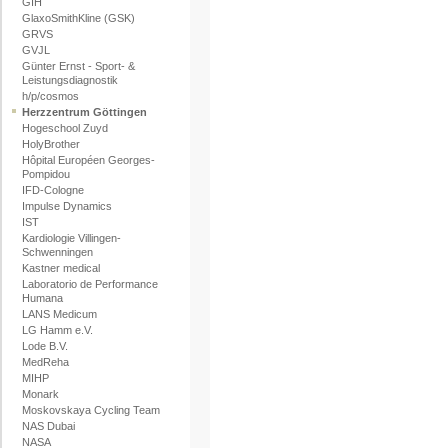
GIH
GlaxoSmithKline (GSK)
GRVS
GVJL
Günter Ernst - Sport- &
Leistungsdiagnostik
h/p/cosmos
Herzzentrum Göttingen
Hogeschool Zuyd
HolyBrother
Hôpital Européen Georges-
Pompidou
IFD-Cologne
Impulse Dynamics
IST
Kardiologie Villingen-
Schwenningen
Kastner medical
Laboratorio de Performance
Humana
LANS Medicum
LG Hamm e.V.
Lode B.V.
MedReha
MIHP
Monark
Moskovskaya Cycling Team
NAS Dubai
NASA