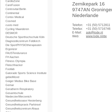
CardioZone
Zernikepark 16
CareFusion
9747AN Groninge
Centrovital Berlin
Continental
Niederlande
Cortex Medical
Cosmed
Telefon:
+31 (50) 5712811
custo med
Telefax:
+31 (50) 5716746
Cycling Vlaanderen
E-Mail:
ask@lode.nl
DESMOR
Web:
www.lode.nl/de
Deutsche Sporthochschule Köln
Diagnostikzentrum Feldkirch
Die SportPHYSIOtherapeuten
Ergonizer
FAUSTendurance
FH Aachen
Fitness Olympia
Fleischhacker
Footlab
Gatorade Sports Science Institute
gebioMized
Geiger Medius Bike Base
Gemar
Geratherm Respiratory
Gesamtschule
Niederzier/Merzenich
Gesundheitsoase Hesterberg
Gesundheitspraxis Parkinsel
Gesundheitszentrum Ahaus