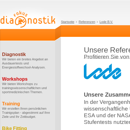
Startseite
Referenzen
Lode B.V.
Unsere Refere
Diagnostik
Profitieren Sie vo
Wir bieten ein breites Angebot an
Ausdauertests und
Energiestoffwechsel-Analysen.
Workshops
Wir bieten Workshops zu
trainingswissenschaftlichen und
sportmedizinischen Themen.
Unsere Zusamme
In der Vergangenh
Training
wissenschaftliche
Wir erstellen Ihren persönlichen
Trainigsplan - abgestimmt auf Ihre
ESA und der NASA 
Ziele und Ihr Zeitbudget.
Stufentests nutzte
Bike Fitting