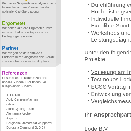
Wir bieten Sitzpositionsanalysen nach
Durchführung v
biomechanischen Kriterien für die
Hochleistungser
optimale Kraftübertragung.
Individuelle In
Ergometer
Excalibur Sport,
Wir haben aktuelle Ergometer unter
Workshops und 
wissenschaftlichen Aspekten und
Bedingungen getestet.
Leistungsdiagno
Partner
Unter den folgend
Wir pflegen beste Kontakte zu
Partnern deren diagnostische Geräte
Projekte:
zu den führenden weltweit gehören.
Vorlesung am Ins
Referenzen
Unsere besten Referenzen sind
Test neues Lod
unsere Kunden. Hier finden Sie
ECSS Vortrag i
ausgewählte Kunden.
Entwicklung ver
1. FC Köln
Activ Centrum Aachen
Vergleichsmes
adidas
Aldro Cycling Team
Ihr Ansprechpar
Alemannia Aachen
Aspetar
Bergische Universität Wuppertal
Borussia Dortmund BvB 09
Lode B.V.