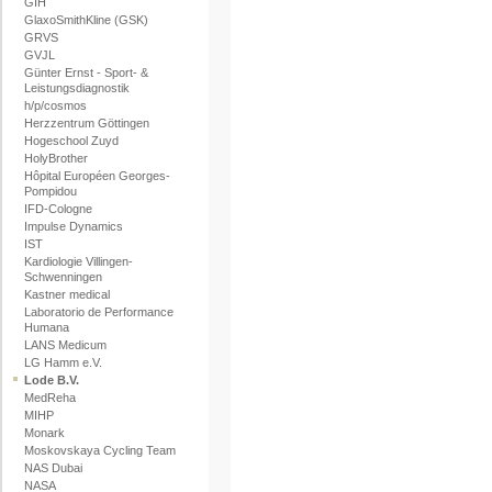
GIH
GlaxoSmithKline (GSK)
GRVS
GVJL
Günter Ernst - Sport- &
Leistungsdiagnostik
h/p/cosmos
Herzzentrum Göttingen
Hogeschool Zuyd
HolyBrother
Hôpital Européen Georges-
Pompidou
IFD-Cologne
Impulse Dynamics
IST
Kardiologie Villingen-
Schwenningen
Kastner medical
Laboratorio de Performance
Humana
LANS Medicum
LG Hamm e.V.
Lode B.V.
MedReha
MIHP
Monark
Moskovskaya Cycling Team
NAS Dubai
NASA