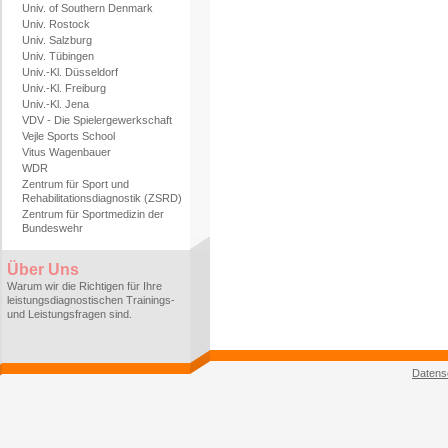
Univ. of Southern Denmark
Univ. Rostock
Univ. Salzburg
Univ. Tübingen
Univ.-Kl. Düsseldorf
Univ.-Kl. Freiburg
Univ.-Kl. Jena
VDV - Die Spielergewerkschaft
Vejle Sports School
Vitus Wagenbauer
WDR
Zentrum für Sport und
Rehabilitationsdiagnostik (ZSRD)
Zentrum für Sportmedizin der
Bundeswehr
Über Uns
Warum wir die Richtigen für Ihre
leistungsdiagnostischen Trainings-
und Leistungsfragen sind.
Datens