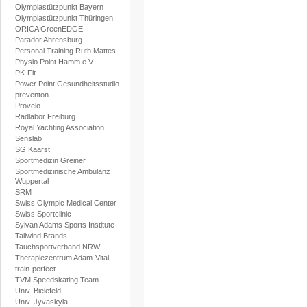
Olympiastützpunkt Bayern
Olympiastützpunkt Thüringen
ORICA GreenEDGE
Parador Ahrensburg
Personal Training Ruth Mattes
Physio Point Hamm e.V.
PK-Fit
Power Point Gesundheitsstudio
preventon
Provelo
Radlabor Freiburg
Royal Yachting Association
Senslab
SG Kaarst
Sportmedizin Greiner
Sportmedizinische Ambulanz
Wuppertal
SRM
Swiss Olympic Medical Center
Swiss Sportclinic
Sylvan Adams Sports Institute
Tailwind Brands
Tauchsportverband NRW
Therapiezentrum Adam-Vital
train-perfect
TVM Speedskating Team
Univ. Bielefeld
Univ. Jyväskylä