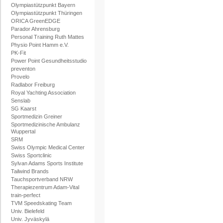
Olympiastützpunkt Bayern
Olympiastützpunkt Thüringen
ORICA GreenEDGE
Parador Ahrensburg
Personal Training Ruth Mattes
Physio Point Hamm e.V.
PK-Fit
Power Point Gesundheitsstudio
preventon
Provelo
Radlabor Freiburg
Royal Yachting Association
Senslab
SG Kaarst
Sportmedizin Greiner
Sportmedizinische Ambulanz
Wuppertal
SRM
Swiss Olympic Medical Center
Swiss Sportclinic
Sylvan Adams Sports Institute
Tailwind Brands
Tauchsportverband NRW
Therapiezentrum Adam-Vital
train-perfect
TVM Speedskating Team
Univ. Bielefeld
Univ. Jyväskylä