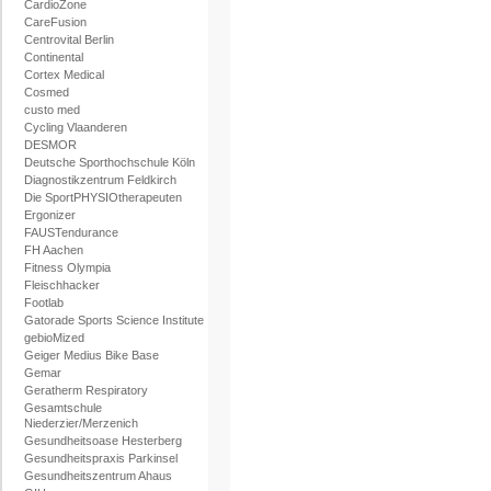
CardioZone
CareFusion
Centrovital Berlin
Continental
Cortex Medical
Cosmed
custo med
Cycling Vlaanderen
DESMOR
Deutsche Sporthochschule Köln
Diagnostikzentrum Feldkirch
Die SportPHYSIOtherapeuten
Ergonizer
FAUSTendurance
FH Aachen
Fitness Olympia
Fleischhacker
Footlab
Gatorade Sports Science Institute
gebioMized
Geiger Medius Bike Base
Gemar
Geratherm Respiratory
Gesamtschule
Niederzier/Merzenich
Gesundheitsoase Hesterberg
Gesundheitspraxis Parkinsel
Gesundheitszentrum Ahaus