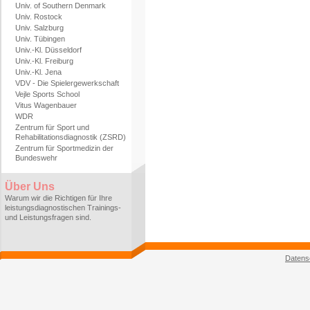
Univ. of Southern Denmark
Univ. Rostock
Univ. Salzburg
Univ. Tübingen
Univ.-Kl. Düsseldorf
Univ.-Kl. Freiburg
Univ.-Kl. Jena
VDV - Die Spielergewerkschaft
Vejle Sports School
Vitus Wagenbauer
WDR
Zentrum für Sport und
Rehabilitationsdiagnostik (ZSRD)
Zentrum für Sportmedizin der
Bundeswehr
Über Uns
Warum wir die Richtigen für Ihre
leistungsdiagnostischen Trainings-
und Leistungsfragen sind.
Datens