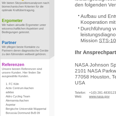
Wir bieten Sitzpositionsanalysen nach
den folgenden Ver
biomechanischen Kriterien für die
optimale Kraftübertragung.
Aufbau und Ent
Ergometer
Kooperation mi
Wir haben aktuelle Ergometer unter
Durchführung v
wissenschaftlichen Aspekten und
Bedingungen getestet.
leistungsdiagn
Mission
STS-10
Partner
Wir pflegen beste Kontakte zu
Partnern deren diagnostische Geräte
Ihr Ansprechpar
zu den führenden weltweit gehören.
NASA Johnson Sp
Referenzen
Unsere besten Referenzen sind
2101 NASA Park
unsere Kunden. Hier finden Sie
77058 Houston, T
ausgewählte Kunden.
USA
1. FC Köln
Activ Centrum Aachen
adidas
Telefon:
+1(0) 281.483012
Aldro Cycling Team
Web:
www.nasa.gov
Alemannia Aachen
Aspetar
Bergische Universität Wuppertal
Borussia Dortmund BvB 09