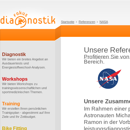
Startseite
Referenzen
NASA
Unsere Refer
Diagnostik
Profitieren Sie vo
Wir bieten ein breites Angebot an
Bereich.
Ausdauertests und
Energiestoffwechsel-Analysen.
Workshops
Wir bieten Workshops zu
trainingswissenschaftlichen und
sportmedizinischen Themen.
Unsere Zusamme
Training
Im Rahmen einer pr
Wir erstellen Ihren persönlichen
Trainigsplan - abgestimmt auf Ihre
Astronauten Micha
Ziele und Ihr Zeitbudget.
Ramon in der Vor
leistungsdiagnost
Bike Fitting