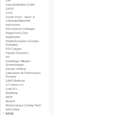
GIH
GlaxoSmithKline (GSK)
GRVS
GVJL
Günter Ernst - Sport- &
Leistungsdiagnostik
h/p/cosmos
Herzzentrum Göttingen
Hogeschool Zuyd
HolyBrother
Hôpital Européen Georges-
Pompidou
IFD-Cologne
Impulse Dynamics
IST
Kardiologie Villingen-
Schwenningen
Kastner medical
Laboratorio de Performance
Humana
LANS Medicum
LG Hamm e.V.
Lode B.V.
MedReha
MIHP
Monark
Moskovskaya Cycling Team
NAS Dubai
NASA