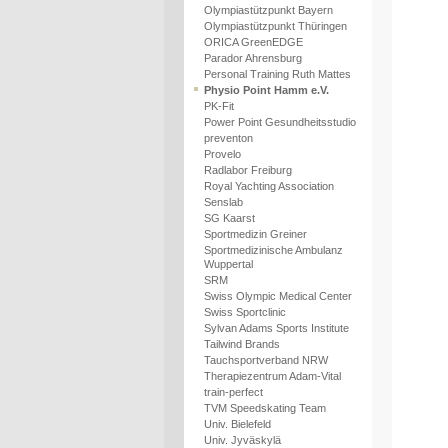
Olympiastützpunkt Bayern
Olympiastützpunkt Thüringen
ORICA GreenEDGE
Parador Ahrensburg
Personal Training Ruth Mattes
Physio Point Hamm e.V.
PK-Fit
Power Point Gesundheitsstudio
preventon
Provelo
Radlabor Freiburg
Royal Yachting Association
Senslab
SG Kaarst
Sportmedizin Greiner
Sportmedizinische Ambulanz
Wuppertal
SRM
Swiss Olympic Medical Center
Swiss Sportclinic
Sylvan Adams Sports Institute
Tailwind Brands
Tauchsportverband NRW
Therapiezentrum Adam-Vital
train-perfect
TVM Speedskating Team
Univ. Bielefeld
Univ. Jyväskylä