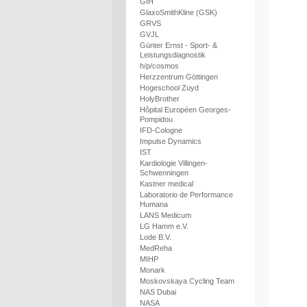
GIH
GlaxoSmithKline (GSK)
GRVS
GVJL
Günter Ernst - Sport- &
Leistungsdiagnostik
h/p/cosmos
Herzzentrum Göttingen
Hogeschool Zuyd
HolyBrother
Hôpital Européen Georges-
Pompidou
IFD-Cologne
Impulse Dynamics
IST
Kardiologie Villingen-
Schwenningen
Kastner medical
Laboratorio de Performance
Humana
LANS Medicum
LG Hamm e.V.
Lode B.V.
MedReha
MIHP
Monark
Moskovskaya Cycling Team
NAS Dubai
NASA