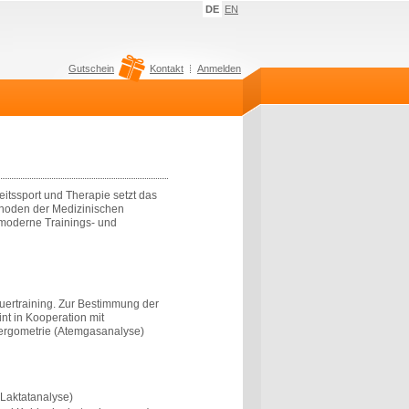
DE
EN
Gutschein
Kontakt
Anmelden
tssport und Therapie setzt das
hoden der Medizinischen
 moderne Trainings- und
uertraining. Zur Bestimmung der
nt in Kooperation mit
oergometrie (Atemgasanalyse)
 Laktatanalyse)