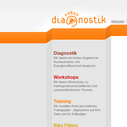
Startseite
Diagnostik
Wir bieten ein breites Angebot an
Ausdauertests und
Energiestoffwechsel-Analysen.
Workshops
Wir bieten Workshops zu
trainingswissenschaftlichen und
sportmedizinischen Themen.
Training
Wir erstellen Ihren persönlichen
Trainigsplan - abgestimmt auf Ihre
Ziele und Ihr Zeitbudget.
Bike Fitting