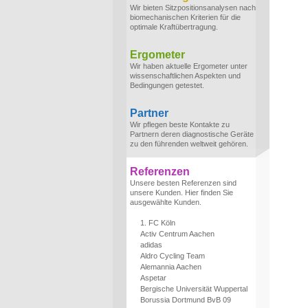
Wir bieten Sitzpositionsanalysen nach
biomechanischen Kriterien für die
optimale Kraftübertragung.
Ergometer
Wir haben aktuelle Ergometer unter
wissenschaftlichen Aspekten und
Bedingungen getestet.
Partner
Wir pflegen beste Kontakte zu
Partnern deren diagnostische Geräte
zu den führenden weltweit gehören.
Referenzen
Unsere besten Referenzen sind
unsere Kunden. Hier finden Sie
ausgewählte Kunden.
1. FC Köln
Activ Centrum Aachen
adidas
Aldro Cycling Team
Alemannia Aachen
Aspetar
Bergische Universität Wuppertal
Borussia Dortmund BvB 09