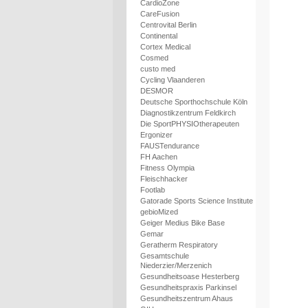
CardioZone
CareFusion
Centrovital Berlin
Continental
Cortex Medical
Cosmed
custo med
Cycling Vlaanderen
DESMOR
Deutsche Sporthochschule Köln
Diagnostikzentrum Feldkirch
Die SportPHYSIOtherapeuten
Ergonizer
FAUSTendurance
FH Aachen
Fitness Olympia
Fleischhacker
Footlab
Gatorade Sports Science Institute
gebioMized
Geiger Medius Bike Base
Gemar
Geratherm Respiratory
Gesamtschule
Niederzier/Merzenich
Gesundheitsoase Hesterberg
Gesundheitspraxis Parkinsel
Gesundheitszentrum Ahaus