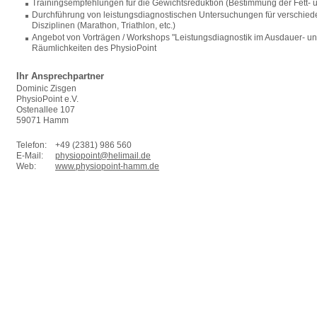
Trainingsempfehlungen für die Gewichtsreduktion (Bestimmung der Fett-
Durchführung von leistungsdiagnostischen Untersuchungen für verschie
Disziplinen (Marathon, Triathlon, etc.)
Angebot von Vorträgen / Workshops "Leistungsdiagnostik im Ausdauer- un
Räumlichkeiten des PhysioPoint
Ihr Ansprechpartner
Dominic Zisgen
PhysioPoint e.V.
Ostenallee 107
59071 Hamm
Telefon:
+49 (2381) 986 560
E-Mail:
physiopoint@helimail.de
Web:
www.physiopoint-hamm.de