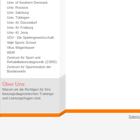
Univ. of Southern Denmark
Univ. Rostock
Univ. Salzburg
Univ. Tübingen
Univ.-Kl. Düsseldorf
Univ.-Kl. Freiburg
Univ.-Kl. Jena
VDV - Die Spielergewerkschaft
Vejle Sports School
Vitus Wagenbauer
WDR
Zentrum für Sport und
Rehabilitationsdiagnostik (ZSRD)
Zentrum für Sportmedizin der
Bundeswehr
Über Uns
Warum wir die Richtigen für Ihre
leistungsdiagnostischen Trainings-
und Leistungsfragen sind.
Datens