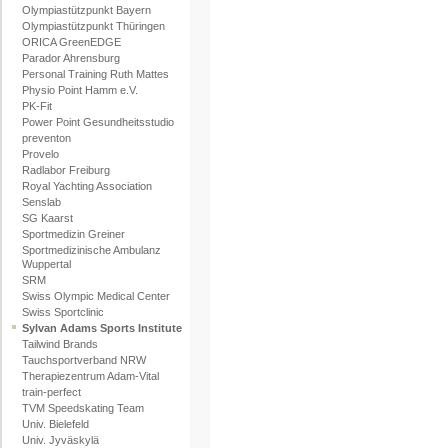
Olympiastützpunkt Bayern
Olympiastützpunkt Thüringen
ORICA GreenEDGE
Parador Ahrensburg
Personal Training Ruth Mattes
Physio Point Hamm e.V.
PK-Fit
Power Point Gesundheitsstudio
preventon
Provelo
Radlabor Freiburg
Royal Yachting Association
Senslab
SG Kaarst
Sportmedizin Greiner
Sportmedizinische Ambulanz
Wuppertal
SRM
Swiss Olympic Medical Center
Swiss Sportclinic
Sylvan Adams Sports Institute
Tailwind Brands
Tauchsportverband NRW
Therapiezentrum Adam-Vital
train-perfect
TVM Speedskating Team
Univ. Bielefeld
Univ. Jyväskylä