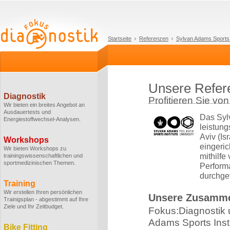
Startseite
Referenzen
Sylvan Adams Sports I
Unsere Refere
Diagnostik
Profitieren Sie vo
Wir bieten ein breites Angebot an
Ausdauertests und
Das Sylv
Energiestoffwechsel-Analysen.
leistun
Aviv (Is
Workshops
eingeric
Wir bieten Workshops zu
mithilf
trainingswissenschaftlichen und
sportmedizinischen Themen.
Perform
durchge
Training
Wir erstellen Ihren persönlichen
Unsere Zusamme
Trainigsplan - abgestimmt auf Ihre
Ziele und Ihr Zeitbudget.
Fokus:Diagnostik 
Adams Sports Insti
Bike Fitting