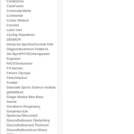
CardioZone
CareFusion
Centrovital Berlin
Continental
Cortex Medical
Cosmed
custo med
Cycling Vlaanderen
DESMOR
Deutsche Sporthochschule Köln
Diagnostikzentrum Feldkirch
Die SportPHYSIOtherapeuten
Ergonizer
FAUSTendurance
FH Aachen
Fitness Olympia
Fleischhacker
Footlab
Gatorade Sports Science Institute
gebioMized
Geiger Medius Bike Base
Gemar
Geratherm Respiratory
Gesamtschule
Niederzier/Merzenich
Gesundheitsoase Hesterberg
Gesundheitspraxis Parkinsel
Gesundheitszentrum Ahaus