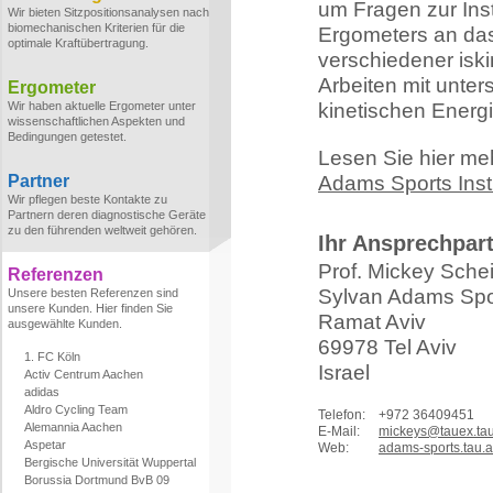
um Fragen zur Ins
Wir bieten Sitzpositionsanalysen nach
biomechanischen Kriterien für die
Ergometers an das
optimale Kraftübertragung.
verschiedener iski
Arbeiten mit unte
Ergometer
Wir haben aktuelle Ergometer unter
kinetischen Energi
wissenschaftlichen Aspekten und
Bedingungen getestet.
Lesen Sie hier m
Partner
Adams Sports Insti
Wir pflegen beste Kontakte zu
Partnern deren diagnostische Geräte
zu den führenden weltweit gehören.
Ihr Ansprechpar
Prof. Mickey Sche
Referenzen
Sylvan Adams Spor
Unsere besten Referenzen sind
unsere Kunden. Hier finden Sie
Ramat Aviv
ausgewählte Kunden.
69978 Tel Aviv
1. FC Köln
Israel
Activ Centrum Aachen
adidas
Aldro Cycling Team
Telefon:
+972 36409451
Alemannia Aachen
E-Mail:
mickeys@tauex.tau.
Aspetar
Web:
adams-sports.tau.ac
Bergische Universität Wuppertal
Borussia Dortmund BvB 09