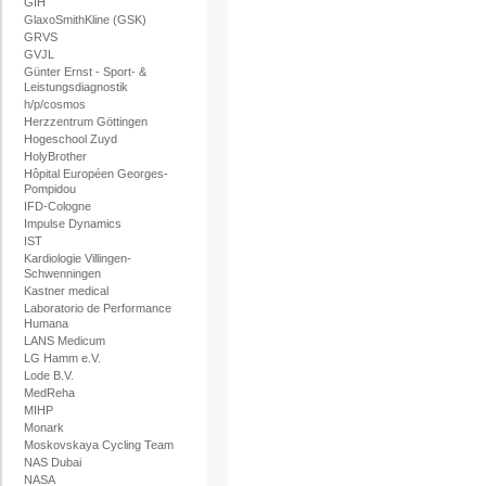
GIH
GlaxoSmithKline (GSK)
GRVS
GVJL
Günter Ernst - Sport- &
Leistungsdiagnostik
h/p/cosmos
Herzzentrum Göttingen
Hogeschool Zuyd
HolyBrother
Hôpital Européen Georges-
Pompidou
IFD-Cologne
Impulse Dynamics
IST
Kardiologie Villingen-
Schwenningen
Kastner medical
Laboratorio de Performance
Humana
LANS Medicum
LG Hamm e.V.
Lode B.V.
MedReha
MIHP
Monark
Moskovskaya Cycling Team
NAS Dubai
NASA