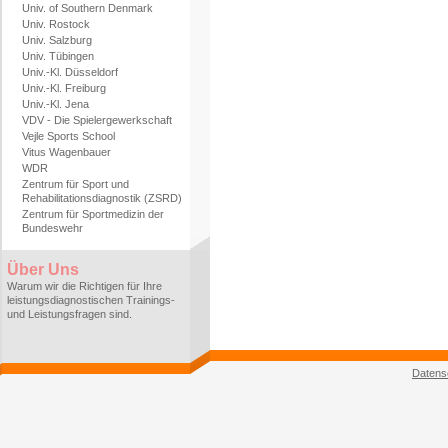
Univ. of Southern Denmark
Univ. Rostock
Univ. Salzburg
Univ. Tübingen
Univ.-Kl. Düsseldorf
Univ.-Kl. Freiburg
Univ.-Kl. Jena
VDV - Die Spielergewerkschaft
Vejle Sports School
Vitus Wagenbauer
WDR
Zentrum für Sport und
Rehabilitationsdiagnostik (ZSRD)
Zentrum für Sportmedizin der
Bundeswehr
Über Uns
Warum wir die Richtigen für Ihre
leistungsdiagnostischen Trainings-
und Leistungsfragen sind.
Datens