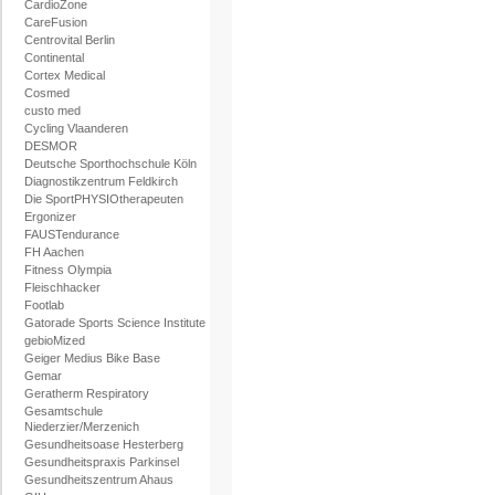
CardioZone
CareFusion
Centrovital Berlin
Continental
Cortex Medical
Cosmed
custo med
Cycling Vlaanderen
DESMOR
Deutsche Sporthochschule Köln
Diagnostikzentrum Feldkirch
Die SportPHYSIOtherapeuten
Ergonizer
FAUSTendurance
FH Aachen
Fitness Olympia
Fleischhacker
Footlab
Gatorade Sports Science Institute
gebioMized
Geiger Medius Bike Base
Gemar
Geratherm Respiratory
Gesamtschule
Niederzier/Merzenich
Gesundheitsoase Hesterberg
Gesundheitspraxis Parkinsel
Gesundheitszentrum Ahaus