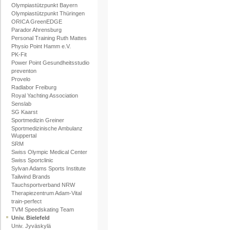
Olympiastützpunkt Bayern
Olympiastützpunkt Thüringen
ORICA GreenEDGE
Parador Ahrensburg
Personal Training Ruth Mattes
Physio Point Hamm e.V.
PK-Fit
Power Point Gesundheitsstudio
preventon
Provelo
Radlabor Freiburg
Royal Yachting Association
Senslab
SG Kaarst
Sportmedizin Greiner
Sportmedizinische Ambulanz
Wuppertal
SRM
Swiss Olympic Medical Center
Swiss Sportclinic
Sylvan Adams Sports Institute
Tailwind Brands
Tauchsportverband NRW
Therapiezentrum Adam-Vital
train-perfect
TVM Speedskating Team
Univ. Bielefeld
Univ. Jyväskylä