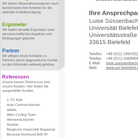
Wir bieten Sitzpositionsanalysen nach
biomechanischen Kriterien für die
Ihre Ansprechpa
optimale Kraftübertragung.
Luise Süssenbac
Ergometer
Universität Bielef
Wir haben aktuelle Ergometer unter
Universitätsstraße
wissenschaftlichen Aspekten und
Bedingungen getestet.
33615 Bielefeld
Partner
Telefon:
+49 (521) 106435
Wir pflegen beste Kontakte zu
Telefax:
+49 (521) 106890
Partnern deren diagnostische Geräte
E-Mail:
luise.suessenbach
zu den führenden weltweit gehören.
Web:
www.uni-bielefeld.
Referenzen
Unsere besten Referenzen sind
unsere Kunden. Hier finden Sie
ausgewählte Kunden.
1. FC Köln
Activ Centrum Aachen
adidas
Aldro Cycling Team
Alemannia Aachen
Aspetar
Bergische Universität Wuppertal
Borussia Dortmund BvB 09