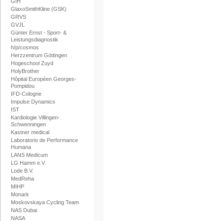
GIH
GlaxoSmithKline (GSK)
GRVS
GVJL
Günter Ernst - Sport- &
Leistungsdiagnostik
h/p/cosmos
Herzzentrum Göttingen
Hogeschool Zuyd
HolyBrother
Hôpital Européen Georges-
Pompidou
IFD-Cologne
Impulse Dynamics
IST
Kardiologie Villingen-
Schwenningen
Kastner medical
Laboratorio de Performance
Humana
LANS Medicum
LG Hamm e.V.
Lode B.V.
MedReha
MIHP
Monark
Moskovskaya Cycling Team
NAS Dubai
NASA