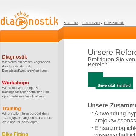
Startseite
Referenzen
Univ. Bielefeld
Unsere Refere
Diagnostik
Profitieren Sie vo
Wir bieten ein breites Angebot an
Bereich.
Ausdauertests und
Energiestoffwechsel-Analysen.
Workshops
Wir bieten Workshops zu
trainingswissenschaftlichen und
sportmedizinischen Themen.
Unsere Zusamme
Training
Anwendung hype
Wir erstellen Ihren persönlichen
Trainigsplan - abgestimmt auf Ihre
projektwissensc
Ziele und Ihr Zeitbudget.
Einsatzmöglichk
Bike Fitting
wissenschaftlic