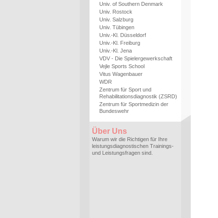
Univ. of Southern Denmark
Univ. Rostock
Univ. Salzburg
Univ. Tübingen
Univ.-Kl. Düsseldorf
Univ.-Kl. Freiburg
Univ.-Kl. Jena
VDV - Die Spielergewerkschaft
Vejle Sports School
Vitus Wagenbauer
WDR
Zentrum für Sport und
Rehabilitationsdiagnostik (ZSRD)
Zentrum für Sportmedizin der
Bundeswehr
Über Uns
Warum wir die Richtigen für Ihre
leistungsdiagnostischen Trainings-
und Leistungsfragen sind.