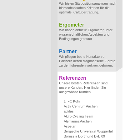
Wir bieten Sitzpositionsanalysen nach
biomechanischen Kriterien für die
optimale Kraftübertragung.
Ergometer
Wir haben aktuelle Ergometer unter
wissenschaftlichen Aspekten und
Bedingungen getestet.
Partner
Wir pflegen beste Kontakte zu
Partnern deren diagnostische Geräte
zu den führenden weltweit gehören.
Referenzen
Unsere besten Referenzen sind
unsere Kunden. Hier finden Sie
ausgewählte Kunden.
1. FC Köln
Activ Centrum Aachen
adidas
Aldro Cycling Team
Alemannia Aachen
Aspetar
Bergische Universität Wuppertal
Borussia Dortmund BvB 09