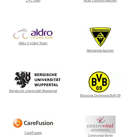
1.FC Köln
Activ Centrum Aachen
Aldro Cycling Team
Alemannia Aachen
Bergische Universität Wuppertal
Borussia Dortmund BvB 09
CareFusion
Centrovital Berlin