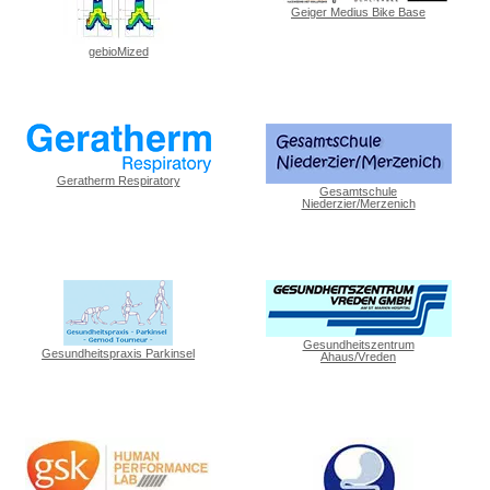
Geiger Medius Bike Base
gebioMized
Geratherm Respiratory
Gesamtschule
Niederzier/Merzenich
Gesundheitszentrum
Gesundheitspraxis Parkinsel
Ahaus/Vreden