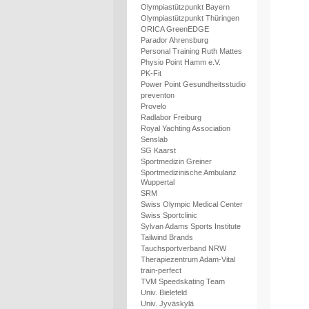
Olympiastützpunkt Bayern
Olympiastützpunkt Thüringen
ORICA GreenEDGE
Parador Ahrensburg
Personal Training Ruth Mattes
Physio Point Hamm e.V.
PK-Fit
Power Point Gesundheitsstudio
preventon
Provelo
Radlabor Freiburg
Royal Yachting Association
Senslab
SG Kaarst
Sportmedizin Greiner
Sportmedizinische Ambulanz
Wuppertal
SRM
Swiss Olympic Medical Center
Swiss Sportclinic
Sylvan Adams Sports Institute
Tailwind Brands
Tauchsportverband NRW
Therapiezentrum Adam-Vital
train-perfect
TVM Speedskating Team
Univ. Bielefeld
Univ. Jyväskylä