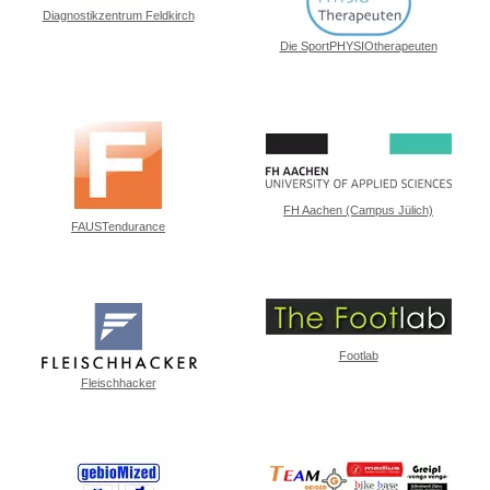
Diagnostikzentrum Feldkirch
Die SportPHYSIOtherapeuten
FH Aachen (Campus Jülich)
FAUSTendurance
Footlab
Fleischhacker