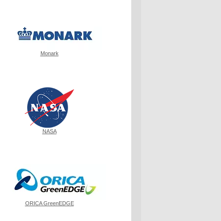
Monark
NASA
ORICA GreenEDGE