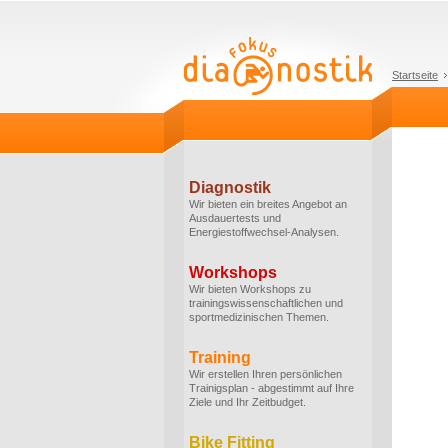
Startseite
Diagnostik
Wir bieten ein breites Angebot an
Ausdauertests und
Energiestoffwechsel-Analysen.
Workshops
Wir bieten Workshops zu
trainingswissenschaftlichen und
sportmedizinischen Themen.
Training
Wir erstellen Ihren persönlichen
Trainigsplan - abgestimmt auf Ihre
Ziele und Ihr Zeitbudget.
Bike Fitting