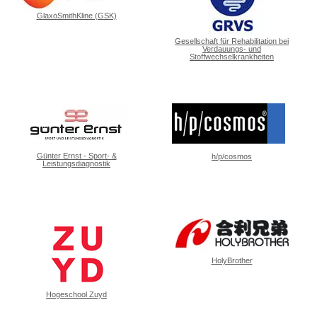
GlaxoSmithKline (GSK)
Gesellschaft für Rehabilitation bei
Verdauungs- und
Stoffwechselkrankheiten
Günter Ernst - Sport- &
h/p/cosmos
Leistungsdiagnostik
HolyBrother
Hogeschool Zuyd