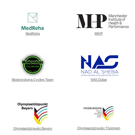
MedReha
MIHP
Moskovskaya Cycling Team
NAS Dubai
Olympiastützpunkt Thüringen
Olympiastützpunkt Bayern