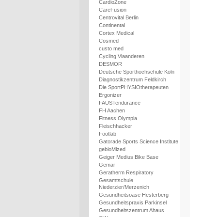
CardioZone
CareFusion
Centrovital Berlin
Continental
Cortex Medical
Cosmed
custo med
Cycling Vlaanderen
DESMOR
Deutsche Sporthochschule Köln
Diagnostikzentrum Feldkirch
Die SportPHYSIOtherapeuten
Ergonizer
FAUSTendurance
FH Aachen
Fitness Olympia
Fleischhacker
Footlab
Gatorade Sports Science Institute
gebioMized
Geiger Medius Bike Base
Gemar
Geratherm Respiratory
Gesamtschule
Niederzier/Merzenich
Gesundheitsoase Hesterberg
Gesundheitspraxis Parkinsel
Gesundheitszentrum Ahaus