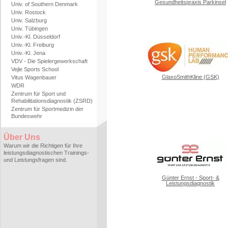
Gesundheitspraxis Parkinsel
Univ. of Southern Denmark
Univ. Rostock
Univ. Salzburg
Univ. Tübingen
Univ.-Kl. Düsseldorf
Univ.-Kl. Freiburg
Univ.-Kl. Jena
VDV - Die Spielergewerkschaft
Vejle Sports School
GlaxoSmithKline (GSK)
Vitus Wagenbauer
WDR
Zentrum für Sport und
Rehabilitationsdiagnostik (ZSRD)
Zentrum für Sportmedizin der
Bundeswehr
Über Uns
Warum wir die Richtigen für Ihre
leistungsdiagnostischen Trainings-
und Leistungsfragen sind.
Günter Ernst - Sport- &
Leistungsdiagnostik