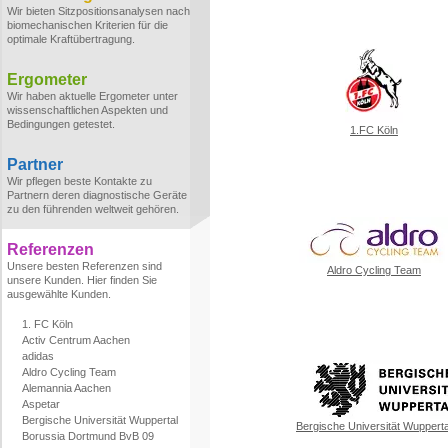
Wir bieten Sitzpositionsanalysen nach
biomechanischen Kriterien für die
optimale Kraftübertragung.
Ergometer
Wir haben aktuelle Ergometer unter
wissenschaftlichen Aspekten und
Bedingungen getestet.
1.FC Köln
Partner
Wir pflegen beste Kontakte zu
Partnern deren diagnostische Geräte
zu den führenden weltweit gehören.
Referenzen
Unsere besten Referenzen sind
Aldro Cycling Team
unsere Kunden. Hier finden Sie
ausgewählte Kunden.
1. FC Köln
Activ Centrum Aachen
adidas
Aldro Cycling Team
Alemannia Aachen
Aspetar
Bergische Universität Wuppertal
Bergische Universität Wupperta
Borussia Dortmund BvB 09