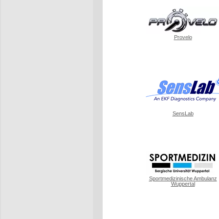
Provelo
SensLab
Sportmedizinische Ambulanz
Wuppertal