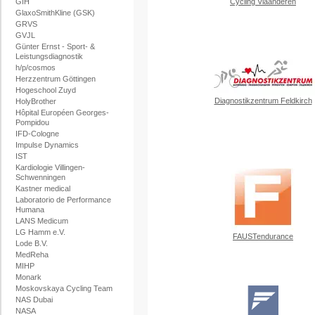
GIH
Cycling Vlaanderen
GlaxoSmithKline (GSK)
GRVS
GVJL
Günter Ernst - Sport- &
Leistungsdiagnostik
h/p/cosmos
Herzzentrum Göttingen
Hogeschool Zuyd
Diagnostikzentrum Feldkirch
HolyBrother
Hôpital Européen Georges-
Pompidou
IFD-Cologne
Impulse Dynamics
IST
Kardiologie Villingen-
Schwenningen
Kastner medical
Laboratorio de Performance
Humana
LANS Medicum
LG Hamm e.V.
FAUSTendurance
Lode B.V.
MedReha
MIHP
Monark
Moskovskaya Cycling Team
NAS Dubai
NASA