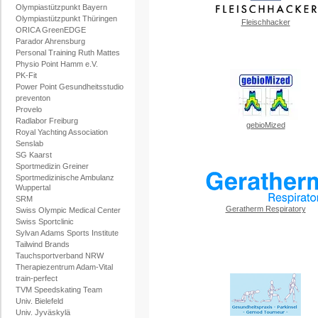
Olympiastützpunkt Bayern
Olympiastützpunkt Thüringen
Fleischhacker
ORICA GreenEDGE
Parador Ahrensburg
Personal Training Ruth Mattes
Physio Point Hamm e.V.
PK-Fit
Power Point Gesundheitsstudio
preventon
Provelo
Radlabor Freiburg
gebioMized
Royal Yachting Association
Senslab
SG Kaarst
Sportmedizin Greiner
Sportmedizinische Ambulanz
Wuppertal
SRM
Geratherm Respiratory
Swiss Olympic Medical Center
Swiss Sportclinic
Sylvan Adams Sports Institute
Tailwind Brands
Tauchsportverband NRW
Therapiezentrum Adam-Vital
train-perfect
TVM Speedskating Team
Univ. Bielefeld
Univ. Jyväskylä