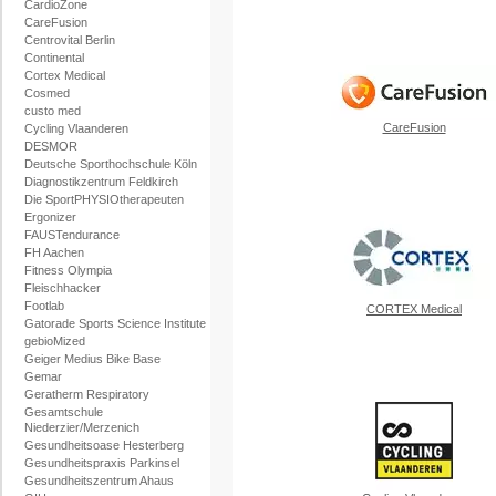
CardioZone
CareFusion
Centrovital Berlin
Continental
Cortex Medical
Cosmed
custo med
CareFusion
Cycling Vlaanderen
DESMOR
Deutsche Sporthochschule Köln
Diagnostikzentrum Feldkirch
Die SportPHYSIOtherapeuten
Ergonizer
FAUSTendurance
FH Aachen
Fitness Olympia
Fleischhacker
Footlab
CORTEX Medical
Gatorade Sports Science Institute
gebioMized
Geiger Medius Bike Base
Gemar
Geratherm Respiratory
Gesamtschule
Niederzier/Merzenich
Gesundheitsoase Hesterberg
Gesundheitspraxis Parkinsel
Gesundheitszentrum Ahaus