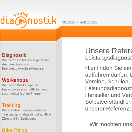
Startseite
Referenzen
Unsere Refer
Diagnostik
Leistungsdiagnosti
Wir bieten ein breites Angebot an
Ausdauertests und
Hier finden Sie ei
Energiestoffwechsel-Analysen.
aufführen dürfen.
Workshops
Vereine, Schulen,
Wir bieten Workshops zu
Leistungsdiagnost
trainingswissenschaftlichen und
sportmedizinischen Themen.
Hersteller und Ver
Selbstverständlich
Training
unserer Referenze
Wir erstellen Ihren persönlichen
Trainigsplan - abgestimmt auf Ihre
Ziele und Ihr Zeitbudget.
Wir möchten uns 
Bike Fitting