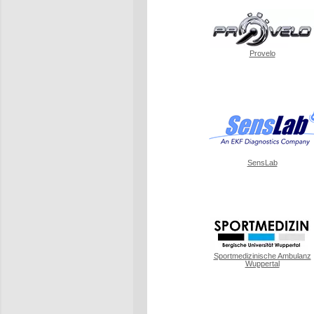
Provelo
SensLab
Sportmedizinische Ambulanz
Wuppertal