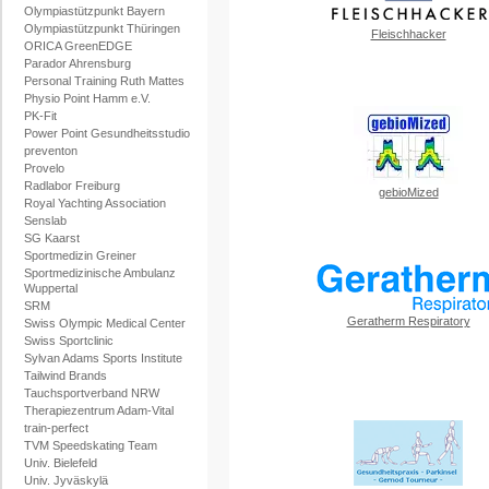
Olympiastützpunkt Bayern
Olympiastützpunkt Thüringen
Fleischhacker
ORICA GreenEDGE
Parador Ahrensburg
Personal Training Ruth Mattes
Physio Point Hamm e.V.
PK-Fit
Power Point Gesundheitsstudio
preventon
Provelo
Radlabor Freiburg
gebioMized
Royal Yachting Association
Senslab
SG Kaarst
Sportmedizin Greiner
Sportmedizinische Ambulanz
Wuppertal
SRM
Geratherm Respiratory
Swiss Olympic Medical Center
Swiss Sportclinic
Sylvan Adams Sports Institute
Tailwind Brands
Tauchsportverband NRW
Therapiezentrum Adam-Vital
train-perfect
TVM Speedskating Team
Univ. Bielefeld
Univ. Jyväskylä