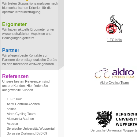
Wir bieten Sitzpositionsanalysen nach
biomechanischen Kriterien für die
optimale Kraftübertragung.
Ergometer
Wir haben aktuelle Ergometer unter
wissenschaftlichen Aspekten und
Bedingungen getestet.
1.FC Köln
Partner
Wir pflegen beste Kontakte zu
Partnern deren diagnostische Geräte
zu den führenden weltweit gehören.
Referenzen
Unsere besten Referenzen sind
Aldro Cycling Team
unsere Kunden. Hier finden Sie
ausgewählte Kunden.
1. FC Köln
Activ Centrum Aachen
adidas
Aldro Cycling Team
Alemannia Aachen
Aspetar
Bergische Universität Wuppertal
Bergische Universität Wupperta
Borussia Dortmund BvB 09