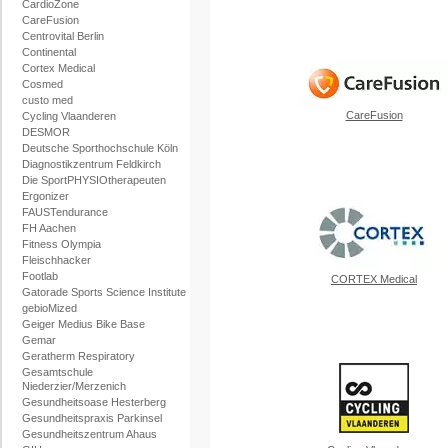
CardioZone
CareFusion
Centrovital Berlin
Continental
Cortex Medical
Cosmed
custo med
CareFusion
Cycling Vlaanderen
DESMOR
Deutsche Sporthochschule Köln
Diagnostikzentrum Feldkirch
Die SportPHYSIOtherapeuten
Ergonizer
FAUSTendurance
FH Aachen
Fitness Olympia
Fleischhacker
Footlab
CORTEX Medical
Gatorade Sports Science Institute
gebioMized
Geiger Medius Bike Base
Gemar
Geratherm Respiratory
Gesamtschule
Niederzier/Merzenich
Gesundheitsoase Hesterberg
Gesundheitspraxis Parkinsel
Gesundheitszentrum Ahaus