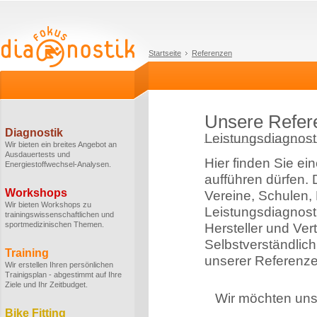
Startseite
Referenzen
Unsere Refer
Diagnostik
Leistungsdiagnosti
Wir bieten ein breites Angebot an
Ausdauertests und
Hier finden Sie ei
Energiestoffwechsel-Analysen.
aufführen dürfen.
Workshops
Vereine, Schulen,
Wir bieten Workshops zu
Leistungsdiagnost
trainingswissenschaftlichen und
sportmedizinischen Themen.
Hersteller und Ver
Selbstverständlich
Training
unserer Referenze
Wir erstellen Ihren persönlichen
Trainigsplan - abgestimmt auf Ihre
Ziele und Ihr Zeitbudget.
Wir möchten uns 
Bike Fitting