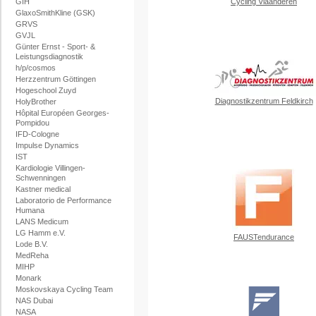
GIH
Cycling Vlaanderen
GlaxoSmithKline (GSK)
GRVS
GVJL
Günter Ernst - Sport- &
Leistungsdiagnostik
h/p/cosmos
Herzzentrum Göttingen
Hogeschool Zuyd
Diagnostikzentrum Feldkirch
HolyBrother
Hôpital Européen Georges-
Pompidou
IFD-Cologne
Impulse Dynamics
IST
Kardiologie Villingen-
Schwenningen
Kastner medical
Laboratorio de Performance
Humana
LANS Medicum
LG Hamm e.V.
FAUSTendurance
Lode B.V.
MedReha
MIHP
Monark
Moskovskaya Cycling Team
NAS Dubai
NASA