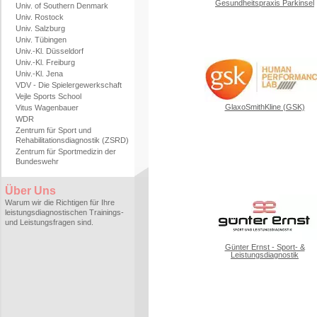
Gesundheitspraxis Parkinsel
Univ. of Southern Denmark
Univ. Rostock
Univ. Salzburg
Univ. Tübingen
Univ.-Kl. Düsseldorf
Univ.-Kl. Freiburg
Univ.-Kl. Jena
VDV - Die Spielergewerkschaft
Vejle Sports School
GlaxoSmithKline (GSK)
Vitus Wagenbauer
WDR
Zentrum für Sport und
Rehabilitationsdiagnostik (ZSRD)
Zentrum für Sportmedizin der
Bundeswehr
Über Uns
Warum wir die Richtigen für Ihre
leistungsdiagnostischen Trainings-
und Leistungsfragen sind.
Günter Ernst - Sport- &
Leistungsdiagnostik