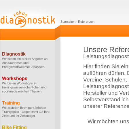
Startseite
Referenzen
Unsere Refer
Diagnostik
Leistungsdiagnosti
Wir bieten ein breites Angebot an
Ausdauertests und
Hier finden Sie ei
Energiestoffwechsel-Analysen.
aufführen dürfen.
Workshops
Vereine, Schulen,
Wir bieten Workshops zu
Leistungsdiagnost
trainingswissenschaftlichen und
sportmedizinischen Themen.
Hersteller und Ver
Selbstverständlich
Training
unserer Referenze
Wir erstellen Ihren persönlichen
Trainigsplan - abgestimmt auf Ihre
Ziele und Ihr Zeitbudget.
Wir möchten uns 
Bike Fitting