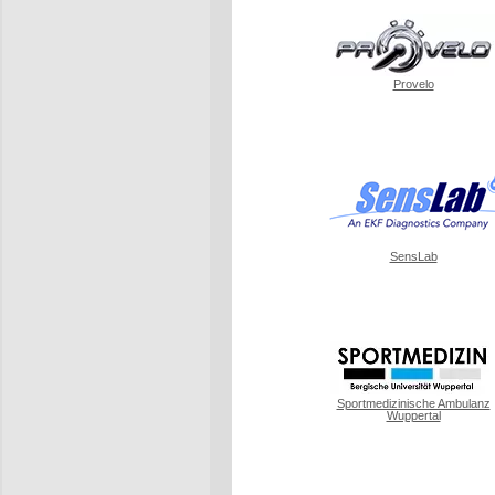
Provelo
SensLab
Sportmedizinische Ambulanz
Wuppertal