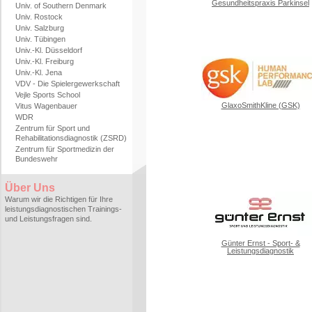
Gesundheitspraxis Parkinsel
Univ. of Southern Denmark
Univ. Rostock
Univ. Salzburg
Univ. Tübingen
Univ.-Kl. Düsseldorf
Univ.-Kl. Freiburg
Univ.-Kl. Jena
VDV - Die Spielergewerkschaft
Vejle Sports School
GlaxoSmithKline (GSK)
Vitus Wagenbauer
WDR
Zentrum für Sport und
Rehabilitationsdiagnostik (ZSRD)
Zentrum für Sportmedizin der
Bundeswehr
Über Uns
Warum wir die Richtigen für Ihre
leistungsdiagnostischen Trainings-
und Leistungsfragen sind.
Günter Ernst - Sport- &
Leistungsdiagnostik