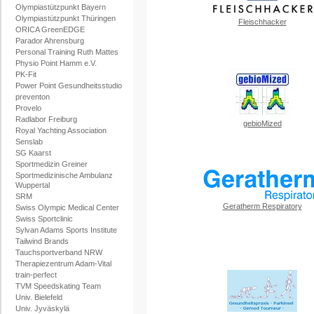
Olympiastützpunkt Bayern
Olympiastützpunkt Thüringen
Fleischhacker
ORICA GreenEDGE
Parador Ahrensburg
Personal Training Ruth Mattes
Physio Point Hamm e.V.
PK-Fit
Power Point Gesundheitsstudio
preventon
Provelo
Radlabor Freiburg
gebioMized
Royal Yachting Association
Senslab
SG Kaarst
Sportmedizin Greiner
Sportmedizinische Ambulanz
Wuppertal
SRM
Geratherm Respiratory
Swiss Olympic Medical Center
Swiss Sportclinic
Sylvan Adams Sports Institute
Tailwind Brands
Tauchsportverband NRW
Therapiezentrum Adam-Vital
train-perfect
TVM Speedskating Team
Univ. Bielefeld
Univ. Jyväskylä