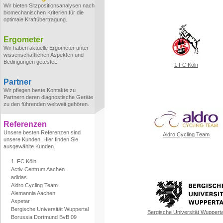
Wir bieten Sitzpositionsanalysen nach
biomechanischen Kriterien für die
optimale Kraftübertragung.
Ergometer
Wir haben aktuelle Ergometer unter
wissenschaftlichen Aspekten und
Bedingungen getestet.
1.FC Köln
Partner
Wir pflegen beste Kontakte zu
Partnern deren diagnostische Geräte
zu den führenden weltweit gehören.
Referenzen
Unsere besten Referenzen sind
Aldro Cycling Team
unsere Kunden. Hier finden Sie
ausgewählte Kunden.
1. FC Köln
Activ Centrum Aachen
adidas
Aldro Cycling Team
Alemannia Aachen
Aspetar
Bergische Universität Wuppertal
Bergische Universität Wupperta
Borussia Dortmund BvB 09