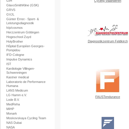
GIH
Cycling Vlaanderen
GlaxoSmithKline (GSK)
GRVS
GVJL
Günter Ernst - Sport- &
Leistungsdiagnostik
h/p/cosmos
Herzzentrum Göttingen
Hogeschool Zuyd
Diagnostikzentrum Feldkirch
HolyBrother
Hôpital Européen Georges-
Pompidou
IFD-Cologne
Impulse Dynamics
IST
Kardiologie Villingen-
Schwenningen
Kastner medical
Laboratorio de Performance
Humana
LANS Medicum
LG Hamm e.V.
FAUSTendurance
Lode B.V.
MedReha
MIHP
Monark
Moskovskaya Cycling Team
NAS Dubai
NASA