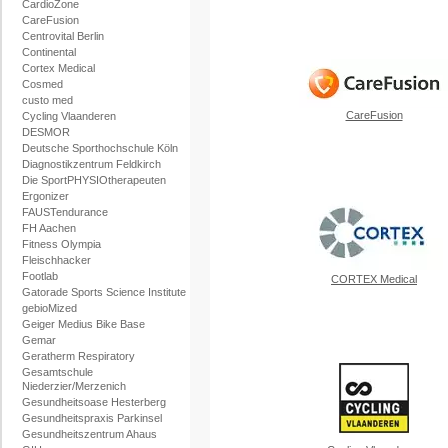
CardioZone
CareFusion
Centrovital Berlin
Continental
Cortex Medical
Cosmed
custo med
CareFusion
Cycling Vlaanderen
DESMOR
Deutsche Sporthochschule Köln
Diagnostikzentrum Feldkirch
Die SportPHYSIOtherapeuten
Ergonizer
FAUSTendurance
FH Aachen
Fitness Olympia
Fleischhacker
Footlab
CORTEX Medical
Gatorade Sports Science Institute
gebioMized
Geiger Medius Bike Base
Gemar
Geratherm Respiratory
Gesamtschule
Niederzier/Merzenich
Gesundheitsoase Hesterberg
Gesundheitspraxis Parkinsel
Gesundheitszentrum Ahaus