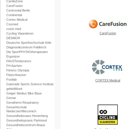
CardioZone
CareFusion
Centrovital Berlin
Continental
Cortex Medical
Cosmed
custo med
CareFusion
Cycling Vlaanderen
DESMOR
Deutsche Sporthochschule Köln
Diagnostikzentrum Feldkirch
Die SportPHYSIOtherapeuten
Ergonizer
FAUSTendurance
FH Aachen
Fitness Olympia
Fleischhacker
Footlab
CORTEX Medical
Gatorade Sports Science Institute
gebioMized
Geiger Medius Bike Base
Gemar
Geratherm Respiratory
Gesamtschule
Niederzier/Merzenich
Gesundheitsoase Hesterberg
Gesundheitspraxis Parkinsel
Gesundheitszentrum Ahaus