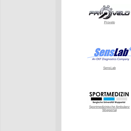
Provelo
SensLab
Sportmedizinische Ambulanz
Wuppertal