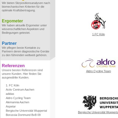
Wir bieten Sitzpositionsanalysen nach
biomechanischen Kriterien für die
optimale Kraftübertragung.
Ergometer
Wir haben aktuelle Ergometer unter
wissenschaftlichen Aspekten und
Bedingungen getestet.
1.FC Köln
Partner
Wir pflegen beste Kontakte zu
Partnern deren diagnostische Geräte
zu den führenden weltweit gehören.
Referenzen
Unsere besten Referenzen sind
Aldro Cycling Team
unsere Kunden. Hier finden Sie
ausgewählte Kunden.
1. FC Köln
Activ Centrum Aachen
adidas
Aldro Cycling Team
Alemannia Aachen
Aspetar
Bergische Universität Wuppertal
Bergische Universität Wupperta
Borussia Dortmund BvB 09