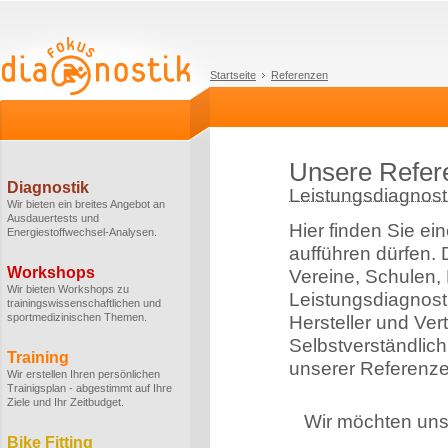
Startseite
Referenzen
Unsere Refer
Diagnostik
Leistungsdiagnosti
Wir bieten ein breites Angebot an
Ausdauertests und
Hier finden Sie ei
Energiestoffwechsel-Analysen.
aufführen dürfen.
Workshops
Vereine, Schulen,
Wir bieten Workshops zu
Leistungsdiagnost
trainingswissenschaftlichen und
sportmedizinischen Themen.
Hersteller und Ver
Selbstverständlich
Training
unserer Referenze
Wir erstellen Ihren persönlichen
Trainigsplan - abgestimmt auf Ihre
Ziele und Ihr Zeitbudget.
Wir möchten uns 
Bike Fitting