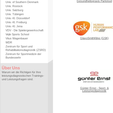
Gesundheitspraxis Parkinsel
Univ. of Southern Denmark
Univ. Rostock
Univ. Salzburg
Univ. Tübingen
Univ.-Kl. Düsseldorf
Univ.-Kl. Freiburg
Univ.-Kl. Jena
VDV - Die Spielergewerkschaft
Vejle Sports School
GlaxoSmithKline (GSK)
Vitus Wagenbauer
WDR
Zentrum für Sport und
Rehabilitationsdiagnostik (ZSRD)
Zentrum für Sportmedizin der
Bundeswehr
Über Uns
Warum wir die Richtigen für Ihre
leistungsdiagnostischen Trainings-
und Leistungsfragen sind.
Günter Ernst - Sport- &
Leistungsdiagnostik