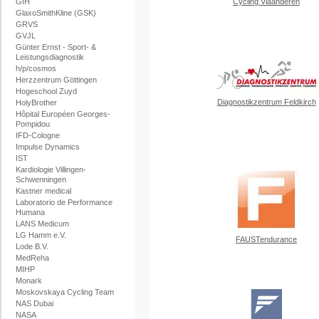
GIH
Cycling Vlaanderen
GlaxoSmithKline (GSK)
GRVS
GVJL
Günter Ernst - Sport- &
Leistungsdiagnostik
h/p/cosmos
Herzzentrum Göttingen
Hogeschool Zuyd
Diagnostikzentrum Feldkirch
HolyBrother
Hôpital Européen Georges-
Pompidou
IFD-Cologne
Impulse Dynamics
IST
Kardiologie Villingen-
Schwenningen
Kastner medical
Laboratorio de Performance
Humana
LANS Medicum
LG Hamm e.V.
FAUSTendurance
Lode B.V.
MedReha
MIHP
Monark
Moskovskaya Cycling Team
NAS Dubai
NASA