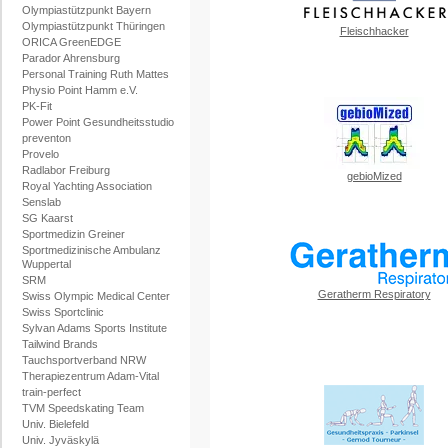
Olympiastützpunkt Bayern
Olympiastützpunkt Thüringen
Fleischhacker
ORICA GreenEDGE
Parador Ahrensburg
Personal Training Ruth Mattes
Physio Point Hamm e.V.
PK-Fit
Power Point Gesundheitsstudio
preventon
Provelo
Radlabor Freiburg
gebioMized
Royal Yachting Association
Senslab
SG Kaarst
Sportmedizin Greiner
Sportmedizinische Ambulanz
Wuppertal
SRM
Geratherm Respiratory
Swiss Olympic Medical Center
Swiss Sportclinic
Sylvan Adams Sports Institute
Tailwind Brands
Tauchsportverband NRW
Therapiezentrum Adam-Vital
train-perfect
TVM Speedskating Team
Univ. Bielefeld
Univ. Jyväskylä