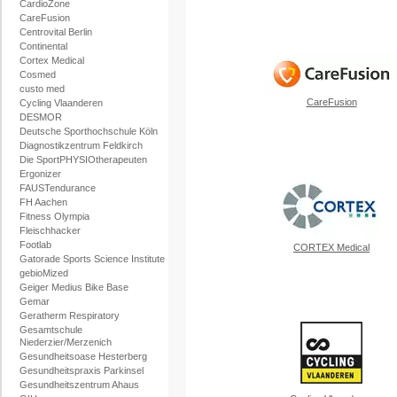
CardioZone
CareFusion
Centrovital Berlin
Continental
Cortex Medical
Cosmed
custo med
CareFusion
Cycling Vlaanderen
DESMOR
Deutsche Sporthochschule Köln
Diagnostikzentrum Feldkirch
Die SportPHYSIOtherapeuten
Ergonizer
FAUSTendurance
FH Aachen
Fitness Olympia
Fleischhacker
Footlab
CORTEX Medical
Gatorade Sports Science Institute
gebioMized
Geiger Medius Bike Base
Gemar
Geratherm Respiratory
Gesamtschule
Niederzier/Merzenich
Gesundheitsoase Hesterberg
Gesundheitspraxis Parkinsel
Gesundheitszentrum Ahaus