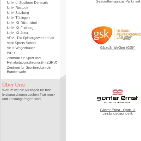
Gesundheitspraxis Parkinsel
Univ. of Southern Denmark
Univ. Rostock
Univ. Salzburg
Univ. Tübingen
Univ.-Kl. Düsseldorf
Univ.-Kl. Freiburg
Univ.-Kl. Jena
VDV - Die Spielergewerkschaft
Vejle Sports School
GlaxoSmithKline (GSK)
Vitus Wagenbauer
WDR
Zentrum für Sport und
Rehabilitationsdiagnostik (ZSRD)
Zentrum für Sportmedizin der
Bundeswehr
Über Uns
Warum wir die Richtigen für Ihre
leistungsdiagnostischen Trainings-
und Leistungsfragen sind.
Günter Ernst - Sport- &
Leistungsdiagnostik