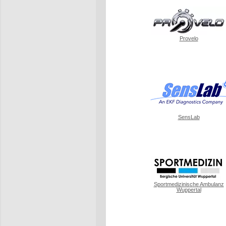
Provelo
SensLab
Sportmedizinische Ambulanz
Wuppertal