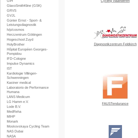
GIH
Cycling Vlaanderen
GlaxoSmithKline (GSK)
GRVS
GVJL
Günter Ernst - Sport- &
Leistungsdiagnostik
h/p/cosmos
Herzzentrum Göttingen
Hogeschool Zuyd
Diagnostikzentrum Feldkirch
HolyBrother
Hôpital Européen Georges-
Pompidou
IFD-Cologne
Impulse Dynamics
IST
Kardiologie Villingen-
Schwenningen
Kastner medical
Laboratorio de Performance
Humana
LANS Medicum
LG Hamm e.V.
FAUSTendurance
Lode B.V.
MedReha
MIHP
Monark
Moskovskaya Cycling Team
NAS Dubai
NASA