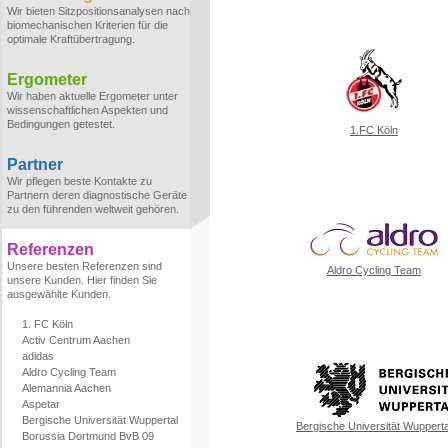
Wir bieten Sitzpositionsanalysen nach
biomechanischen Kriterien für die
optimale Kraftübertragung.
Ergometer
Wir haben aktuelle Ergometer unter
wissenschaftlichen Aspekten und
Bedingungen getestet.
1.FC Köln
Partner
Wir pflegen beste Kontakte zu
Partnern deren diagnostische Geräte
zu den führenden weltweit gehören.
Referenzen
Unsere besten Referenzen sind
Aldro Cycling Team
unsere Kunden. Hier finden Sie
ausgewählte Kunden.
1. FC Köln
Activ Centrum Aachen
adidas
Aldro Cycling Team
Alemannia Aachen
Aspetar
Bergische Universität Wuppertal
Bergische Universität Wupperta
Borussia Dortmund BvB 09