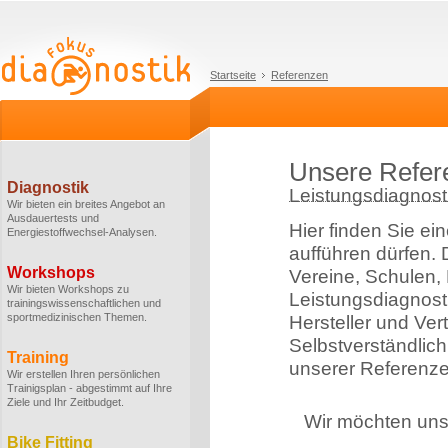
Startseite
Referenzen
Unsere Refer
Diagnostik
Leistungsdiagnosti
Wir bieten ein breites Angebot an
Ausdauertests und
Hier finden Sie ei
Energiestoffwechsel-Analysen.
aufführen dürfen.
Workshops
Vereine, Schulen,
Wir bieten Workshops zu
Leistungsdiagnost
trainingswissenschaftlichen und
sportmedizinischen Themen.
Hersteller und Ver
Selbstverständlich
Training
unserer Referenze
Wir erstellen Ihren persönlichen
Trainigsplan - abgestimmt auf Ihre
Ziele und Ihr Zeitbudget.
Wir möchten uns 
Bike Fitting