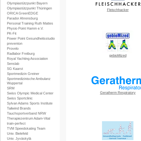
Olympiastützpunkt Bayern
Olympiastützpunkt Thüringen
Fleischhacker
ORICA GreenEDGE
Parador Ahrensburg
Personal Training Ruth Mattes
Physio Point Hamm e.V.
PK-Fit
Power Point Gesundheitsstudio
preventon
Provelo
Radlabor Freiburg
gebioMized
Royal Yachting Association
Senslab
SG Kaarst
Sportmedizin Greiner
Sportmedizinische Ambulanz
Wuppertal
SRM
Geratherm Respiratory
Swiss Olympic Medical Center
Swiss Sportclinic
Sylvan Adams Sports Institute
Tailwind Brands
Tauchsportverband NRW
Therapiezentrum Adam-Vital
train-perfect
TVM Speedskating Team
Univ. Bielefeld
Univ. Jyväskylä