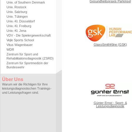
Gesundheitspraxis Parkinsel
Univ. of Southern Denmark
Univ. Rostock
Univ. Salzburg
Univ. Tübingen
Univ.-Kl. Düsseldorf
Univ.-Kl. Freiburg
Univ.-Kl. Jena
VDV - Die Spielergewerkschaft
Vejle Sports School
GlaxoSmithKline (GSK)
Vitus Wagenbauer
WDR
Zentrum für Sport und
Rehabilitationsdiagnostik (ZSRD)
Zentrum für Sportmedizin der
Bundeswehr
Über Uns
Warum wir die Richtigen für Ihre
leistungsdiagnostischen Trainings-
und Leistungsfragen sind.
Günter Ernst - Sport- &
Leistungsdiagnostik