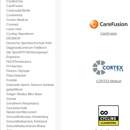
CardioZone
CareFusion
Centrovital Berlin
Continental
Cortex Medical
Cosmed
custo med
CareFusion
Cycling Vlaanderen
DESMOR
Deutsche Sporthochschule Köln
Diagnostikzentrum Feldkirch
Die SportPHYSIOtherapeuten
Ergonizer
FAUSTendurance
FH Aachen
Fitness Olympia
Fleischhacker
Footlab
CORTEX Medical
Gatorade Sports Science Institute
gebioMized
Geiger Medius Bike Base
Gemar
Geratherm Respiratory
Gesamtschule
Niederzier/Merzenich
Gesundheitsoase Hesterberg
Gesundheitspraxis Parkinsel
Gesundheitszentrum Ahaus