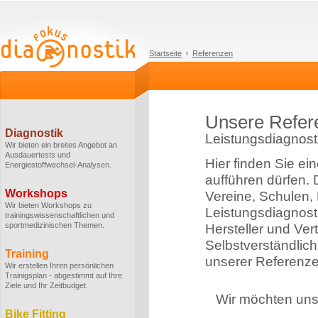
Startseite
Referenzen
Unsere Refer
Diagnostik
Leistungsdiagnosti
Wir bieten ein breites Angebot an
Ausdauertests und
Hier finden Sie ei
Energiestoffwechsel-Analysen.
aufführen dürfen.
Workshops
Vereine, Schulen,
Wir bieten Workshops zu
Leistungsdiagnost
trainingswissenschaftlichen und
sportmedizinischen Themen.
Hersteller und Ver
Selbstverständlich
Training
unserer Referenze
Wir erstellen Ihren persönlichen
Trainigsplan - abgestimmt auf Ihre
Ziele und Ihr Zeitbudget.
Wir möchten uns 
Bike Fitting