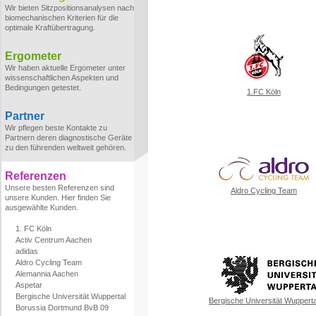
Wir bieten Sitzpositionsanalysen nach
biomechanischen Kriterien für die
optimale Kraftübertragung.
Ergometer
Wir haben aktuelle Ergometer unter
wissenschaftlichen Aspekten und
Bedingungen getestet.
1.FC Köln
Partner
Wir pflegen beste Kontakte zu
Partnern deren diagnostische Geräte
zu den führenden weltweit gehören.
Referenzen
Unsere besten Referenzen sind
Aldro Cycling Team
unsere Kunden. Hier finden Sie
ausgewählte Kunden.
1. FC Köln
Activ Centrum Aachen
adidas
Aldro Cycling Team
Alemannia Aachen
Aspetar
Bergische Universität Wuppertal
Bergische Universität Wupperta
Borussia Dortmund BvB 09