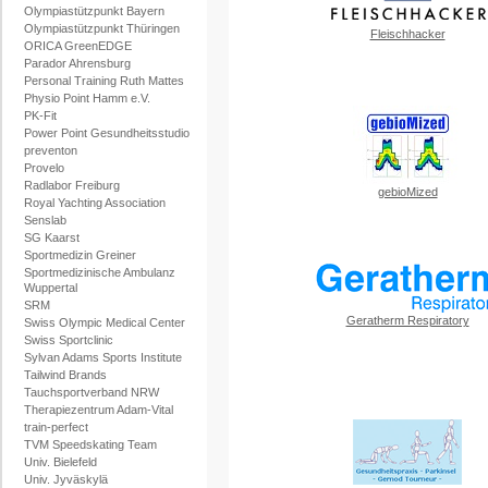
Olympiastützpunkt Bayern
Olympiastützpunkt Thüringen
Fleischhacker
ORICA GreenEDGE
Parador Ahrensburg
Personal Training Ruth Mattes
Physio Point Hamm e.V.
PK-Fit
Power Point Gesundheitsstudio
preventon
Provelo
Radlabor Freiburg
gebioMized
Royal Yachting Association
Senslab
SG Kaarst
Sportmedizin Greiner
Sportmedizinische Ambulanz
Wuppertal
SRM
Geratherm Respiratory
Swiss Olympic Medical Center
Swiss Sportclinic
Sylvan Adams Sports Institute
Tailwind Brands
Tauchsportverband NRW
Therapiezentrum Adam-Vital
train-perfect
TVM Speedskating Team
Univ. Bielefeld
Univ. Jyväskylä