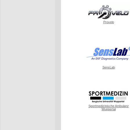
Provelo
SensLab
Sportmedizinische Ambulanz
Wuppertal