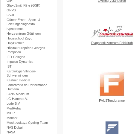
GIH
Cycling Vlaanderen
GlaxoSmithKline (GSK)
GRVS
GVJL
Günter Ernst - Sport- &
Leistungsdiagnostik
h/p/cosmos
Herzzentrum Göttingen
Hogeschool Zuyd
Diagnostikzentrum Feldkirch
HolyBrother
Hôpital Européen Georges-
Pompidou
IFD-Cologne
Impulse Dynamics
IST
Kardiologie Villingen-
Schwenningen
Kastner medical
Laboratorio de Performance
Humana
LANS Medicum
LG Hamm e.V.
FAUSTendurance
Lode B.V.
MedReha
MIHP
Monark
Moskovskaya Cycling Team
NAS Dubai
NASA