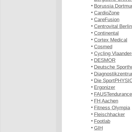
Borussia Dortmu
CardioZone
CareFusion
Centrovital Berlin
Continental
Cortex Medical
Cosmed
Cycling Vlaander
DESMOR
Deutsche Sporth
Diagnostikzentru
Die SportPHYSIO
Ergonizer
FAUSTendurance
FH Aachen
Fitness Olympia
Fleischhacker
Footlab
GIH