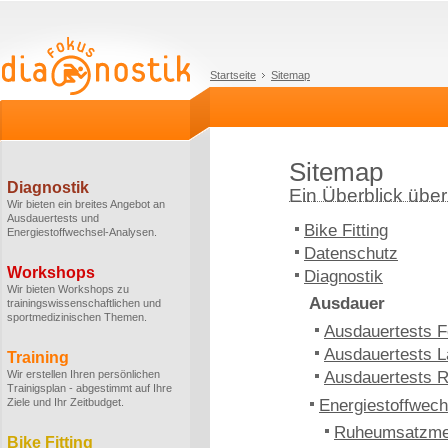
Startseite
Sitemap
Sitemap
Diagnostik
Ein Überblick über 
Wir bieten ein breites Angebot an
Ausdauertests und
Bike Fitting
Energiestoffwechsel-Analysen.
Datenschutz
Workshops
Diagnostik
Wir bieten Workshops zu
Ausdauer
trainingswissenschaftlichen und
sportmedizinischen Themen.
Ausdauertests F
Ausdauertests L
Training
Wir erstellen Ihren persönlichen
Ausdauertests 
Trainigsplan - abgestimmt auf Ihre
Ziele und Ihr Zeitbudget.
Energiestoffwech
Ruheumsatzm
Bike Fitting