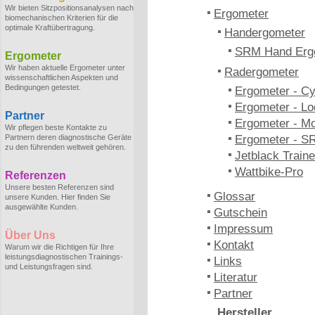
Wir bieten Sitzpositionsanalysen nach
Ergometer
biomechanischen Kriterien für die
optimale Kraftübertragung.
Handergometer
SRM Hand Erg
Ergometer
Wir haben aktuelle Ergometer unter
Radergometer
wissenschaftlichen Aspekten und
Bedingungen getestet.
Ergometer - C
Ergometer - Lo
Partner
Ergometer - M
Wir pflegen beste Kontakte zu
Partnern deren diagnostische Geräte
Ergometer - S
zu den führenden weltweit gehören.
Jetblack Traine
Wattbike-Pro
Referenzen
Unsere besten Referenzen sind
Glossar
unsere Kunden. Hier finden Sie
ausgewählte Kunden.
Gutschein
Impressum
Über Uns
Kontakt
Warum wir die Richtigen für Ihre
leistungsdiagnostischen Trainings-
Links
und Leistungsfragen sind.
Literatur
Partner
Hersteller