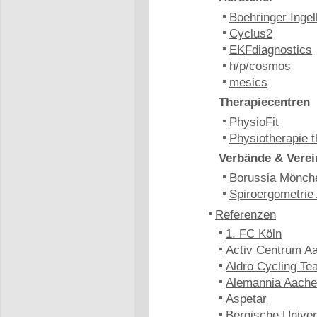
Boehringer Inge
Cyclus2
EKFdiagnostics
h/p/cosmos
mesics
Therapiecentren
PhysioFit
Physiotherapie t
Verbände & Verei
Borussia Mönch
Spiroergometrie
Referenzen
1. FC Köln
Activ Centrum A
Aldro Cycling Te
Alemannia Aach
Aspetar
Bergische Univer