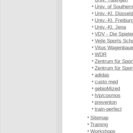
Univ. of Southe
Univ.-Kl. Düsseld
Univ.-Kl. Freibur
Univ.-Kl. Jena
VDV - Die Spiele
Vejle Sports Sch
Vitus Wagenbaue
WDR
Zentrum für Spor
Zentrum für Spo
adidas
custo med
gebioMized
h/p/cosmos
preventon
train-perfect
Sitemap
Training
Workshops