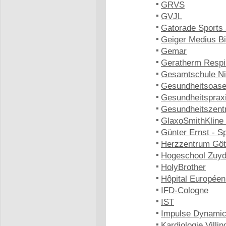
GRVS
GVJL
Gatorade Sports 
Geiger Medius B
Gemar
Geratherm Respi
Gesamtschule Ni
Gesundheitsoase
Gesundheitspraxi
Gesundheitszent
GlaxoSmithKline
Günter Ernst - S
Herzzentrum Göt
Hogeschool Zuy
HolyBrother
Hôpital Europée
IFD-Cologne
IST
Impulse Dynami
Kardiologie Vill