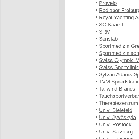
Provelo
Radlabor Freibur
Royal Yachting A
SG Kaarst
SRM
Senslab
Sportmedizin Gre
Sportmedizinisc
Swiss Olympic M
Swiss Sportclinic
Sylvan Adams Spo
TVM Speedskati
Tailwind Brands
Tauchsportverb
Therapiezentrum
Univ. Bielefeld
Univ. Jyväskylä
Univ. Rostock
Univ. Salzburg
Univ. Tübingen