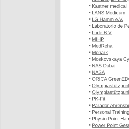
Kastner medical
LANS Medicum
LG Hamm e.V.
Laboratorio de 
Lode B.V.
MIHP
MedReha
Monark
Moskovskaya Cy
NAS Dubai
NASA
ORICA GreenE
Olympiastützpun
Olympiastützpun
PK-Fit
Parador Ahrensb
Personal Trainin
Physio Point Ha
Power Point Ges