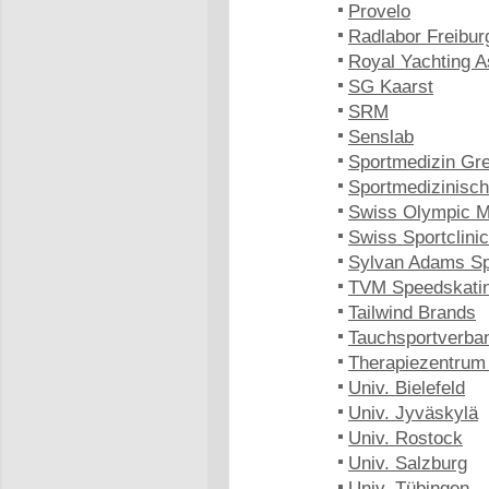
Provelo
Radlabor Freibur
Royal Yachting A
SG Kaarst
SRM
Senslab
Sportmedizin Gre
Sportmedizinisc
Swiss Olympic M
Swiss Sportclinic
Sylvan Adams Spo
TVM Speedskati
Tailwind Brands
Tauchsportverb
Therapiezentrum
Univ. Bielefeld
Univ. Jyväskylä
Univ. Rostock
Univ. Salzburg
Univ. Tübingen