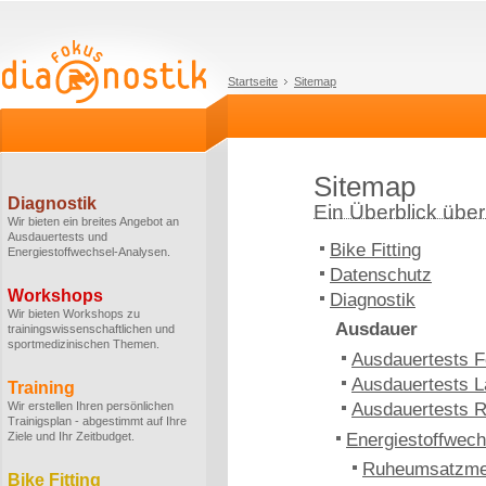
Startseite
Sitemap
Sitemap
Diagnostik
Ein Überblick über 
Wir bieten ein breites Angebot an
Ausdauertests und
Bike Fitting
Energiestoffwechsel-Analysen.
Datenschutz
Workshops
Diagnostik
Wir bieten Workshops zu
Ausdauer
trainingswissenschaftlichen und
sportmedizinischen Themen.
Ausdauertests F
Ausdauertests L
Training
Wir erstellen Ihren persönlichen
Ausdauertests 
Trainigsplan - abgestimmt auf Ihre
Ziele und Ihr Zeitbudget.
Energiestoffwech
Ruheumsatzm
Bike Fitting