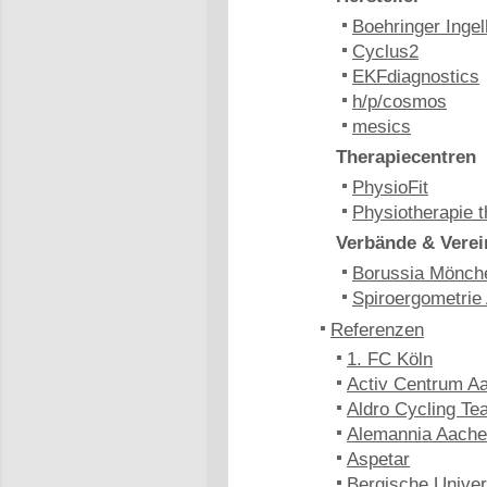
Boehringer Inge
Cyclus2
EKFdiagnostics
h/p/cosmos
mesics
Therapiecentren
PhysioFit
Physiotherapie t
Verbände & Verei
Borussia Mönch
Spiroergometrie
Referenzen
1. FC Köln
Activ Centrum A
Aldro Cycling Te
Alemannia Aach
Aspetar
Bergische Univer