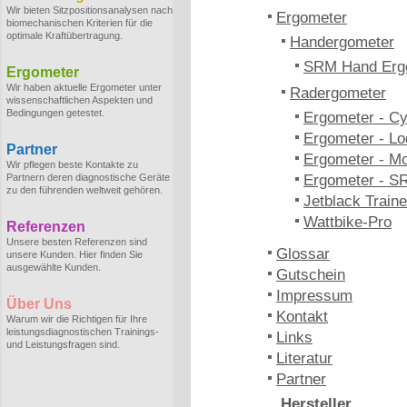
Wir bieten Sitzpositionsanalysen nach
Ergometer
biomechanischen Kriterien für die
optimale Kraftübertragung.
Handergometer
SRM Hand Erg
Ergometer
Wir haben aktuelle Ergometer unter
Radergometer
wissenschaftlichen Aspekten und
Bedingungen getestet.
Ergometer - C
Ergometer - Lo
Partner
Ergometer - M
Wir pflegen beste Kontakte zu
Partnern deren diagnostische Geräte
Ergometer - S
zu den führenden weltweit gehören.
Jetblack Traine
Wattbike-Pro
Referenzen
Unsere besten Referenzen sind
Glossar
unsere Kunden. Hier finden Sie
ausgewählte Kunden.
Gutschein
Impressum
Über Uns
Kontakt
Warum wir die Richtigen für Ihre
leistungsdiagnostischen Trainings-
Links
und Leistungsfragen sind.
Literatur
Partner
Hersteller