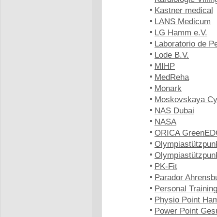
Kastner medical
LANS Medicum
LG Hamm e.V.
Laboratorio de 
Lode B.V.
MIHP
MedReha
Monark
Moskovskaya Cy
NAS Dubai
NASA
ORICA GreenE
Olympiastützpun
Olympiastützpun
PK-Fit
Parador Ahrensb
Personal Trainin
Physio Point Ha
Power Point Ges