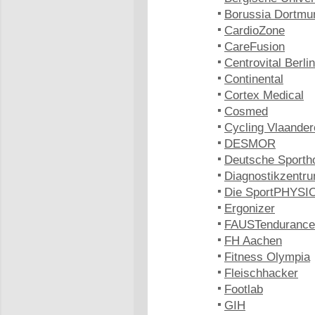
Borussia Dortmu
CardioZone
CareFusion
Centrovital Berlin
Continental
Cortex Medical
Cosmed
Cycling Vlaander
DESMOR
Deutsche Sporth
Diagnostikzentru
Die SportPHYSIO
Ergonizer
FAUSTendurance
FH Aachen
Fitness Olympia
Fleischhacker
Footlab
GIH