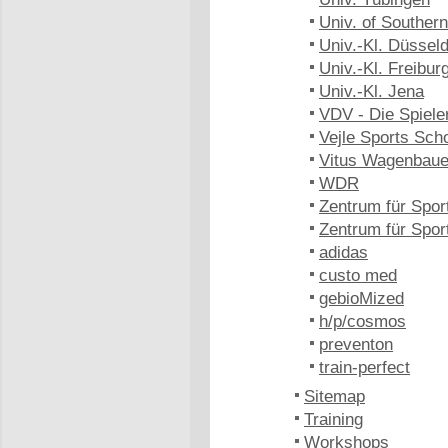
Univ. of Southe
Univ.-Kl. Düsseld
Univ.-Kl. Freibur
Univ.-Kl. Jena
VDV - Die Spiele
Vejle Sports Sch
Vitus Wagenbaue
WDR
Zentrum für Spor
Zentrum für Spo
adidas
custo med
gebioMized
h/p/cosmos
preventon
train-perfect
Sitemap
Training
Workshops