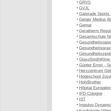
GRVS
GVJL
Gatorade Sports 
Geiger Medius B
Gemar
Geratherm Respi
Gesamtschule Ni
Gesundheitsoase
Gesundheitspraxi
Gesundheitszent
GlaxoSmithKline
Günter Ernst - S
Herzzentrum Göt
Hogeschool Zuy
HolyBrother
Hôpital Europée
IFD-Cologne
IST
Impulse Dynami
Kardiologie Vill