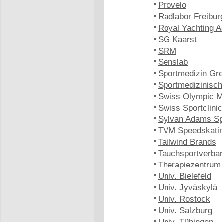
Provelo
Radlabor Freibur
Royal Yachting A
SG Kaarst
SRM
Senslab
Sportmedizin Gre
Sportmedizinisc
Swiss Olympic M
Swiss Sportclinic
Sylvan Adams Spo
TVM Speedskati
Tailwind Brands
Tauchsportverb
Therapiezentrum
Univ. Bielefeld
Univ. Jyväskylä
Univ. Rostock
Univ. Salzburg
Univ. Tübingen