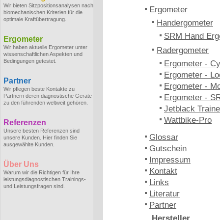
Wir bieten Sitzpositionsanalysen nach
Ergometer
biomechanischen Kriterien für die
optimale Kraftübertragung.
Handergometer
SRM Hand Erg
Ergometer
Wir haben aktuelle Ergometer unter
Radergometer
wissenschaftlichen Aspekten und
Bedingungen getestet.
Ergometer - C
Ergometer - Lo
Partner
Ergometer - M
Wir pflegen beste Kontakte zu
Partnern deren diagnostische Geräte
Ergometer - S
zu den führenden weltweit gehören.
Jetblack Traine
Wattbike-Pro
Referenzen
Unsere besten Referenzen sind
Glossar
unsere Kunden. Hier finden Sie
ausgewählte Kunden.
Gutschein
Impressum
Über Uns
Kontakt
Warum wir die Richtigen für Ihre
leistungsdiagnostischen Trainings-
Links
und Leistungsfragen sind.
Literatur
Partner
Hersteller