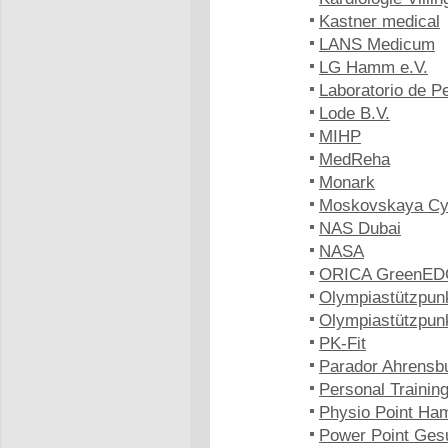
Kastner medical
LANS Medicum
LG Hamm e.V.
Laboratorio de 
Lode B.V.
MIHP
MedReha
Monark
Moskovskaya Cy
NAS Dubai
NASA
ORICA GreenE
Olympiastützpun
Olympiastützpun
PK-Fit
Parador Ahrensb
Personal Trainin
Physio Point Ha
Power Point Ges