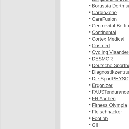
Borussia Dortmu
CardioZone
CareFusion
Centrovital Berlin
Continental
Cortex Medical
Cosmed
Cycling Vlaander
DESMOR
Deutsche Sporth
Diagnostikzentru
Die SportPHYSIO
Ergonizer
FAUSTendurance
FH Aachen
Fitness Olympia
Fleischhacker
Footlab
GIH