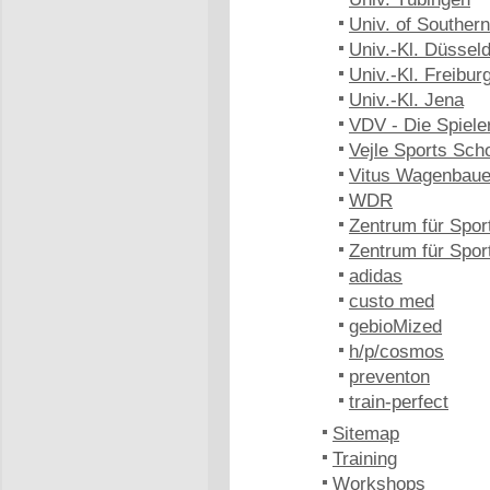
Univ. of Southe
Univ.-Kl. Düsseld
Univ.-Kl. Freibur
Univ.-Kl. Jena
VDV - Die Spiele
Vejle Sports Sch
Vitus Wagenbaue
WDR
Zentrum für Spor
Zentrum für Spo
adidas
custo med
gebioMized
h/p/cosmos
preventon
train-perfect
Sitemap
Training
Workshops