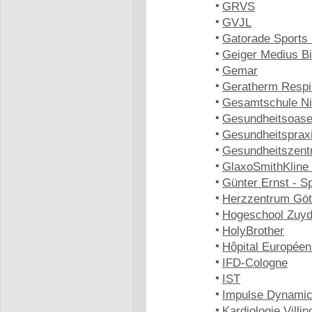
GRVS
GVJL
Gatorade Sports 
Geiger Medius B
Gemar
Geratherm Respi
Gesamtschule Ni
Gesundheitsoase
Gesundheitspraxi
Gesundheitszent
GlaxoSmithKline
Günter Ernst - S
Herzzentrum Göt
Hogeschool Zuy
HolyBrother
Hôpital Europée
IFD-Cologne
IST
Impulse Dynami
Kardiologie Vill