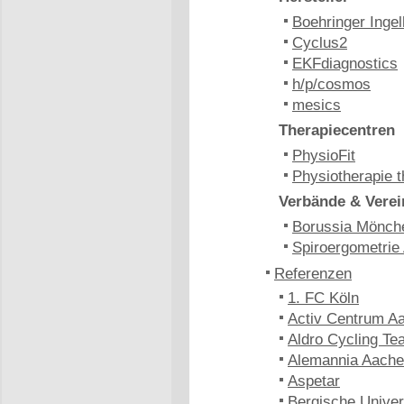
Boehringer Inge
Cyclus2
EKFdiagnostics
h/p/cosmos
mesics
Therapiecentren
PhysioFit
Physiotherapie t
Verbände & Verei
Borussia Mönch
Spiroergometrie
Referenzen
1. FC Köln
Activ Centrum A
Aldro Cycling Te
Alemannia Aach
Aspetar
Bergische Univer