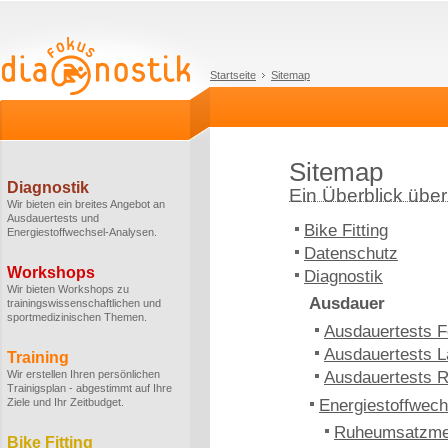
Startseite
Sitemap
Sitemap
Diagnostik
Ein Überblick über 
Wir bieten ein breites Angebot an
Ausdauertests und
Bike Fitting
Energiestoffwechsel-Analysen.
Datenschutz
Workshops
Diagnostik
Wir bieten Workshops zu
Ausdauer
trainingswissenschaftlichen und
sportmedizinischen Themen.
Ausdauertests F
Ausdauertests L
Training
Wir erstellen Ihren persönlichen
Ausdauertests 
Trainigsplan - abgestimmt auf Ihre
Ziele und Ihr Zeitbudget.
Energiestoffwech
Ruheumsatzm
Bike Fitting