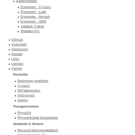
Radergometer
Ergometer - Cyclus2
Ergometer - Lode
Ergometer - Monark
Ergometer - SRM
Jetblack Trainer
Wattbike-Pro
Glossar
Gutschein
Impressum
Kontakt
Links
Literatur
Partner
Hersteller
Boehringer Ingelheim
Cyclus2
EKFdiagnostics
h/p/cosmos
mesics
Therapiecentren
PhysioFit
Physiotherapie therapierbar
Verbände & Vereine
Borussia Mönchengladbach