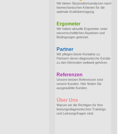
Wir bieten Sitzpositionsanalysen nach
biomechanischen Kriterien für die
optimale Kraftübertragung.
Ergometer
Wir haben aktuelle Ergometer unter
wissenschaftlichen Aspekten und
Bedingungen getestet.
Partner
Wir pflegen beste Kontakte zu
Partnern deren diagnostische Geräte
zu den führenden weltweit gehören.
Referenzen
Unsere besten Referenzen sind
unsere Kunden. Hier finden Sie
ausgewählte Kunden.
Über Uns
Warum wir die Richtigen für Ihre
leistungsdiagnostischen Trainings-
und Leistungsfragen sind.