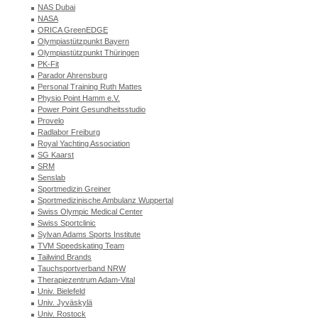
NAS Dubai
NASA
ORICA GreenEDGE
Olympiastützpunkt Bayern
Olympiastützpunkt Thüringen
PK-Fit
Parador Ahrensburg
Personal Training Ruth Mattes
Physio Point Hamm e.V.
Power Point Gesundheitsstudio
Provelo
Radlabor Freiburg
Royal Yachting Association
SG Kaarst
SRM
Senslab
Sportmedizin Greiner
Sportmedizinische Ambulanz Wuppertal
Swiss Olympic Medical Center
Swiss Sportclinic
Sylvan Adams Sports Institute
TVM Speedskating Team
Tailwind Brands
Tauchsportverband NRW
Therapiezentrum Adam-Vital
Univ. Bielefeld
Univ. Jyväskylä
Univ. Rostock