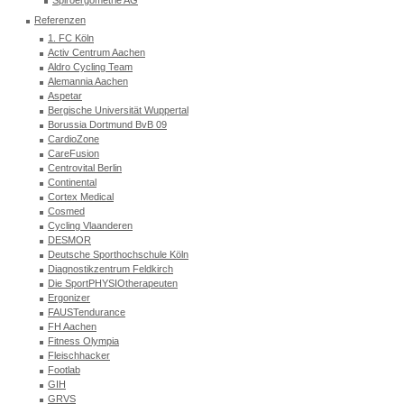
Spiroergometrie AG
Referenzen
1. FC Köln
Activ Centrum Aachen
Aldro Cycling Team
Alemannia Aachen
Aspetar
Bergische Universität Wuppertal
Borussia Dortmund BvB 09
CardioZone
CareFusion
Centrovital Berlin
Continental
Cortex Medical
Cosmed
Cycling Vlaanderen
DESMOR
Deutsche Sporthochschule Köln
Diagnostikzentrum Feldkirch
Die SportPHYSIOtherapeuten
Ergonizer
FAUSTendurance
FH Aachen
Fitness Olympia
Fleischhacker
Footlab
GIH
GRVS