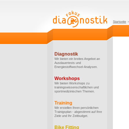
Startseite
Diagnostik
Wir bieten ein breites Angebot an
Ausdauertests und
Energiestoffwechsel-Analysen.
Workshops
Wir bieten Workshops zu
trainingswissenschaftlichen und
sportmedizinischen Themen.
Training
Wir erstellen Ihren persönlichen
Trainigsplan - abgestimmt auf Ihre
Ziele und Ihr Zeitbudget.
Bike Fitting