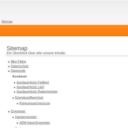
Sitemap
Sitemap
Ein Überblick über alle unsere Inhalte.
Bike Fitting
Datenschutz
Diagnostik
Ausdauer
Ausdauertests Feldtest
Ausdauertests Lauf
Ausdauertests Radergometer
Energiestoffwechsel
Ruheumsatzmessung
Ergometer
Handergometer
SRM Hand Ergometer