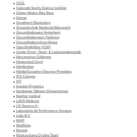
GVJL
Gatorade Sports Science Institute
Geiger Medius Bike Base
Gemar
Geratherm Respiratory
Gesamtschule Niederzier/Merzenich
Gesundheitsoase Hesterberg
Gesundheitspraxis Parkinsel
Gesundheitszentrum Ahaus
GlaxoSmithKline (GSK)
Günter Ernst - Sport- & Leistungsdiagnostik
Herzzentrum Göttingen
Hogeschool Zuyd
HolyBrother
Hôpital Européen Georges-Pompidou
IFD-Cologne
IST
Impulse Dynamics
Kardiologie Villingen-Schwenningen
Kastner medical
LANS Medicum
LG Hamm e.V.
Laboratorio de Performance Humana
Lode B.V.
MIHP
MedReha
Monark
Moskovskaya Cycling Team