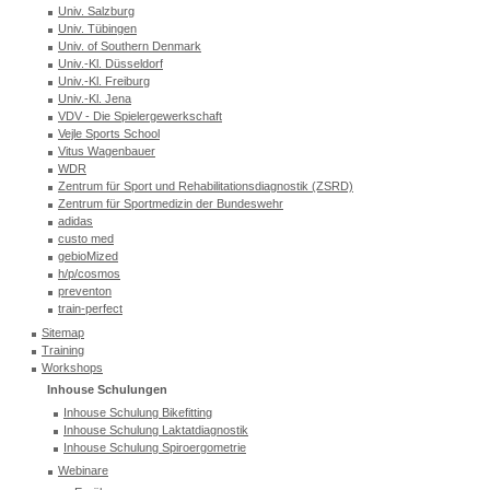
Univ. Salzburg
Univ. Tübingen
Univ. of Southern Denmark
Univ.-Kl. Düsseldorf
Univ.-Kl. Freiburg
Univ.-Kl. Jena
VDV - Die Spielergewerkschaft
Vejle Sports School
Vitus Wagenbauer
WDR
Zentrum für Sport und Rehabilitationsdiagnostik (ZSRD)
Zentrum für Sportmedizin der Bundeswehr
adidas
custo med
gebioMized
h/p/cosmos
preventon
train-perfect
Sitemap
Training
Workshops
Inhouse Schulungen
Inhouse Schulung Bikefitting
Inhouse Schulung Laktatdiagnostik
Inhouse Schulung Spiroergometrie
Webinare