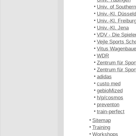
Univ. of Southe
Univ.-Kl. Düsseld
Univ.-Kl. Freibur
Univ.-Kl. Jena
VDV - Die Spiele
Vejle Sports Sch
Vitus Wagenbaue
WDR
Zentrum für Spor
Zentrum für Spo
adidas
custo med
gebioMized
h/p/cosmos
preventon
train-perfect
Sitemap
Training
Workshops