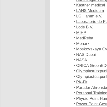
Kastner medical
LANS Medicum
LG Hamm e.V.
Laboratorio de 
Lode B.V.
MIHP
MedReha
Monark
Moskovskaya Cy
NAS Dubai
NASA
ORICA GreenE
Olympiastützpun
Olympiastützpun
PK-Fit
Parador Ahrensb
Personal Trainin
Physio Point Ha
Power Point Ges