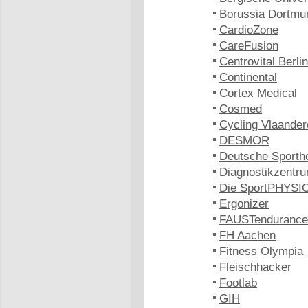
Borussia Dortmu
CardioZone
CareFusion
Centrovital Berlin
Continental
Cortex Medical
Cosmed
Cycling Vlaander
DESMOR
Deutsche Sporth
Diagnostikzentru
Die SportPHYSIO
Ergonizer
FAUSTendurance
FH Aachen
Fitness Olympia
Fleischhacker
Footlab
GIH