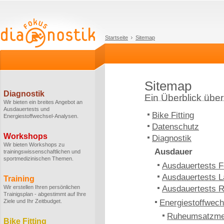
Startseite
Sitemap
Sitemap
Diagnostik
Ein Überblick über 
Wir bieten ein breites Angebot an
Ausdauertests und
Bike Fitting
Energiestoffwechsel-Analysen.
Datenschutz
Workshops
Diagnostik
Wir bieten Workshops zu
Ausdauer
trainingswissenschaftlichen und
sportmedizinischen Themen.
Ausdauertests F
Ausdauertests L
Training
Wir erstellen Ihren persönlichen
Ausdauertests 
Trainigsplan - abgestimmt auf Ihre
Ziele und Ihr Zeitbudget.
Energiestoffwech
Ruheumsatzm
Bike Fitting