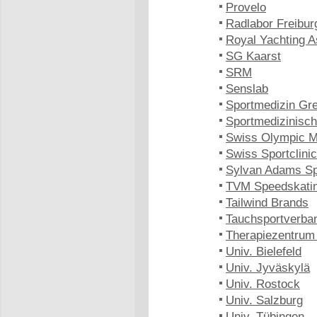
Provelo
Radlabor Freibur
Royal Yachting A
SG Kaarst
SRM
Senslab
Sportmedizin Gre
Sportmedizinisc
Swiss Olympic M
Swiss Sportclinic
Sylvan Adams Spo
TVM Speedskati
Tailwind Brands
Tauchsportverb
Therapiezentrum
Univ. Bielefeld
Univ. Jyväskylä
Univ. Rostock
Univ. Salzburg
Univ. Tübingen