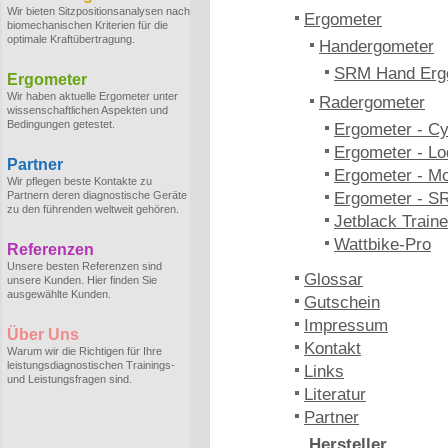
Wir bieten Sitzpositionsanalysen nach
Ergometer
biomechanischen Kriterien für die
optimale Kraftübertragung.
Handergometer
SRM Hand Erg
Ergometer
Wir haben aktuelle Ergometer unter
Radergometer
wissenschaftlichen Aspekten und
Bedingungen getestet.
Ergometer - C
Ergometer - Lo
Partner
Ergometer - M
Wir pflegen beste Kontakte zu
Partnern deren diagnostische Geräte
Ergometer - S
zu den führenden weltweit gehören.
Jetblack Traine
Wattbike-Pro
Referenzen
Unsere besten Referenzen sind
Glossar
unsere Kunden. Hier finden Sie
ausgewählte Kunden.
Gutschein
Impressum
Über Uns
Kontakt
Warum wir die Richtigen für Ihre
leistungsdiagnostischen Trainings-
Links
und Leistungsfragen sind.
Literatur
Partner
Hersteller