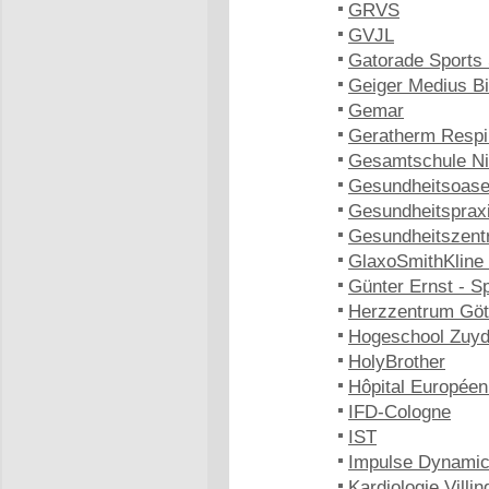
GRVS
GVJL
Gatorade Sports 
Geiger Medius B
Gemar
Geratherm Respi
Gesamtschule Ni
Gesundheitsoase
Gesundheitspraxi
Gesundheitszent
GlaxoSmithKline
Günter Ernst - S
Herzzentrum Göt
Hogeschool Zuy
HolyBrother
Hôpital Europée
IFD-Cologne
IST
Impulse Dynami
Kardiologie Vill