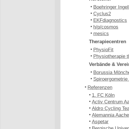
Boehringer Inge
Cyclus2
EKFdiagnostics
h/p/cosmos
mesics
Therapiecentren
PhysioFit
Physiotherapie t
Verbände & Verei
Borussia Mönch
Spiroergometrie
Referenzen
1. FC Köln
Activ Centrum A
Aldro Cycling Te
Alemannia Aach
Aspetar
Bergische Univer