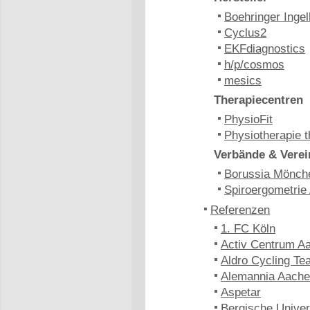
Boehringer Inge
Cyclus2
EKFdiagnostics
h/p/cosmos
mesics
Therapiecentren
PhysioFit
Physiotherapie t
Verbände & Verei
Borussia Mönch
Spiroergometrie
Referenzen
1. FC Köln
Activ Centrum A
Aldro Cycling Te
Alemannia Aach
Aspetar
Bergische Univer