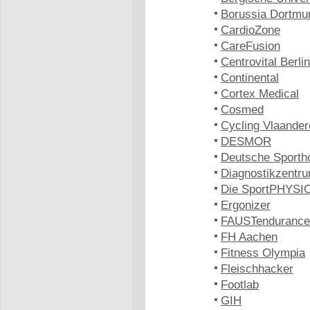
Borussia Dortmu
CardioZone
CareFusion
Centrovital Berlin
Continental
Cortex Medical
Cosmed
Cycling Vlaander
DESMOR
Deutsche Sporth
Diagnostikzentru
Die SportPHYSIO
Ergonizer
FAUSTendurance
FH Aachen
Fitness Olympia
Fleischhacker
Footlab
GIH