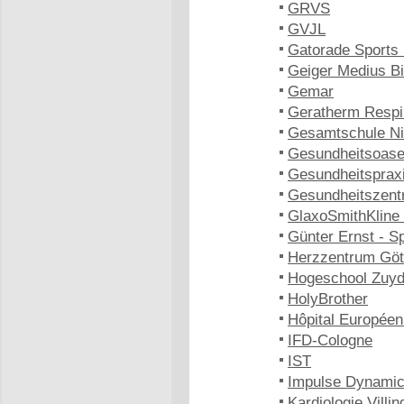
GRVS
GVJL
Gatorade Sports 
Geiger Medius B
Gemar
Geratherm Respi
Gesamtschule Ni
Gesundheitsoase
Gesundheitspraxi
Gesundheitszent
GlaxoSmithKline
Günter Ernst - S
Herzzentrum Göt
Hogeschool Zuy
HolyBrother
Hôpital Europée
IFD-Cologne
IST
Impulse Dynami
Kardiologie Vill