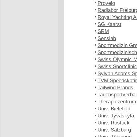
Provelo
Radlabor Freibur
Royal Yachting A
SG Kaarst
SRM
Senslab
Sportmedizin Gre
Sportmedizinisc
Swiss Olympic M
Swiss Sportclinic
Sylvan Adams Spo
TVM Speedskati
Tailwind Brands
Tauchsportverb
Therapiezentrum
Univ. Bielefeld
Univ. Jyväskylä
Univ. Rostock
Univ. Salzburg
Univ. Tübingen