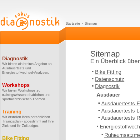
Startseite
Sitemap
Sitemap
Diagnostik
Ein Überblick über 
Wir bieten ein breites Angebot an
Ausdauertests und
Bike Fitting
Energiestoffwechsel-Analysen.
Datenschutz
Workshops
Diagnostik
Wir bieten Workshops zu
Ausdauer
trainingswissenschaftlichen und
sportmedizinischen Themen.
Ausdauertests F
Ausdauertests L
Training
Wir erstellen Ihren persönlichen
Ausdauertests 
Trainigsplan - abgestimmt auf Ihre
Ziele und Ihr Zeitbudget.
Energiestoffwech
Ruheumsatzm
Bike Fitting