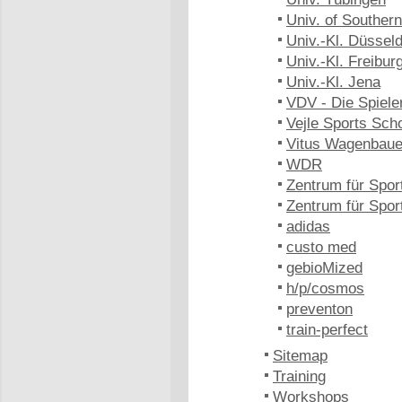
Univ. of Southe
Univ.-Kl. Düsseld
Univ.-Kl. Freibur
Univ.-Kl. Jena
VDV - Die Spiele
Vejle Sports Sch
Vitus Wagenbaue
WDR
Zentrum für Spor
Zentrum für Spo
adidas
custo med
gebioMized
h/p/cosmos
preventon
train-perfect
Sitemap
Training
Workshops