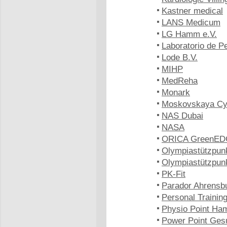
Kastner medical
LANS Medicum
LG Hamm e.V.
Laboratorio de 
Lode B.V.
MIHP
MedReha
Monark
Moskovskaya Cy
NAS Dubai
NASA
ORICA GreenE
Olympiastützpun
Olympiastützpun
PK-Fit
Parador Ahrensb
Personal Trainin
Physio Point Ha
Power Point Ges