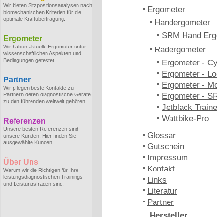
Wir bieten Sitzpositionsanalysen nach
Ergometer
biomechanischen Kriterien für die
optimale Kraftübertragung.
Handergometer
SRM Hand Erg
Ergometer
Wir haben aktuelle Ergometer unter
Radergometer
wissenschaftlichen Aspekten und
Bedingungen getestet.
Ergometer - C
Ergometer - Lo
Partner
Ergometer - M
Wir pflegen beste Kontakte zu
Partnern deren diagnostische Geräte
Ergometer - S
zu den führenden weltweit gehören.
Jetblack Traine
Wattbike-Pro
Referenzen
Unsere besten Referenzen sind
Glossar
unsere Kunden. Hier finden Sie
ausgewählte Kunden.
Gutschein
Impressum
Über Uns
Kontakt
Warum wir die Richtigen für Ihre
leistungsdiagnostischen Trainings-
Links
und Leistungsfragen sind.
Literatur
Partner
Hersteller