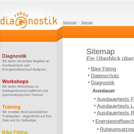
Startseite
Sitemap
Sitemap
Diagnostik
Ein Überblick über 
Wir bieten ein breites Angebot an
Ausdauertests und
Bike Fitting
Energiestoffwechsel-Analysen.
Datenschutz
Workshops
Diagnostik
Wir bieten Workshops zu
Ausdauer
trainingswissenschaftlichen und
sportmedizinischen Themen.
Ausdauertests F
Ausdauertests L
Training
Wir erstellen Ihren persönlichen
Ausdauertests 
Trainigsplan - abgestimmt auf Ihre
Ziele und Ihr Zeitbudget.
Energiestoffwech
Ruheumsatzm
Bike Fitting