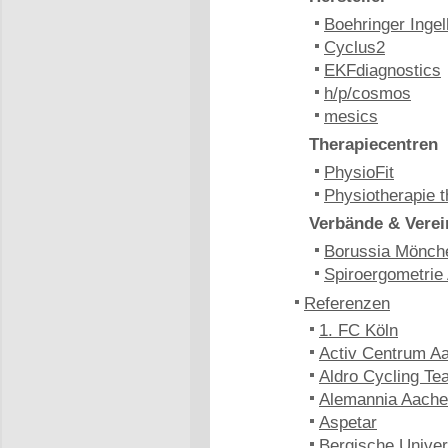
Boehringer Inge
Cyclus2
EKFdiagnostics
h/p/cosmos
mesics
Therapiecentren
PhysioFit
Physiotherapie t
Verbände & Verei
Borussia Mönch
Spiroergometrie
Referenzen
1. FC Köln
Activ Centrum A
Aldro Cycling Te
Alemannia Aach
Aspetar
Bergische Univer