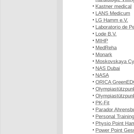
Kastner medical
LANS Medicum
LG Hamm e.V.
Laboratorio de 
Lode B.V.
MIHP
MedReha
Monark
Moskovskaya Cy
NAS Dubai
NASA
ORICA GreenE
Olympiastützpun
Olympiastützpun
PK-Fit
Parador Ahrensb
Personal Trainin
Physio Point Ha
Power Point Ges