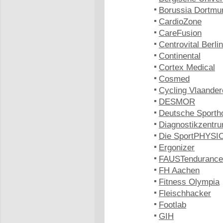
Borussia Dortmu
CardioZone
CareFusion
Centrovital Berlin
Continental
Cortex Medical
Cosmed
Cycling Vlaander
DESMOR
Deutsche Sporth
Diagnostikzentru
Die SportPHYSIO
Ergonizer
FAUSTendurance
FH Aachen
Fitness Olympia
Fleischhacker
Footlab
GIH