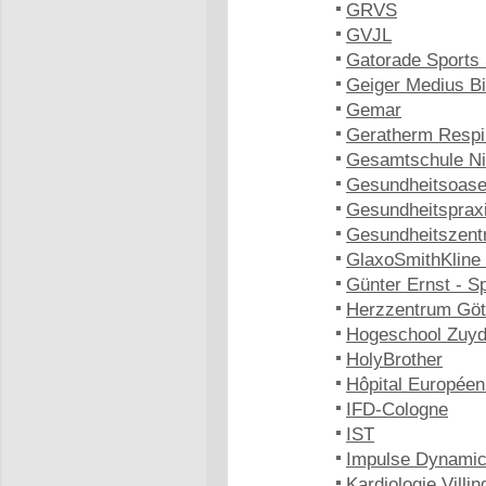
GRVS
GVJL
Gatorade Sports 
Geiger Medius B
Gemar
Geratherm Respi
Gesamtschule Ni
Gesundheitsoase
Gesundheitspraxi
Gesundheitszent
GlaxoSmithKline
Günter Ernst - S
Herzzentrum Göt
Hogeschool Zuy
HolyBrother
Hôpital Europée
IFD-Cologne
IST
Impulse Dynami
Kardiologie Vill