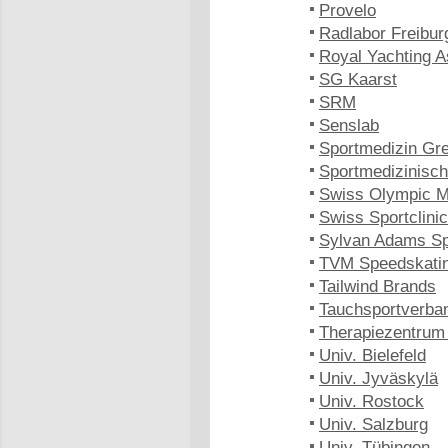
Provelo
Radlabor Freibur
Royal Yachting A
SG Kaarst
SRM
Senslab
Sportmedizin Gre
Sportmedizinisc
Swiss Olympic M
Swiss Sportclinic
Sylvan Adams Spo
TVM Speedskati
Tailwind Brands
Tauchsportverb
Therapiezentrum
Univ. Bielefeld
Univ. Jyväskylä
Univ. Rostock
Univ. Salzburg
Univ. Tübingen