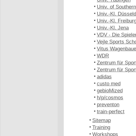
Univ. of Southe
Univ.-Kl. Düsseld
Univ.-Kl. Freibur
Univ.-Kl. Jena
VDV - Die Spiele
Vejle Sports Sch
Vitus Wagenbaue
WDR
Zentrum für Spor
Zentrum für Spo
adidas
custo med
gebioMized
h/p/cosmos
preventon
train-perfect
Sitemap
Training
Workshops