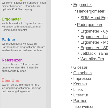
Wir bieten Sitzpositionsanalysen nach
Ergometer
biomechanischen Kriterien für die
optimale Kraftübertragung.
Handergometer
SRM Hand Erg
Ergometer
Wir haben aktuelle Ergometer unter
Radergometer
wissenschaftlichen Aspekten und
Bedingungen getestet.
Ergometer - C
Ergometer - Lo
Partner
Ergometer - M
Wir pflegen beste Kontakte zu
Partnern deren diagnostische Geräte
Ergometer - S
zu den führenden weltweit gehören.
Jetblack Traine
Wattbike-Pro
Referenzen
Unsere besten Referenzen sind
Glossar
unsere Kunden. Hier finden Sie
ausgewählte Kunden.
Gutschein
Impressum
Über Uns
Kontakt
Warum wir die Richtigen für Ihre
leistungsdiagnostischen Trainings-
Links
und Leistungsfragen sind.
Literatur
Partner
Hersteller