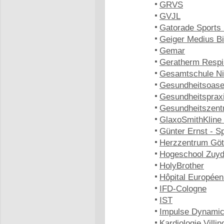
GRVS
GVJL
Gatorade Sports 
Geiger Medius B
Gemar
Geratherm Respi
Gesamtschule Ni
Gesundheitsoase
Gesundheitspraxi
Gesundheitszent
GlaxoSmithKline
Günter Ernst - S
Herzzentrum Göt
Hogeschool Zuy
HolyBrother
Hôpital Europée
IFD-Cologne
IST
Impulse Dynami
Kardiologie Vill