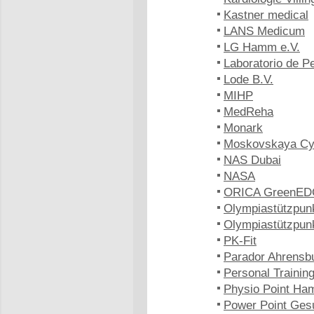
Kastner medical
LANS Medicum
LG Hamm e.V.
Laboratorio de 
Lode B.V.
MIHP
MedReha
Monark
Moskovskaya Cy
NAS Dubai
NASA
ORICA GreenE
Olympiastützpun
Olympiastützpun
PK-Fit
Parador Ahrensb
Personal Trainin
Physio Point Ha
Power Point Ges