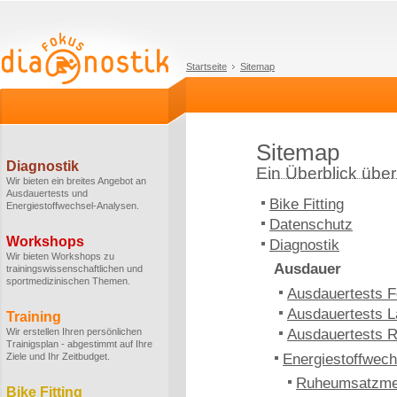
Startseite
Sitemap
Sitemap
Diagnostik
Ein Überblick über 
Wir bieten ein breites Angebot an
Ausdauertests und
Bike Fitting
Energiestoffwechsel-Analysen.
Datenschutz
Workshops
Diagnostik
Wir bieten Workshops zu
Ausdauer
trainingswissenschaftlichen und
sportmedizinischen Themen.
Ausdauertests F
Ausdauertests L
Training
Wir erstellen Ihren persönlichen
Ausdauertests 
Trainigsplan - abgestimmt auf Ihre
Ziele und Ihr Zeitbudget.
Energiestoffwech
Ruheumsatzm
Bike Fitting