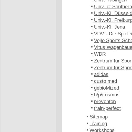
Univ. of Southe
Univ.-Kl. Düsseld
Univ.-Kl. Freibur
Univ.-Kl. Jena
VDV - Die Spiele
Vejle Sports Sch
Vitus Wagenbaue
WDR
Zentrum für Spor
Zentrum für Spo
adidas
custo med
gebioMized
h/p/cosmos
preventon
train-perfect
Sitemap
Training
Workshops