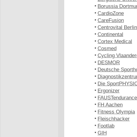
Borussia Dortmu
CardioZone
CareFusion
Centrovital Berlin
Continental
Cortex Medical
Cosmed
Cycling Vlaander
DESMOR
Deutsche Sporth
Diagnostikzentru
Die SportPHYSIO
Ergonizer
FAUSTendurance
FH Aachen
Fitness Olympia
Fleischhacker
Footlab
GIH