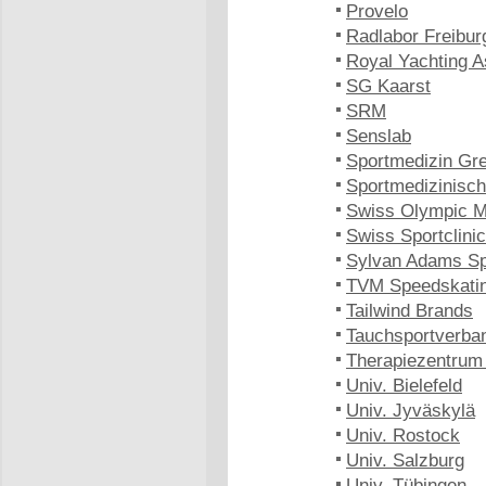
Provelo
Radlabor Freibur
Royal Yachting A
SG Kaarst
SRM
Senslab
Sportmedizin Gre
Sportmedizinisc
Swiss Olympic M
Swiss Sportclinic
Sylvan Adams Spo
TVM Speedskati
Tailwind Brands
Tauchsportverb
Therapiezentrum
Univ. Bielefeld
Univ. Jyväskylä
Univ. Rostock
Univ. Salzburg
Univ. Tübingen