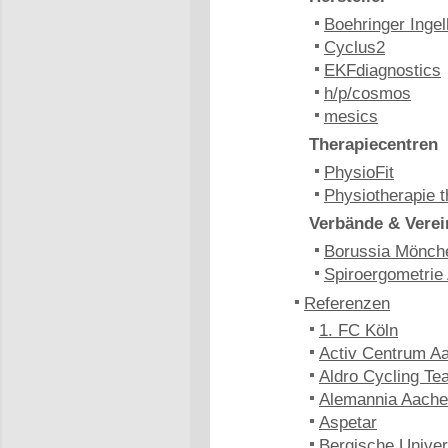
Boehringer Inge
Cyclus2
EKFdiagnostics
h/p/cosmos
mesics
Therapiecentren
PhysioFit
Physiotherapie t
Verbände & Verei
Borussia Mönch
Spiroergometrie
Referenzen
1. FC Köln
Activ Centrum A
Aldro Cycling Te
Alemannia Aach
Aspetar
Bergische Univer