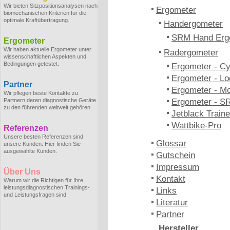
Wir bieten Sitzpositionsanalysen nach
Ergometer
biomechanischen Kriterien für die
optimale Kraftübertragung.
Handergometer
SRM Hand Erg
Ergometer
Wir haben aktuelle Ergometer unter
Radergometer
wissenschaftlichen Aspekten und
Bedingungen getestet.
Ergometer - C
Ergometer - Lo
Partner
Ergometer - M
Wir pflegen beste Kontakte zu
Partnern deren diagnostische Geräte
Ergometer - S
zu den führenden weltweit gehören.
Jetblack Traine
Wattbike-Pro
Referenzen
Unsere besten Referenzen sind
Glossar
unsere Kunden. Hier finden Sie
ausgewählte Kunden.
Gutschein
Impressum
Über Uns
Kontakt
Warum wir die Richtigen für Ihre
leistungsdiagnostischen Trainings-
Links
und Leistungsfragen sind.
Literatur
Partner
Hersteller