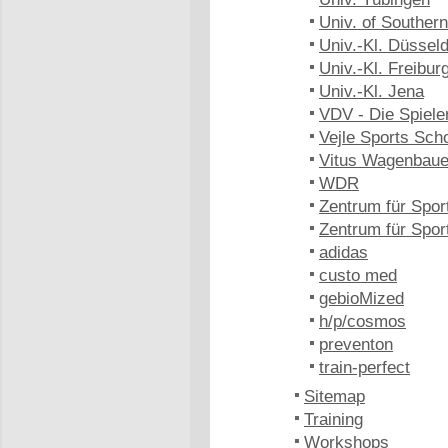
Univ. of Southe
Univ.-Kl. Düsseld
Univ.-Kl. Freibur
Univ.-Kl. Jena
VDV - Die Spiele
Vejle Sports Sch
Vitus Wagenbaue
WDR
Zentrum für Spor
Zentrum für Spo
adidas
custo med
gebioMized
h/p/cosmos
preventon
train-perfect
Sitemap
Training
Workshops