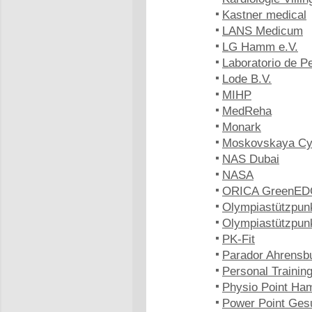
Kastner medical
LANS Medicum
LG Hamm e.V.
Laboratorio de 
Lode B.V.
MIHP
MedReha
Monark
Moskovskaya Cy
NAS Dubai
NASA
ORICA GreenE
Olympiastützpun
Olympiastützpun
PK-Fit
Parador Ahrensb
Personal Trainin
Physio Point Ha
Power Point Ges