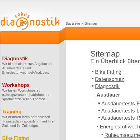
Startseite
Sitemap
Sitemap
Diagnostik
Ein Überblick über 
Wir bieten ein breites Angebot an
Ausdauertests und
Bike Fitting
Energiestoffwechsel-Analysen.
Datenschutz
Workshops
Diagnostik
Wir bieten Workshops zu
Ausdauer
trainingswissenschaftlichen und
sportmedizinischen Themen.
Ausdauertests F
Ausdauertests L
Training
Wir erstellen Ihren persönlichen
Ausdauertests 
Trainigsplan - abgestimmt auf Ihre
Ziele und Ihr Zeitbudget.
Energiestoffwech
Ruheumsatzm
Bike Fitting