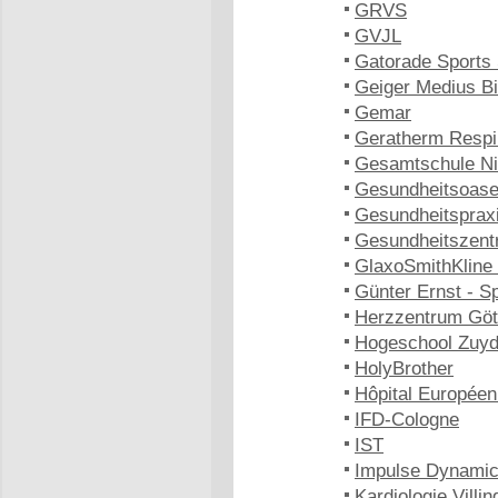
GRVS
GVJL
Gatorade Sports 
Geiger Medius B
Gemar
Geratherm Respi
Gesamtschule Ni
Gesundheitsoase
Gesundheitspraxi
Gesundheitszent
GlaxoSmithKline
Günter Ernst - S
Herzzentrum Göt
Hogeschool Zuy
HolyBrother
Hôpital Europée
IFD-Cologne
IST
Impulse Dynami
Kardiologie Vill