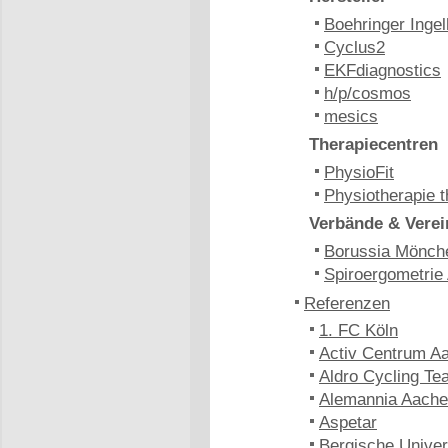
Boehringer Inge
Cyclus2
EKFdiagnostics
h/p/cosmos
mesics
Therapiecentren
PhysioFit
Physiotherapie t
Verbände & Verei
Borussia Mönch
Spiroergometrie
Referenzen
1. FC Köln
Activ Centrum A
Aldro Cycling Te
Alemannia Aach
Aspetar
Bergische Univer