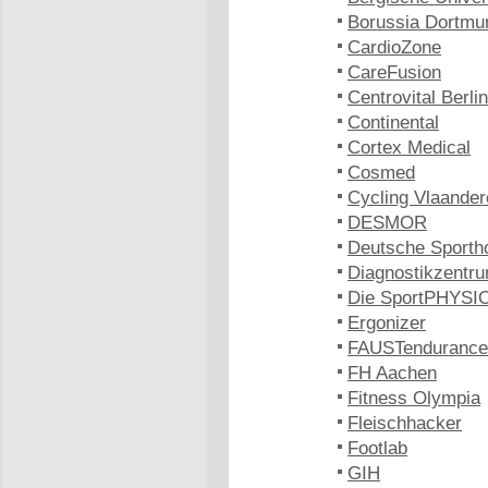
Borussia Dortmu
CardioZone
CareFusion
Centrovital Berlin
Continental
Cortex Medical
Cosmed
Cycling Vlaander
DESMOR
Deutsche Sporth
Diagnostikzentru
Die SportPHYSIO
Ergonizer
FAUSTendurance
FH Aachen
Fitness Olympia
Fleischhacker
Footlab
GIH