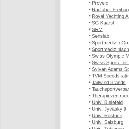
Provelo
Radlabor Freibur
Royal Yachting A
SG Kaarst
SRM
Senslab
Sportmedizin Gre
Sportmedizinisc
Swiss Olympic M
Swiss Sportclinic
Sylvan Adams Spo
TVM Speedskati
Tailwind Brands
Tauchsportverb
Therapiezentrum
Univ. Bielefeld
Univ. Jyväskylä
Univ. Rostock
Univ. Salzburg
Univ. Tübingen