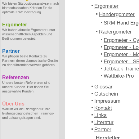
Wir bieten Sitzpositionsanalysen nach
Ergometer
biomechanischen Kriterien für die
optimale Kraftübertragung.
Handergometer
SRM Hand Erg
Ergometer
Wir haben aktuelle Ergometer unter
Radergometer
wissenschaftlichen Aspekten und
Bedingungen getestet.
Ergometer - C
Ergometer - Lo
Partner
Ergometer - M
Wir pflegen beste Kontakte zu
Partnern deren diagnostische Geräte
Ergometer - S
zu den führenden weltweit gehören.
Jetblack Traine
Wattbike-Pro
Referenzen
Unsere besten Referenzen sind
Glossar
unsere Kunden. Hier finden Sie
ausgewählte Kunden.
Gutschein
Impressum
Über Uns
Kontakt
Warum wir die Richtigen für Ihre
leistungsdiagnostischen Trainings-
Links
und Leistungsfragen sind.
Literatur
Partner
Hersteller