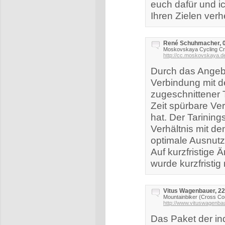
euch dafür und ic
Ihren Zielen verh
René Schuhmacher, 0
Moskovskaya Cycling C
http://cc.moskovskaya.d
Durch das Angebo
Verbindung mit d
zugeschnittener T
Zeit spürbare Ve
hat. Der Tarinin
Verhältnis mit de
optimale Ausnutz
Auf kurzfristige
wurde kurzfristi
Vitus Wagenbauer, 22
Mountainbiker (Cross Co
http://www.vituswagenba
Das Paket der ind