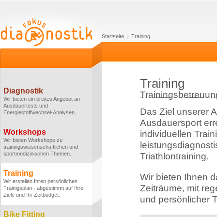
Startseite
Training
Training
Diagnostik
Trainingsbetreuung
Wir bieten ein breites Angebot an
Ausdauertests und
Das Ziel unserer Ar
Energiestoffwechsel-Analysen.
Ausdauersport err
Workshops
individuellen Tra
Wir bieten Workshops zu
leistungsdiagnosti
trainingswissenschaftlichen und
sportmedizinischen Themen.
Triathlontraining.
Training
Wir bieten Ihnen 
Wir erstellen Ihren persönlichen
Zeiträume, mit re
Trainigsplan - abgestimmt auf Ihre
Ziele und Ihr Zeitbudget.
und persönlicher T
Bike Fitting