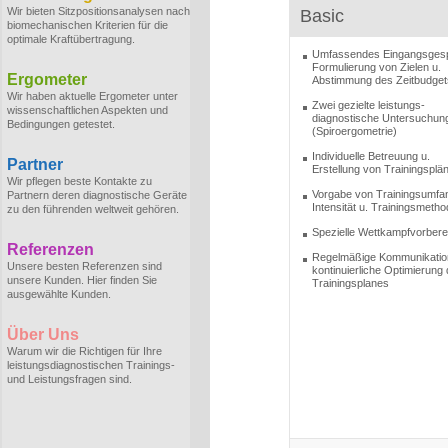
Wir bieten Sitzpositionsanalysen nach
Basic
biomechanischen Kriterien für die
optimale Kraftübertragung.
Umfassendes Eingangsges
Formulierung von Zielen u.
Ergometer
Abstimmung des Zeitbudget
Wir haben aktuelle Ergometer unter
Zwei gezielte leistungs-
wissenschaftlichen Aspekten und
diagnostische Untersuchun
Bedingungen getestet.
(Spiroergometrie)
Individuelle Betreuung u.
Partner
Erstellung von Trainingsplä
Wir pflegen beste Kontakte zu
Vorgabe von Trainingsumfa
Partnern deren diagnostische Geräte
Intensität u. Trainingsmeth
zu den führenden weltweit gehören.
Spezielle Wettkampfvorbere
Referenzen
Regelmäßige Kommunikatio
Unsere besten Referenzen sind
kontinuierliche Optimierung
unsere Kunden. Hier finden Sie
Trainingsplanes
ausgewählte Kunden.
Über Uns
Warum wir die Richtigen für Ihre
leistungsdiagnostischen Trainings-
und Leistungsfragen sind.