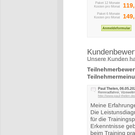
Paket 12 Monate
119,
Kosten pro Monat
Paket 6 Monate
149,
Kosten pro Monat
Kundenbewer
Unsere Kunden hab
Teilnehmerbewer
Teilnehmermeinu
Paul Thelen, 06.05.20
Rennradfahrer, Vizeweltm
http://www.paul-thelen.de
Meine Erfahrunge
Die Leistunsdiag
für die Trainingsp
Erkenntnisse ge
beim Training pr