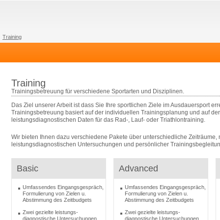
Training
Training
Trainingsbetreuung für verschiedene Sportarten und Disziplinen.
Das Ziel unserer Arbeit ist dass Sie Ihre sportlichen Ziele im Ausdauersport er
Trainingsbetreuung basiert auf der individuellen Trainingsplanung und auf d
leistungsdiagnostischen Daten für das Rad-, Lauf- oder Triathlontraining.
Wir bieten Ihnen dazu verschiedene Pakete über unterschiedliche Zeiträume,
leistungsdiagnostischen Untersuchungen und persönlicher Trainingsbegleitun
Basic
Advanced
Umfassendes Eingangsgespräch,
Umfassendes Eingangsgespräch,
Formulierung von Zielen u.
Formulierung von Zielen u.
Abstimmung des Zeitbudgets
Abstimmung des Zeitbudgets
Zwei gezielte leistungs-
Zwei gezielte leistungs-
diagnostische Untersuchungen
diagnostische Untersuchungen