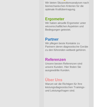
Wir bieten Sitzpositionsanalysen nach
biomechanischen Kriterien für die
optimale Kraftübertragung.
Ergometer
Wir haben aktuelle Ergometer unter
wissenschaftlichen Aspekten und
Bedingungen getestet.
Partner
Wir pflegen beste Kontakte zu
Partnern deren diagnostische Geräte
zu den führenden weltweit gehören.
Referenzen
Unsere besten Referenzen sind
unsere Kunden. Hier finden Sie
ausgewählte Kunden.
Über Uns
Warum wir die Richtigen für Ihre
leistungsdiagnostischen Trainings-
und Leistungsfragen sind.