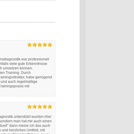
nsdiagnostik war professionell
nfalls viele gute Erkenntnisse
ch umsetzen können.
en Training. Durch
Trainingsstruktur, habe genügend
n und auch regelmäßige
rainingspraxis mit
agnostik unterstützt wurden.Hier
 sondern man hat mir auch einen
iduell" dann meine ich das auch
 und herzliches Umfeld, mit