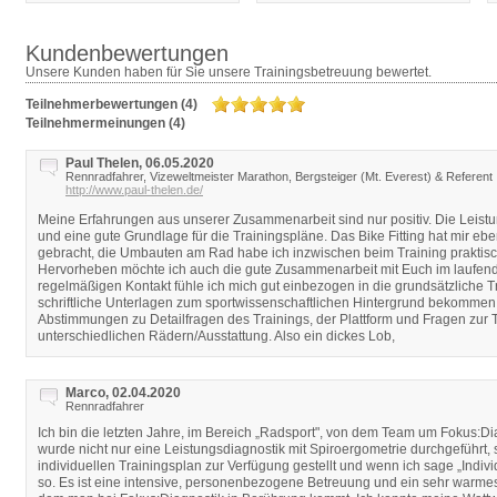
Kundenbewertungen
Unsere Kunden haben für Sie unsere Trainingsbetreuung bewertet.
Teilnehmerbewertungen (4)
Teilnehmermeinungen (4)
Paul Thelen, 06.05.2020
Rennradfahrer, Vizeweltmeister Marathon, Bergsteiger (Mt. Everest) & Referent
http://www.paul-thelen.de/
Meine Erfahrungen aus unserer Zusammenarbeit sind nur positiv. Die Leistu
und eine gute Grundlage für die Trainingspläne. Das Bike Fitting hat mir ebe
gebracht, die Umbauten am Rad habe ich inzwischen beim Training praktis
Hervorheben möchte ich auch die gute Zusammenarbeit mit Euch im laufend
regelmäßigen Kontakt fühle ich mich gut einbezogen in die grundsätzliche 
schriftliche Unterlagen zum sportwissenschaftlichen Hintergrund bekomme
Abstimmungen zu Detailfragen des Trainings, der Plattform und Fragen zur T
unterschiedlichen Rädern/Ausstattung. Also ein dickes Lob,
Marco, 02.04.2020
Rennradfahrer
Ich bin die letzten Jahre, im Bereich „Radsport", von dem Team um Fokus:Di
wurde nicht nur eine Leistungsdiagnostik mit Spiroergometrie durchgeführt,
individuellen Trainingsplan zur Verfügung gestellt und wenn ich sage „Indiv
so. Es ist eine intensive, personenbezogene Betreuung und ein sehr warmes