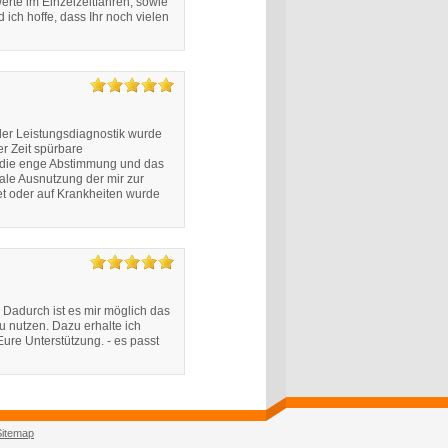
rte im Einzelzeitfahren, sowie
ich hoffe, dass Ihr noch vielen
der Leistungsdiagnostik wurde
er Zeit spürbare
, die enge Abstimmung und das
male Ausnutzung der mir zur
et oder auf Krankheiten wurde
. Dadurch ist es mir möglich das
zu nutzen. Dazu erhalte ich
Eure Unterstützung. - es passt
Sitemap