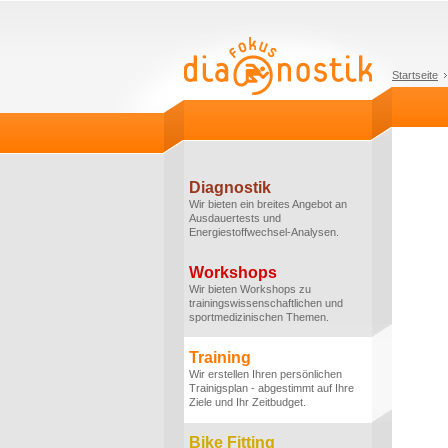
Startseite
Diagnostik
Wir bieten ein breites Angebot an
Ausdauertests und
Energiestoffwechsel-Analysen.
Workshops
Wir bieten Workshops zu
trainingswissenschaftlichen und
sportmedizinischen Themen.
Training
Wir erstellen Ihren persönlichen
Trainigsplan - abgestimmt auf Ihre
Ziele und Ihr Zeitbudget.
Bike Fitting