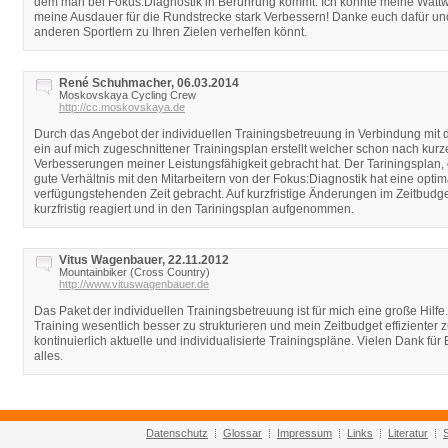
dem man bei Fokus:Diagnostik in Berührung kommt. Ich konnte meine Wattwe
meine Ausdauer für die Rundstrecke stark Verbessern! Danke euch dafür und 
anderen Sportlern zu Ihren Zielen verhelfen könnt.
René Schuhmacher, 06.03.2014
Moskovskaya Cycling Crew
http://cc.moskovskaya.de
Durch das Angebot der individuellen Trainingsbetreuung in Verbindung mit 
ein auf mich zugeschnittener Trainingsplan erstellt welcher schon nach kurz
Verbesserungen meiner Leistungsfähigkeit gebracht hat. Der Tariningsplan
gute Verhältnis mit den Mitarbeitern von der Fokus:Diagnostik hat eine opti
verfügungstehenden Zeit gebracht. Auf kurzfristige Änderungen im Zeitbudg
kurzfristig reagiert und in den Tariningsplan aufgenommen.
Vitus Wagenbauer, 22.11.2012
Mountainbiker (Cross Country)
http://www.vituswagenbauer.de
Das Paket der individuellen Trainingsbetreuung ist für mich eine große Hilfe
Training wesentlich besser zu strukturieren und mein Zeitbudget effizienter 
kontinuierlich aktuelle und individualisierte Trainingspläne. Vielen Dank für 
alles.
Datenschutz
Glossar
Impressum
Links
Literatur