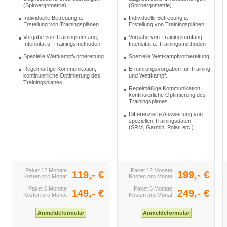
(Spiroergometrie)
(Spiroergometrie)
Individuelle Betreuung u.
Individuelle Betreuung u.
Erstellung von Trainingsplänen
Erstellung von Trainingsplänen
Vorgabe von Trainingsumfang,
Vorgabe von Trainingsumfang,
Intensität u. Trainingsmethoden
Intensität u. Trainingsmethoden
Spezielle Wettkampfvorbereitung
Spezielle Wettkampfvorbereitung
Regelmäßige Kommunikation,
Ernährungsvorgaben für Training
kontinuierliche Optimierung des
und Wettkampf.
Trainingsplanes
Regelmäßige Kommunikation,
kontinuierliche Optimierung des
Trainingsplanes
Differenzierte Auswertung von
speziellen Trainingsdaten
(SRM, Garmin, Polar, etc.)
Paket 12 Monate
Paket 12 Monate
119,- €
199,- €
Kosten pro Monat
Kosten pro Monat
Paket 6 Monate
Paket 6 Monate
149,- €
249,- €
Kosten pro Monat
Kosten pro Monat