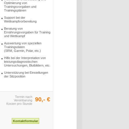
Optimierung von
Trainingsvorgaben und
Trainingsplänen
Support bei der
Wettkampfvorbereitung
Beratung von
Ernährungsvorgaben für Training
und Wettkampf
Auswertung von speziellen
Trainingsdaten
(SRM, Garmin, Polar, etc.)
Hilfe bei der Interpretation von
leistungsdiagnostischen
Untersuchungen, Blutbildern, etc.
Unterstützung bei Einstellungen
der Sitzposition
Termin nach
90,- €
Vereinbarung
Kosten pro Stunde