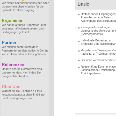
Wir bieten Sitzpositionsanalysen nach
Basic
biomechanischen Kriterien für die
optimale Kraftübertragung.
Umfassendes Eingangsges
Formulierung von Zielen u.
Ergometer
Abstimmung des Zeitbudget
Wir haben aktuelle Ergometer unter
Zwei gezielte leistungs-
wissenschaftlichen Aspekten und
diagnostische Untersuchun
Bedingungen getestet.
(Spiroergometrie)
Individuelle Betreuung u.
Partner
Erstellung von Trainingsplä
Wir pflegen beste Kontakte zu
Vorgabe von Trainingsumfa
Partnern deren diagnostische Geräte
Intensität u. Trainingsmeth
zu den führenden weltweit gehören.
Spezielle Wettkampfvorbere
Referenzen
Regelmäßige Kommunikatio
Unsere besten Referenzen sind
kontinuierliche Optimierung
unsere Kunden. Hier finden Sie
Trainingsplanes
ausgewählte Kunden.
Über Uns
Warum wir die Richtigen für Ihre
leistungsdiagnostischen Trainings-
und Leistungsfragen sind.