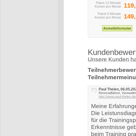
Paket 12 Monate
119,
Kosten pro Monat
Paket 6 Monate
149,
Kosten pro Monat
Kundenbewer
Unsere Kunden hab
Teilnehmerbewer
Teilnehmermeinu
Paul Thelen, 06.05.20
Rennradfahrer, Vizeweltm
http://www.paul-thelen.de
Meine Erfahrunge
Die Leistunsdiag
für die Trainingsp
Erkenntnisse ge
beim Training pr