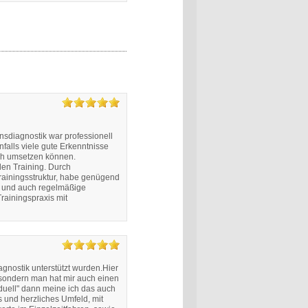
nsdiagnostik war professionell
nfalls viele gute Erkenntnisse
ch umsetzen können.
en Training. Durch
Trainingsstruktur, habe genügend
n und auch regelmäßige
rainingspraxis mit
agnostik unterstützt wurden.Hier
 sondern man hat mir auch einen
iduell" dann meine ich das auch
 und herzliches Umfeld, mit