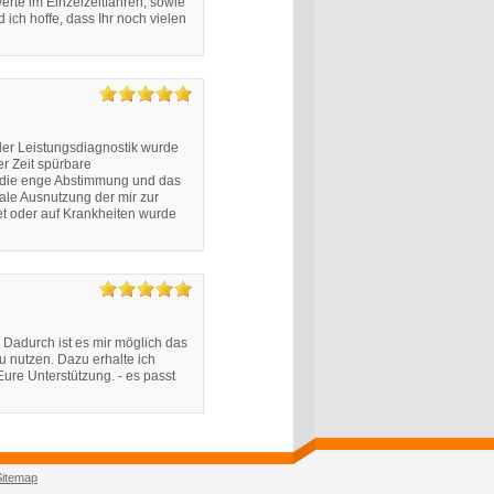
rte im Einzelzeitfahren, sowie
ich hoffe, dass Ihr noch vielen
der Leistungsdiagnostik wurde
er Zeit spürbare
, die enge Abstimmung und das
male Ausnutzung der mir zur
et oder auf Krankheiten wurde
. Dadurch ist es mir möglich das
zu nutzen. Dazu erhalte ich
Eure Unterstützung. - es passt
Sitemap