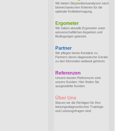
Wir bieten Sitzpositionsanalysen nach
biomechanischen Kriterien für die
optimale Kraftübertragung.
Ergometer
Wir haben aktuelle Ergometer unter
wissenschaftlichen Aspekten und
Bedingungen getestet.
Partner
Wir pflegen beste Kontakte zu
Partnern deren diagnostische Geräte
zu den führenden weltweit gehören.
Referenzen
Unsere besten Referenzen sind
unsere Kunden. Hier finden Sie
ausgewählte Kunden.
Über Uns
Warum wir die Richtigen für Ihre
leistungsdiagnostischen Trainings-
und Leistungsfragen sind.