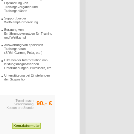
Optimierung von
Trainingsvorgaben und
Trainingsplänen
Support bei der
Wettkampfvorbereitung
Beratung von
Ernährungsvorgaben für Training
und Wettkampf
Auswertung von speziellen
Trainingsdaten
(SRM, Garmin, Polar, etc.)
Hilfe bei der Interpretation von
leistungsdiagnostischen
Untersuchungen, Blutbildern, etc.
Unterstützung bei Einstellungen
der Sitzposition
Termin nach
90,- €
Vereinbarung
Kosten pro Stunde