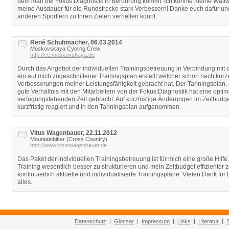
dem man bei Fokus:Diagnostik in Berührung kommt. Ich konnte meine Wattwe
meine Ausdauer für die Rundstrecke stark Verbessern! Danke euch dafür und 
anderen Sportlern zu Ihren Zielen verhelfen könnt.
René Schuhmacher, 06.03.2014
Moskovskaya Cycling Crew
http://cc.moskovskaya.de
Durch das Angebot der individuellen Trainingsbetreuung in Verbindung mit 
ein auf mich zugeschnittener Trainingsplan erstellt welcher schon nach kurz
Verbesserungen meiner Leistungsfähigkeit gebracht hat. Der Tariningsplan
gute Verhältnis mit den Mitarbeitern von der Fokus:Diagnostik hat eine opti
verfügungstehenden Zeit gebracht. Auf kurzfristige Änderungen im Zeitbudg
kurzfristig reagiert und in den Tariningsplan aufgenommen.
Vitus Wagenbauer, 22.11.2012
Mountainbiker (Cross Country)
http://www.vituswagenbauer.de
Das Paket der individuellen Trainingsbetreuung ist für mich eine große Hilfe
Training wesentlich besser zu strukturieren und mein Zeitbudget effizienter 
kontinuierlich aktuelle und individualisierte Trainingspläne. Vielen Dank für 
alles.
Datenschutz
Glossar
Impressum
Links
Literatur