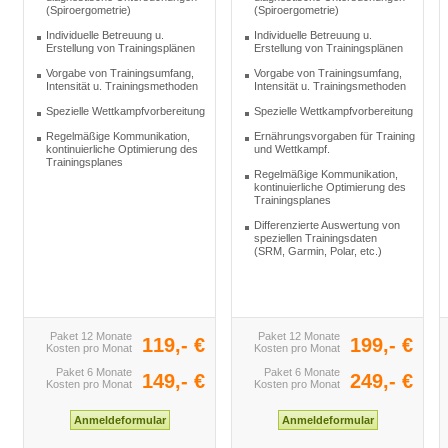
(Spiroergometrie)
(Spiroergometrie)
Individuelle Betreuung u.
Individuelle Betreuung u.
Erstellung von Trainingsplänen
Erstellung von Trainingsplänen
Vorgabe von Trainingsumfang,
Vorgabe von Trainingsumfang,
Intensität u. Trainingsmethoden
Intensität u. Trainingsmethoden
Spezielle Wettkampfvorbereitung
Spezielle Wettkampfvorbereitung
Regelmäßige Kommunikation,
Ernährungsvorgaben für Training
kontinuierliche Optimierung des
und Wettkampf.
Trainingsplanes
Regelmäßige Kommunikation,
kontinuierliche Optimierung des
Trainingsplanes
Differenzierte Auswertung von
speziellen Trainingsdaten
(SRM, Garmin, Polar, etc.)
Paket 12 Monate
Paket 12 Monate
119,- €
199,- €
Kosten pro Monat
Kosten pro Monat
Paket 6 Monate
Paket 6 Monate
149,- €
249,- €
Kosten pro Monat
Kosten pro Monat