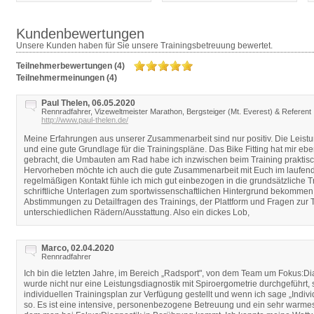
Kundenbewertungen
Unsere Kunden haben für Sie unsere Trainingsbetreuung bewertet.
Teilnehmerbewertungen (4)
Teilnehmermeinungen (4)
Paul Thelen, 06.05.2020
Rennradfahrer, Vizeweltmeister Marathon, Bergsteiger (Mt. Everest) & Referent
http://www.paul-thelen.de/
Meine Erfahrungen aus unserer Zusammenarbeit sind nur positiv. Die Leistu
und eine gute Grundlage für die Trainingspläne. Das Bike Fitting hat mir ebe
gebracht, die Umbauten am Rad habe ich inzwischen beim Training praktis
Hervorheben möchte ich auch die gute Zusammenarbeit mit Euch im laufend
regelmäßigen Kontakt fühle ich mich gut einbezogen in die grundsätzliche 
schriftliche Unterlagen zum sportwissenschaftlichen Hintergrund bekomme
Abstimmungen zu Detailfragen des Trainings, der Plattform und Fragen zur T
unterschiedlichen Rädern/Ausstattung. Also ein dickes Lob,
Marco, 02.04.2020
Rennradfahrer
Ich bin die letzten Jahre, im Bereich „Radsport", von dem Team um Fokus:Di
wurde nicht nur eine Leistungsdiagnostik mit Spiroergometrie durchgeführt,
individuellen Trainingsplan zur Verfügung gestellt und wenn ich sage „Indiv
so. Es ist eine intensive, personenbezogene Betreuung und ein sehr warmes