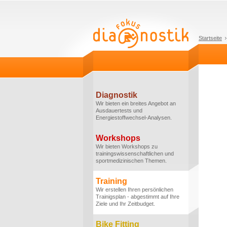
Startseite
Diagnostik
Wir bieten ein breites Angebot an
Ausdauertests und
Energiestoffwechsel-Analysen.
Workshops
Wir bieten Workshops zu
trainingswissenschaftlichen und
sportmedizinischen Themen.
Training
Wir erstellen Ihren persönlichen
Trainigsplan - abgestimmt auf Ihre
Ziele und Ihr Zeitbudget.
Bike Fitting