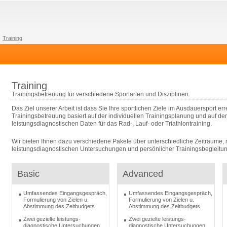
Training
Training
Trainingsbetreuung für verschiedene Sportarten und Disziplinen.
Das Ziel unserer Arbeit ist dass Sie Ihre sportlichen Ziele im Ausdauersport er
Trainingsbetreuung basiert auf der individuellen Trainingsplanung und auf d
leistungsdiagnostischen Daten für das Rad-, Lauf- oder Triathlontraining.
Wir bieten Ihnen dazu verschiedene Pakete über unterschiedliche Zeiträume,
leistungsdiagnostischen Untersuchungen und persönlicher Trainingsbegleitun
Basic
Advanced
Umfassendes Eingangsgespräch,
Umfassendes Eingangsgespräch,
Formulierung von Zielen u.
Formulierung von Zielen u.
Abstimmung des Zeitbudgets
Abstimmung des Zeitbudgets
Zwei gezielte leistungs-
Zwei gezielte leistungs-
diagnostische Untersuchungen
diagnostische Untersuchungen