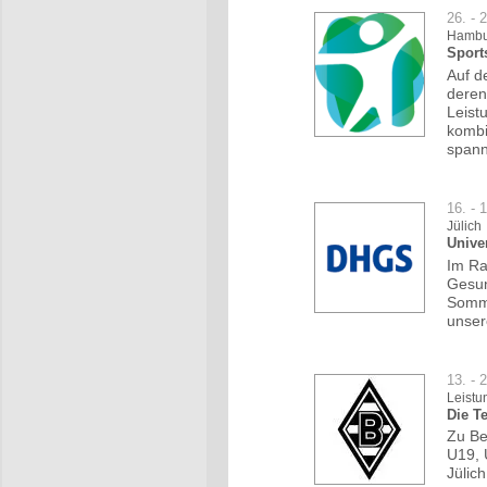
26. - 
Hambu
Sport
Auf d
deren
Leist
kombi
span
16. - 
Jülich
Unive
Im Ra
Gesun
Somme
unser
13. - 
Leistu
Die T
Zu Be
U19, 
Jülic