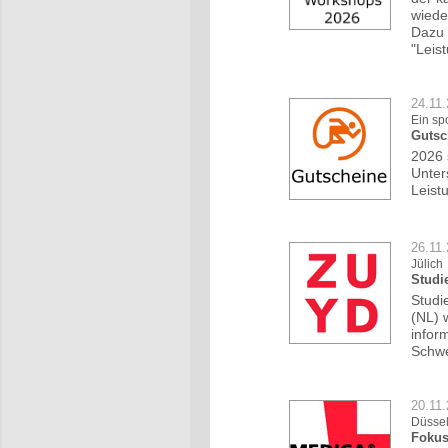
wiede
Dazu 
"Leis
24.11
Ein sp
Gutsc
2026 
Unter
Leist
26.11
Jülich
Studi
Studi
(NL) 
infor
Schwe
20.11
Düssel
Fokus