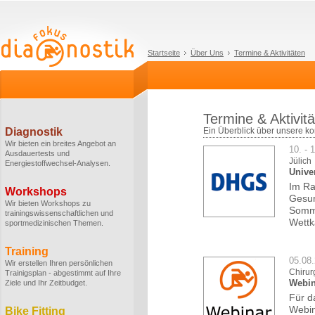
Startseite
Über Uns
Termine & Aktivitäten
Termine & Aktivit
Diagnostik
Ein Überblick über unsere k
Wir bieten ein breites Angebot an
10. - 
Ausdauertests und
Jülich
Energiestoffwechsel-Analysen.
Unive
Im Ra
Workshops
Gesun
Wir bieten Workshops zu
Somme
trainingswissenschaftlichen und
Wettk
sportmedizinischen Themen.
Training
05.08
Wir erstellen Ihren persönlichen
Chirur
Trainigsplan - abgestimmt auf Ihre
Webin
Ziele und Ihr Zeitbudget.
Für d
Webin
Bike Fitting