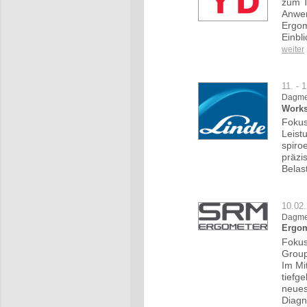
zum T
Anwen
Ergom
Einbl
weiter
11. - 
Dagmer
Works
Fokus
Leist
spiro
präzi
Belas
10.02
Dagmer
Ergom
Fokus
Group
Im Mi
tiefg
neues
Diagn