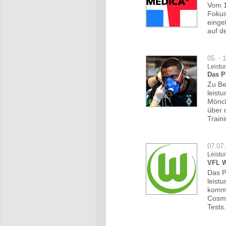
Vom 1
Fokus
einge
auf d
05. - 
Leistu
Das P
Zu Be
leist
Mönch
über 
Train
07.07
Leistu
VFL W
Das P
leist
komme
Cosme
Tests