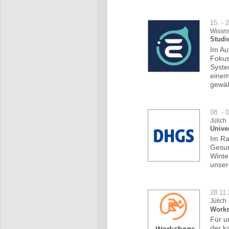
15. - 
Wissns
Studi
Im Au
Fokus
Syste
einem
gewäh
08. - 
Jülich
Unive
Im Ra
Gesun
Winte
unser
28.11
Jülich
Works
Für u
der k