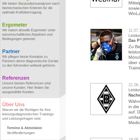
Mitte
Wir bieten Sitzpositionsanalysen nach
sowie
biomechanischen Kriterien für die
optimale Kraftübertragung.
WinLa
Ergometer
Wir haben aktuelle Ergometer unter
11.07
wissenschaftlichen Aspekten und
Leistu
Bedingungen getestet.
Das P
Zu Be
Partner
leist
Wir pflegen beste Kontakte zu
Mönch
Partnern deren diagnostische Geräte
über 
zu den führenden weltweit gehören.
Train
Referenzen
Unsere besten Referenzen sind
21.06.
unsere Kunden. Hier finden Sie
Leistu
ausgewählte Kunden.
Nachw
Währe
Über Uns
in di
Warum wir die Richtigen für Ihre
auf. 
leistungsdiagnostischen Trainings-
umfas
und Leistungsfragen sind.
Medic
Termine & Aktivitäten
Veröffentlichungen
19.05