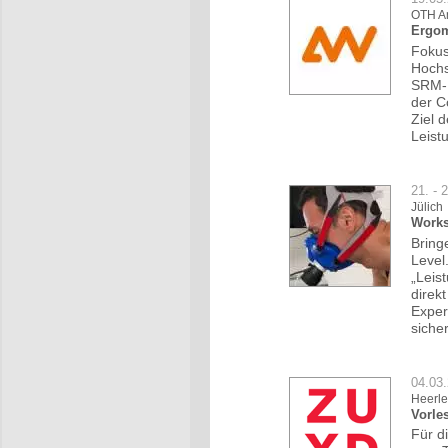
OTH A
Ergom
Fokus
Hochs
SRM-E
der C
Ziel 
Leist
21. - 
Jülich
Works
Bring
Level
„Leis
direk
Exper
siche
04.03
Heerle
Vorle
Für d