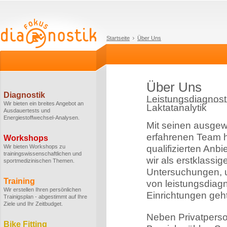
Startseite
Über Uns
Über Uns
Diagnostik
Leistungsdiagnosti
Wir bieten ein breites Angebot an
Laktatanalytik
Ausdauertests und
Energiestoffwechsel-Analysen.
Mit seinen ausge
erfahrenen Team h
Workshops
Wir bieten Workshops zu
qualifizierten Anbi
trainingswissenschaftlichen und
wir als erstklassi
sportmedizinischen Themen.
Untersuchungen, u
Training
von leistungsdiag
Wir erstellen Ihren persönlichen
Einrichtungen geht
Trainigsplan - abgestimmt auf Ihre
Ziele und Ihr Zeitbudget.
Neben Privatperso
Bike Fitting