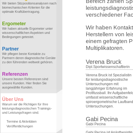
Bereich zählen Sp
Wir bieten Sitzpositionsanalysen nach
leistungsdiagnost
biomechanischen Kriterien für die
optimale Kraftübertragung.
verschiedener Fa
Ergometer
Wir haben Kontakt
Wir haben aktuelle Ergometer unter
wissenschaftlichen Aspekten und
Herstellern von le
Bedingungen getestet.
einem gefragten Pa
Multiplikatoren.
Partner
Wir pflegen beste Kontakte zu
Partnern deren diagnostische Geräte
Verena Bruck
zu den führenden weltweit gehören.
Dipl.Sportwissenschaftlerin
Referenzen
Verena Bruck ist Spezialistin
Unsere besten Referenzen sind
für leistungsdiagnostische
unsere Kunden. Hier finden Sie
Untersuchungen mit
ausgewählte Kunden.
langjähriger Erfahrung im
Profifussball. Ihr Aufgabenfel
umfasst wissenschaftliche
Über Uns
spiroergometrische Laufband
Warum wir die Richtigen für Ihre
Untersuchungen.
leistungsdiagnostischen Trainings-
und Leistungsfragen sind.
Gabi Pecina
Termine & Aktivitäten
Gabi Pecina
Veröffentlichungen
Gabi Pecina ist Anästhesistin