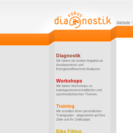
Startseite
Diagnostik
Wir bieten ein breites Angebot an
Ausdauertests und
Energiestoffwechsel-Analysen.
Workshops
Wir bieten Workshops zu
trainingswissenschaftlichen und
sportmedizinischen Themen.
Training
Wir erstellen Ihren persönlichen
Trainigsplan - abgestimmt auf Ihre
Ziele und Ihr Zeitbudget.
Bike Fitting