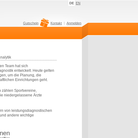
DE
EN
Gutschein
Kontakt
Anmelden
nalytik
en Team hat sich
agnostik entwickelt. Heute gelten
gen, um die Planung, die
ftlichen Einrichtungen geht.
 zählen Sportvereine,
ie niedergelassene Ärzte
ern von leistungsdiagnostischen
n und andere wichtige
inen