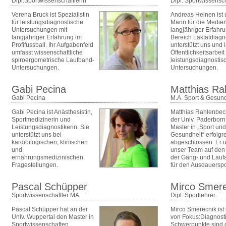
Dipl.Sportwissenschaftlerin
Dipl. Sportwissensch
Verena Bruck ist Spezialistin
Andreas Heinen ist 
für leistungsdiagnostische
Mann für die Medien
Untersuchungen mit
langjähriger Erfahr
langjähriger Erfahrung im
Bereich Laktatdiagno
Profifussball. Ihr Aufgabenfeld
unterstützt uns und 
umfasst wissenschaftliche
Öffentlichkeitsarbeit
spiroergometrische Laufband-
leistungsdiagnostis
Untersuchungen.
Untersuchungen.
Gabi Pecina
Matthias Ra
Gabi Pecina
M.A. Sport & Gesund
Gabi Pecina ist Anästhesistin,
Matthias Rahlenbec
Sportmedizinerin und
der Univ. Paderborn
Leistungsdiagnostikerin. Sie
Master in „Sport und
unterstützt uns bei
Gesundheit“ erfolgr
kardioilogischen, klinischen
abgeschlossen. Er u
und
unser Team auf den
ernährungsmedizinischen
der Gang- und Lauf
Fragestellungen.
für den Ausdauerspo
Pascal Schüpper
Mirco Smere
Sportwissenschaftler MA
Dipl. Sportlehrer
Pascal Schüpper hat an der
Mirco Smerecnik ist
Univ. Wuppertal den Master in
von Fokus:Diagnosti
Sportwissenschaften
Schwerpunkte sind 