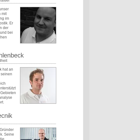
aftler
unser
 mit
ung im
stik. Er
in der
 und bei
chen
hlenbeck
heit
k hat an
 seinen
eich
nterstützt
 Gebieten
analyse
rt.
cnik
 Gründer
k. Seine
die