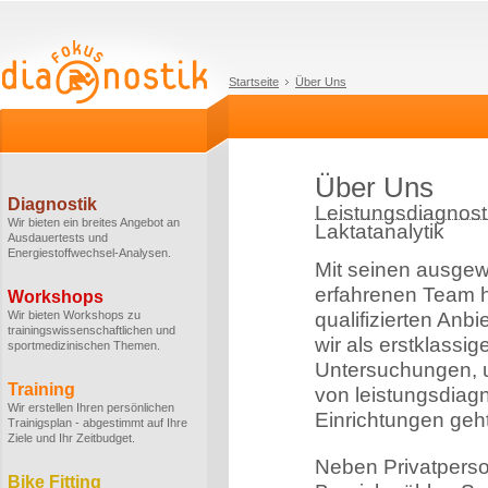
Startseite
Über Uns
Über Uns
Diagnostik
Leistungsdiagnosti
Wir bieten ein breites Angebot an
Laktatanalytik
Ausdauertests und
Energiestoffwechsel-Analysen.
Mit seinen ausge
erfahrenen Team h
Workshops
Wir bieten Workshops zu
qualifizierten Anbi
trainingswissenschaftlichen und
wir als erstklassi
sportmedizinischen Themen.
Untersuchungen, u
Training
von leistungsdiag
Wir erstellen Ihren persönlichen
Einrichtungen geht
Trainigsplan - abgestimmt auf Ihre
Ziele und Ihr Zeitbudget.
Neben Privatperso
Bike Fitting