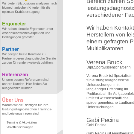
Bereich zählen Sp
Wir bieten Sitzpositionsanalysen nach
leistungsdiagnost
biomechanischen Kriterien für die
optimale Kraftübertragung.
verschiedener Fa
Ergometer
Wir haben Kontakt
Wir haben aktuelle Ergometer unter
wissenschaftlichen Aspekten und
Herstellern von le
Bedingungen getestet.
einem gefragten Pa
Multiplikatoren.
Partner
Wir pflegen beste Kontakte zu
Partnern deren diagnostische Geräte
Verena Bruck
zu den führenden weltweit gehören.
Dipl.Sportwissenschaftlerin
Referenzen
Verena Bruck ist Spezialistin
Unsere besten Referenzen sind
für leistungsdiagnostische
unsere Kunden. Hier finden Sie
Untersuchungen mit
ausgewählte Kunden.
langjähriger Erfahrung im
Profifussball. Ihr Aufgabenfel
umfasst wissenschaftliche
Über Uns
spiroergometrische Laufband
Warum wir die Richtigen für Ihre
Untersuchungen.
leistungsdiagnostischen Trainings-
und Leistungsfragen sind.
Gabi Pecina
Termine & Aktivitäten
Gabi Pecina
Veröffentlichungen
Gabi Pecina ist Anästhesistin