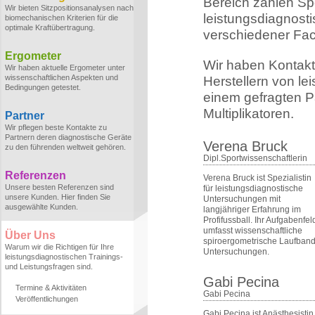
Bereich zählen Sp
Wir bieten Sitzpositionsanalysen nach
leistungsdiagnost
biomechanischen Kriterien für die
optimale Kraftübertragung.
verschiedener Fa
Ergometer
Wir haben Kontakt
Wir haben aktuelle Ergometer unter
wissenschaftlichen Aspekten und
Herstellern von le
Bedingungen getestet.
einem gefragten Pa
Multiplikatoren.
Partner
Wir pflegen beste Kontakte zu
Partnern deren diagnostische Geräte
Verena Bruck
zu den führenden weltweit gehören.
Dipl.Sportwissenschaftlerin
Referenzen
Verena Bruck ist Spezialistin
Unsere besten Referenzen sind
für leistungsdiagnostische
unsere Kunden. Hier finden Sie
Untersuchungen mit
ausgewählte Kunden.
langjähriger Erfahrung im
Profifussball. Ihr Aufgabenfel
umfasst wissenschaftliche
Über Uns
spiroergometrische Laufband
Warum wir die Richtigen für Ihre
Untersuchungen.
leistungsdiagnostischen Trainings-
und Leistungsfragen sind.
Gabi Pecina
Termine & Aktivitäten
Gabi Pecina
Veröffentlichungen
Gabi Pecina ist Anästhesistin