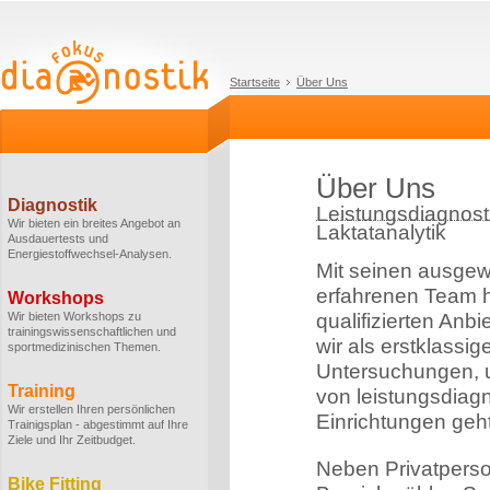
Startseite
Über Uns
Über Uns
Diagnostik
Leistungsdiagnosti
Wir bieten ein breites Angebot an
Laktatanalytik
Ausdauertests und
Energiestoffwechsel-Analysen.
Mit seinen ausge
erfahrenen Team h
Workshops
Wir bieten Workshops zu
qualifizierten Anbi
trainingswissenschaftlichen und
wir als erstklassi
sportmedizinischen Themen.
Untersuchungen, u
Training
von leistungsdiag
Wir erstellen Ihren persönlichen
Einrichtungen geht
Trainigsplan - abgestimmt auf Ihre
Ziele und Ihr Zeitbudget.
Neben Privatperso
Bike Fitting