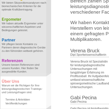
Bereich zählen Sp
Wir bieten Sitzpositionsanalysen nach
leistungsdiagnost
biomechanischen Kriterien für die
optimale Kraftübertragung.
verschiedener Fa
Ergometer
Wir haben Kontakt
Wir haben aktuelle Ergometer unter
wissenschaftlichen Aspekten und
Herstellern von le
Bedingungen getestet.
einem gefragten Pa
Multiplikatoren.
Partner
Wir pflegen beste Kontakte zu
Partnern deren diagnostische Geräte
Verena Bruck
zu den führenden weltweit gehören.
Dipl.Sportwissenschaftlerin
Referenzen
Verena Bruck ist Spezialistin
Unsere besten Referenzen sind
für leistungsdiagnostische
unsere Kunden. Hier finden Sie
Untersuchungen mit
ausgewählte Kunden.
langjähriger Erfahrung im
Profifussball. Ihr Aufgabenfel
umfasst wissenschaftliche
Über Uns
spiroergometrische Laufband
Warum wir die Richtigen für Ihre
Untersuchungen.
leistungsdiagnostischen Trainings-
und Leistungsfragen sind.
Gabi Pecina
Termine & Aktivitäten
Gabi Pecina
Veröffentlichungen
Gabi Pecina ist Anästhesistin