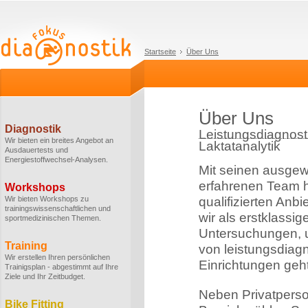
Startseite
Über Uns
Über Uns
Diagnostik
Leistungsdiagnosti
Wir bieten ein breites Angebot an
Laktatanalytik
Ausdauertests und
Energiestoffwechsel-Analysen.
Mit seinen ausge
erfahrenen Team h
Workshops
Wir bieten Workshops zu
qualifizierten Anbi
trainingswissenschaftlichen und
wir als erstklassi
sportmedizinischen Themen.
Untersuchungen, u
Training
von leistungsdiag
Wir erstellen Ihren persönlichen
Einrichtungen geht
Trainigsplan - abgestimmt auf Ihre
Ziele und Ihr Zeitbudget.
Neben Privatperso
Bike Fitting