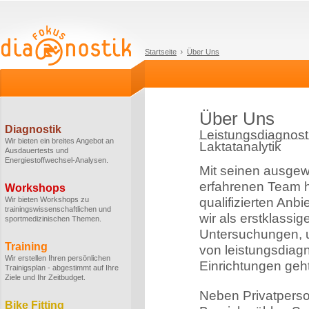
Startseite
Über Uns
Über Uns
Diagnostik
Leistungsdiagnosti
Wir bieten ein breites Angebot an
Laktatanalytik
Ausdauertests und
Energiestoffwechsel-Analysen.
Mit seinen ausge
erfahrenen Team h
Workshops
Wir bieten Workshops zu
qualifizierten Anbi
trainingswissenschaftlichen und
wir als erstklassi
sportmedizinischen Themen.
Untersuchungen, u
Training
von leistungsdiag
Wir erstellen Ihren persönlichen
Einrichtungen geht
Trainigsplan - abgestimmt auf Ihre
Ziele und Ihr Zeitbudget.
Neben Privatperso
Bike Fitting