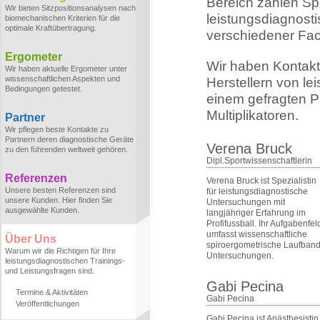
Bereich zählen Sp
Wir bieten Sitzpositionsanalysen nach
leistungsdiagnost
biomechanischen Kriterien für die
optimale Kraftübertragung.
verschiedener Fa
Ergometer
Wir haben Kontakt
Wir haben aktuelle Ergometer unter
wissenschaftlichen Aspekten und
Herstellern von le
Bedingungen getestet.
einem gefragten Pa
Multiplikatoren.
Partner
Wir pflegen beste Kontakte zu
Partnern deren diagnostische Geräte
Verena Bruck
zu den führenden weltweit gehören.
Dipl.Sportwissenschaftlerin
Referenzen
Verena Bruck ist Spezialistin
Unsere besten Referenzen sind
für leistungsdiagnostische
unsere Kunden. Hier finden Sie
Untersuchungen mit
ausgewählte Kunden.
langjähriger Erfahrung im
Profifussball. Ihr Aufgabenfel
umfasst wissenschaftliche
Über Uns
spiroergometrische Laufband
Warum wir die Richtigen für Ihre
Untersuchungen.
leistungsdiagnostischen Trainings-
und Leistungsfragen sind.
Gabi Pecina
Termine & Aktivitäten
Gabi Pecina
Veröffentlichungen
Gabi Pecina ist Anästhesistin