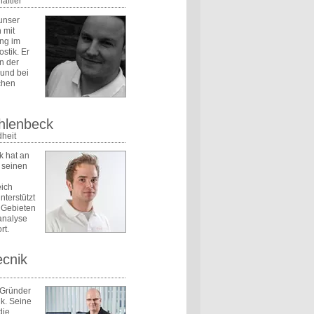
aftler
unser
 mit
ung im
stik. Er
in der
 und bei
chen
hlenbeck
heit
k hat an
 seinen
eich
nterstützt
 Gebieten
analyse
rt.
cnik
 Gründer
k. Seine
die