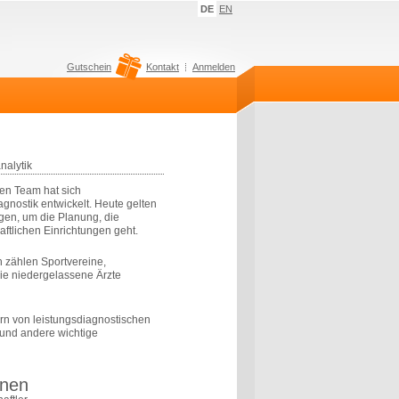
DE
EN
Gutschein
Kontakt
Anmelden
nalytik
en Team hat sich
agnostik entwickelt. Heute gelten
gen, um die Planung, die
ftlichen Einrichtungen geht.
 zählen Sportvereine,
ie niedergelassene Ärzte
ern von leistungsdiagnostischen
n und andere wichtige
inen