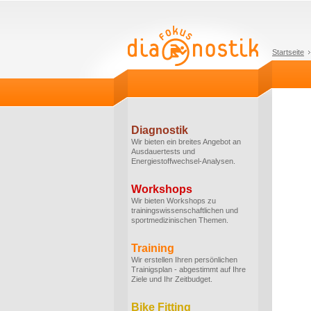
Startseite
Diagnostik
Wir bieten ein breites Angebot an
Ausdauertests und
Energiestoffwechsel-Analysen.
Workshops
Wir bieten Workshops zu
trainingswissenschaftlichen und
sportmedizinischen Themen.
Training
Wir erstellen Ihren persönlichen
Trainigsplan - abgestimmt auf Ihre
Ziele und Ihr Zeitbudget.
Bike Fitting