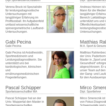
Dipl.Sportwissenschaftlerin
Dipl. Sportwissensch
Verena Bruck ist Spezialistin
Andreas Heinen ist 
für leistungsdiagnostische
Mann für die Medien
Untersuchungen mit
langjähriger Erfahr
langjähriger Erfahrung im
Bereich Laktatdiagno
Profifussball. Ihr Aufgabenfeld
unterstützt uns und 
umfasst wissenschaftliche
Öffentlichkeitsarbeit
spiroergometrische Laufband-
leistungsdiagnostis
Untersuchungen.
Untersuchungen.
Gabi Pecina
Matthias Ra
Gabi Pecina
M.A. Sport & Gesund
Gabi Pecina ist Anästhesistin,
Matthias Rahlenbec
Sportmedizinerin und
der Univ. Paderborn
Leistungsdiagnostikerin. Sie
Master in „Sport und
unterstützt uns bei
Gesundheit“ erfolgr
kardioilogischen, klinischen
abgeschlossen. Er u
und
unser Team auf den
ernährungsmedizinischen
der Gang- und Lauf
Fragestellungen.
für den Ausdauerspo
Pascal Schüpper
Mirco Smere
Sportwissenschaftler MA
Dipl. Sportlehrer
Pascal Schüpper hat an der
Mirco Smerecnik ist
Univ. Wuppertal den Master in
von Fokus:Diagnosti
Sportwissenschaften
Schwerpunkte sind 