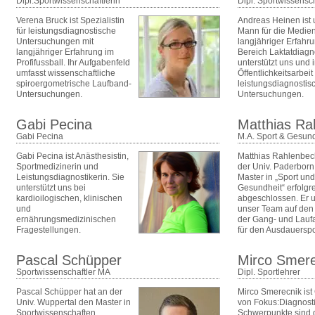
Dipl.Sportwissenschaftlerin
Dipl. Sportwissensch
Verena Bruck ist Spezialistin
Andreas Heinen ist 
für leistungsdiagnostische
Mann für die Medien
Untersuchungen mit
langjähriger Erfahr
langjähriger Erfahrung im
Bereich Laktatdiagno
Profifussball. Ihr Aufgabenfeld
unterstützt uns und 
umfasst wissenschaftliche
Öffentlichkeitsarbeit
spiroergometrische Laufband-
leistungsdiagnostis
Untersuchungen.
Untersuchungen.
Gabi Pecina
Matthias Ra
Gabi Pecina
M.A. Sport & Gesund
Gabi Pecina ist Anästhesistin,
Matthias Rahlenbec
Sportmedizinerin und
der Univ. Paderborn
Leistungsdiagnostikerin. Sie
Master in „Sport und
unterstützt uns bei
Gesundheit“ erfolgr
kardioilogischen, klinischen
abgeschlossen. Er u
und
unser Team auf den
ernährungsmedizinischen
der Gang- und Lauf
Fragestellungen.
für den Ausdauerspo
Pascal Schüpper
Mirco Smere
Sportwissenschaftler MA
Dipl. Sportlehrer
Pascal Schüpper hat an der
Mirco Smerecnik ist
Univ. Wuppertal den Master in
von Fokus:Diagnosti
Sportwissenschaften
Schwerpunkte sind 