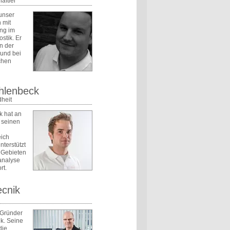
aftler
unser
 mit
ung im
stik. Er
in der
 und bei
chen
hlenbeck
heit
k hat an
 seinen
eich
nterstützt
 Gebieten
analyse
rt.
cnik
 Gründer
k. Seine
die