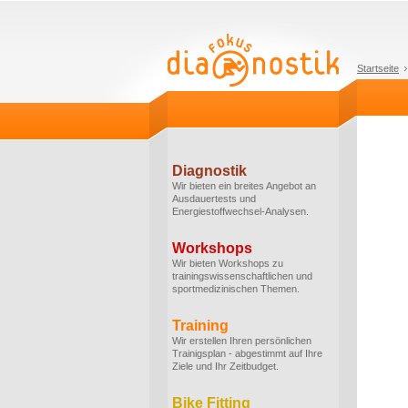
Startseite
Diagnostik
Wir bieten ein breites Angebot an
Ausdauertests und
Energiestoffwechsel-Analysen.
Workshops
Wir bieten Workshops zu
trainingswissenschaftlichen und
sportmedizinischen Themen.
Training
Wir erstellen Ihren persönlichen
Trainigsplan - abgestimmt auf Ihre
Ziele und Ihr Zeitbudget.
Bike Fitting