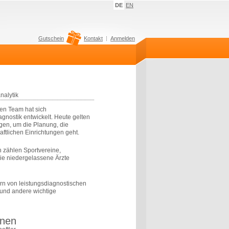
DE
EN
Gutschein
Kontakt
Anmelden
nalytik
en Team hat sich
agnostik entwickelt. Heute gelten
gen, um die Planung, die
ftlichen Einrichtungen geht.
 zählen Sportvereine,
ie niedergelassene Ärzte
ern von leistungsdiagnostischen
n und andere wichtige
inen