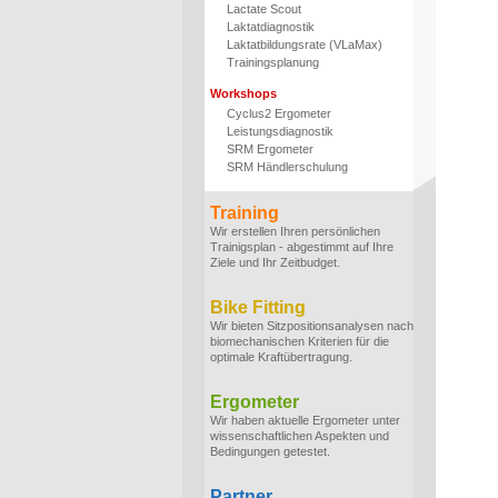
Lactate Scout
Laktatdiagnostik
Laktatbildungsrate (VLaMax)
Trainingsplanung
Workshops
Cyclus2 Ergometer
Leistungsdiagnostik
SRM Ergometer
SRM Händlerschulung
Training
Wir erstellen Ihren persönlichen
Trainigsplan - abgestimmt auf Ihre
Ziele und Ihr Zeitbudget.
Bike Fitting
Wir bieten Sitzpositionsanalysen nach
biomechanischen Kriterien für die
optimale Kraftübertragung.
Ergometer
Wir haben aktuelle Ergometer unter
wissenschaftlichen Aspekten und
Bedingungen getestet.
Partner