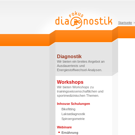
Startseite
Diagnostik
Wir bieten ein breites Angebot an
Ausdauertests und
Energiestoffwechsel-Analysen.
Workshops
Wir bieten Workshops zu
trainingswissenschaftlichen und
sportmedizinischen Themen.
Inhouse Schulungen
Bikefitting
Laktatdiagnostik
Spiroergometrie
Webinare
Ernährung