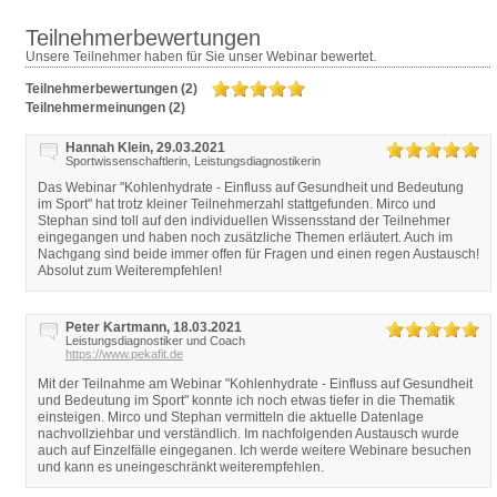
Teilnehmerbewertungen
Unsere Teilnehmer haben für Sie unser Webinar bewertet.
Teilnehmerbewertungen (2)
Teilnehmermeinungen (2)
Hannah Klein, 29.03.2021
Sportwissenschaftlerin, Leistungsdiagnostikerin
Das Webinar "Kohlenhydrate - Einfluss auf Gesundheit und Bedeutung
im Sport" hat trotz kleiner Teilnehmerzahl stattgefunden. Mirco und
Stephan sind toll auf den individuellen Wissensstand der Teilnehmer
eingegangen und haben noch zusätzliche Themen erläutert. Auch im
Nachgang sind beide immer offen für Fragen und einen regen Austausch!
Absolut zum Weiterempfehlen!
Peter Kartmann, 18.03.2021
Leistungsdiagnostiker und Coach
https://www.pekafit.de
Mit der Teilnahme am Webinar "Kohlenhydrate - Einfluss auf Gesundheit
und Bedeutung im Sport" konnte ich noch etwas tiefer in die Thematik
einsteigen. Mirco und Stephan vermitteln die aktuelle Datenlage
nachvollziehbar und verständlich. Im nachfolgenden Austausch wurde
auch auf Einzelfälle eingeganen. Ich werde weitere Webinare besuchen
und kann es uneingeschränkt weiterempfehlen.