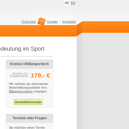
DE
EN
Gutschein
Kontakt
Anmelden
edeutung im Sport
Kosten / Bildungscheck
Kosten pro
179,- €
Teilnehmer/in
Wir nehmen als anerkannter
Weiterbildungsanbieter Ihre
Bildungsschecks
entgegen.
Termine oder Fragen
Sie möchten einen Termin