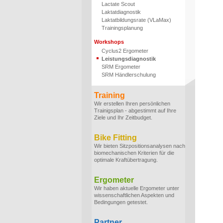
Lactate Scout
Laktatdiagnostik
Laktatbildungsrate (VLaMax)
Trainingsplanung
Workshops
Cyclus2 Ergometer
Leistungsdiagnostik
SRM Ergometer
SRM Händlerschulung
Training
Wir erstellen Ihren persönlichen
Trainigsplan - abgestimmt auf Ihre
Ziele und Ihr Zeitbudget.
Bike Fitting
Wir bieten Sitzpositionsanalysen nach
biomechanischen Kriterien für die
optimale Kraftübertragung.
Ergometer
Wir haben aktuelle Ergometer unter
wissenschaftlichen Aspekten und
Bedingungen getestet.
Partner