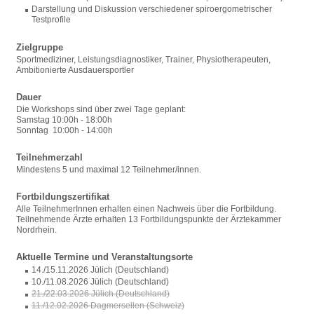
Darstellung und Diskussion verschiedener spiroergometrischer
Testprofile
Zielgruppe
Sportmediziner, Leistungsdiagnostiker, Trainer, Physiotherapeuten,
Ambitionierte Ausdauersportler
Dauer
Die Workshops sind über zwei Tage geplant:
Samstag 10:00h - 18:00h
Sonntag 10:00h - 14:00h
Teilnehmerzahl
Mindestens 5 und maximal 12 Teilnehmer/innen.
Fortbildungszertifikat
Alle TeilnehmerInnen erhalten einen Nachweis über die Fortbildung.
Teilnehmende Ärzte erhalten 13 Fortbildungspunkte der Ärztekammer
Nordrhein.
Aktuelle Termine und Veranstaltungsorte
14./15.11.2026 Jülich (Deutschland)
10./11.08.2026 Jülich (Deutschland)
21./22.03.2026 Jülich (Deutschland)
11./12.02.2026 Dagmersellen (Schweiz)