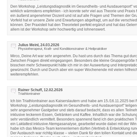
Den Workshop „Leistungsdiagnostik im Gesundheits- und Ausdauersport" vo
wirklich wärmstens empfehlen - ich konnte sehr viel aus Theorie und Praxis
ein äußerst angenehmer Dozent und ist auf alle Fragen und Themen der Gr
Vorfeld hat er unsere Ziele und Erwartungen abgefragt, um auf die verschi
können. Der Praxisteil hat den Theorieteil perfekt ergänzt und hat das Gelern
allem ist der Workshop sehr hochwertig und lohnenswert.
Julius Meinl, 24.03.2026
Physiotherapeut, Kraft- und Konditionstrainer & Heilpraktiker
Mirco, Deine Art war sehr angenehm. Du hast uns durch das Thema gut durc
Zwischen Fragen direkt eingegangen. Besonders die kleine Gruppengröße hat
bisschen mehr Schwerpunkt hätte ich mir in der Auswertung und Interpretati
gewünscht. Durch und Durch aber ein super Wochenende mit vielen hilfreic
weiterempfehlen.
Rainer Schuff, 12.02.2026
Triathlontrainer
Ich bin Triathlontrainer aus Kaiserslautern und habe am 15./16.11.2025 bei 
Workshop „Leistungsdiagnostik im Gesundheits- und Ausdauersport" teilge
sehr angenehmer Gastgeber und stets darauf bedacht, dass es allen Teilneh
inklusive leckerem Essen, Getränken und Kaffee. Inhaltlich war die Schulung
sehr verständlich vermittelt. Besonders spannend fand ich den praktischen 
ein Laktattest inklusive Atemgasanalyse, gearbeitet wurde dabei mit der Wi
habe ich das Mesics-Team kennenlernen dürfen (Vertrieb & Entwicklung run
Der Austausch war richtig klasse – vielen Dank für den tollen Kontakt und di