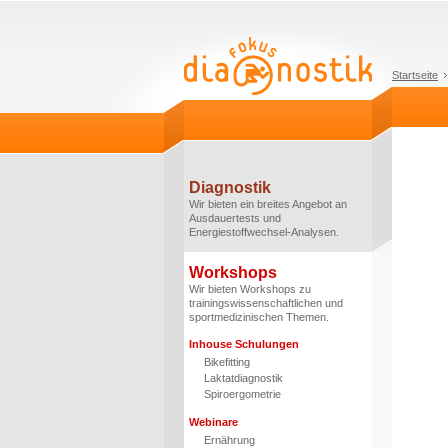
Startseite
Diagnostik
Wir bieten ein breites Angebot an
Ausdauertests und
Energiestoffwechsel-Analysen.
Workshops
Wir bieten Workshops zu
trainingswissenschaftlichen und
sportmedizinischen Themen.
Inhouse Schulungen
Bikefitting
Laktatdiagnostik
Spiroergometrie
Webinare
Ernährung