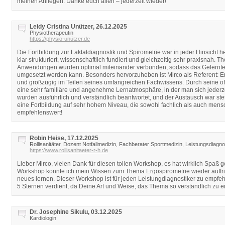
meinen Anliegen. Danke euch allen – jederzeit wieder!
Leidy Cristina Unützer, 26.12.2025
Physiotherapeutin
https://physio-unützer.de
Die Fortbildung zur Laktatdiagnostik und Spirometrie war in jeder Hinsicht 
klar strukturiert, wissenschaftlich fundiert und gleichzeitig sehr praxisnah. T
Anwendungen wurden optimal miteinander verbunden, sodass das Gelernte di
umgesetzt werden kann. Besonders hervorzuheben ist Mirco als Referent: Er
und großzügig im Teilen seines umfangreichen Fachwissens. Durch seine off
eine sehr familiäre und angenehme Lernatmosphäre, in der man sich jederze
wurden ausführlich und verständlich beantwortet, und der Austausch war st
eine Fortbildung auf sehr hohem Niveau, die sowohl fachlich als auch mensc
empfehlenswert!
Robin Heise, 17.12.2025
Rollisanitäter, Dozent Notfallmedizin, Fachberater Sportmedizin, Leistungsdiagno
https://www.rollisanitaeter-r-h.de
Lieber Mirco, vielen Dank für diesen tollen Workshop, es hat wirklich Spaß
Workshop konnte ich mein Wissen zum Thema Ergospirometrie wieder auffris
neues lernen. Dieser Workshop ist für jeden Leistungdiagnostiker zu empfehl
5 Sternen verdient, da Deine Art und Weise, das Thema so verständlich zu erk
Dr. Josephine Sikulu, 03.12.2025
Kardiologin