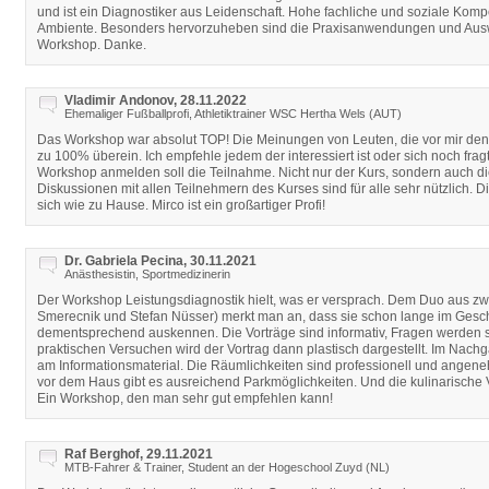
und ist ein Diagnostiker aus Leidenschaft. Hohe fachliche und soziale Komp
Ambiente. Besonders hervorzuheben sind die Praxisanwendungen und Ausw
Workshop. Danke.
Vladimir Andonov, 28.11.2022
Ehemaliger Fußballprofi, Athletiktrainer WSC Hertha Wels (AUT)
Das Workshop war absolut TOP! Die Meinungen von Leuten, die vor mir de
zu 100% überein. Ich empfehle jedem der interessiert ist oder sich noch fragt
Workshop anmelden soll die Teilnahme. Nicht nur der Kurs, sondern auch
Diskussionen mit allen Teilnehmern des Kurses sind für alle sehr nützlich. Di
sich wie zu Hause. Mirco ist ein großartiger Profi!
Dr. Gabriela Pecina, 30.11.2021
Anästhesistin, Sportmedizinerin
Der Workshop Leistungsdiagnostik hielt, was er versprach. Dem Duo aus zwe
Smerecnik und Stefan Nüsser) merkt man an, dass sie schon lange im Gesch
dementsprechend auskennen. Die Vorträge sind informativ, Fragen werden s
praktischen Versuchen wird der Vortrag dann plastisch dargestellt. Im Na
am Informationsmaterial. Die Räumlichkeiten sind professionell und angeneh
vor dem Haus gibt es ausreichend Parkmöglichkeiten. Und die kulinarische V
Ein Workshop, den man sehr gut empfehlen kann!
Raf Berghof, 29.11.2021
MTB-Fahrer & Trainer, Student an der Hogeschool Zuyd (NL)