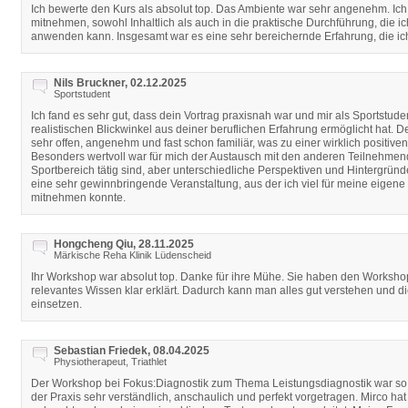
Ich bewerte den Kurs als absolut top. Das Ambiente war sehr angenehm. Ich
mitnehmen, sowohl Inhaltlich als auch in die praktische Durchführung, die ich
anwenden kann. Insgesamt war es eine sehr bereichernde Erfahrung, die i
Nils Bruckner, 02.12.2025
Sportstudent
Ich fand es sehr gut, dass dein Vortrag praxisnah war und mir als Sportstud
realistischen Blickwinkel aus deiner beruflichen Erfahrung ermöglicht hat. De
sehr offen, angenehm und fast schon familiär, was zu einer wirklich positiv
Besonders wertvoll war für mich der Austausch mit den anderen Teilnehmend
Sportbereich tätig sind, aber unterschiedliche Perspektiven und Hintergrün
eine sehr gewinnbringende Veranstaltung, aus der ich viel für meine eigene 
mitnehmen konnte.
Hongcheng Qiu, 28.11.2025
Märkische Reha Klinik Lüdenscheid
Ihr Workshop war absolut top. Danke für ihre Mühe. Sie haben den Workshop
relevantes Wissen klar erklärt. Dadurch kann man alles gut verstehen und d
einsetzen.
Sebastian Friedek, 08.04.2025
Physiotherapeut, Triathlet
Der Workshop bei Fokus:Diagnostik zum Thema Leistungsdiagnostik war so w
der Praxis sehr verständlich, anschaulich und perfekt vorgetragen. Mirco h