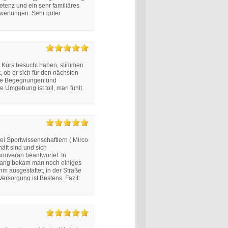
etenz und ein sehr familiäres
ertungen. Sehr guter
n Kurs besucht haben, stimmen
, ob er sich für den nächsten
 die Begegnungen und
e Umgebung ist toll, man fühlt
i Sportwissenschaftlern ( Mirco
äft sind und sich
ouverän beantwortet. In
chgang bekam man noch einiges
m ausgestattet, in der Straße
ersorgung ist Bestens. Fazit: