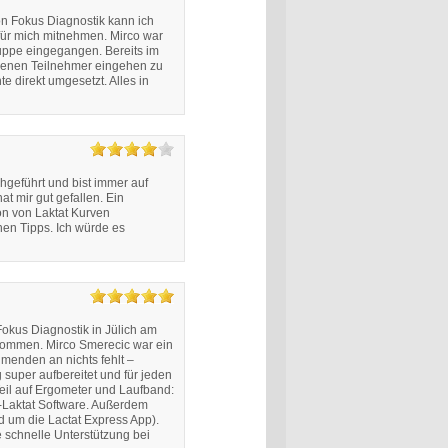
n Fokus Diagnostik kann ich
 für mich mitnehmen. Mirco war
uppe eingegangen. Bereits im
edenen Teilnehmer eingehen zu
te direkt umgesetzt. Alles in
hgeführt und bist immer auf
 mir gut gefallen. Ein
on von Laktat Kurven
hen Tipps. Ich würde es
Fokus Diagnostik in Jülich am
nommen. Mirco Smerecic war ein
menden an nichts fehlt –
 super aufbereitet und für jeden
Teil auf Ergometer und Laufband:
n-Laktat Software. Außerdem
d um die Lactat Express App).
e schnelle Unterstützung bei