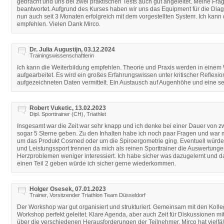
gebracht und uns bei zwei praktischen Tests auch gut angeleitet. Meine Fra
beantwortet. Aufgrund des Kurses haben wir uns das Equipment für die Diag
nun auch seit 3 Monaten erfolgreich mit dem vorgestellten System. Ich kann 
empfehlen. Vielen Dank Mirco.
Dr. Julia Augustijn, 03.12.2024
Trainingswissenschaftlerin
Ich kann die Weiterbildung empfehlen. Theorie und Praxis werden in einem
aufgearbeitet. Es wird ein großes Erfahrungswissen unter kritischer Reflex
aufgezeichneten Daten vermittelt. Ein Austausch auf Augenhöhe und eine s
Robert Vuketic, 13.02.2023
Dipl. Sporttrainer (CH), Triathlet
Insgesamt war die Zeit war sehr knapp und ich denke bei einer Dauer von z
sogar 5 Sterne geben. Zu den Inhalten habe ich noch paar Fragen und war m
um das Produkt Cosmed oder um die Spiroergometrie ging. Eventuell würd
und Leistungssport trennen da mich als reinen Sporttrainer die Auswertunge
Herzproblemen weniger interessiert. Ich habe sicher was dazugelernt und das
einen Teil 2 geben würde ich sicher gerne wiederkommen.
Holger Osesek, 07.01.2023
Trainer, Vorsitzender Triathlon Team Düsseldorf
Der Workshop war gut organisiert und strukturiert. Gemeinsam mit den Kol
Workshop perfekt geleitet. Klare Agenda, aber auch Zeit für Diskussionen m
über die verschiedenen Herausforderungen der Teilnehmer. Mirco hat vielfäl