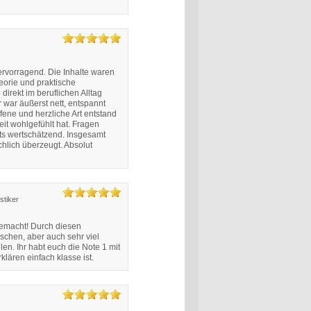
hervorragend. Die Inhalte waren
heorie und praktische
rekt im beruflichen Alltag
 war äußerst nett, entspannt
ene und herzliche Art entstand
it wohlgefühlt hat. Fragen
ets wertschätzend. Insgesamt
hlich überzeugt. Absolut
stiker
 gemacht! Durch diesen
chen, aber auch sehr viel
en. Ihr habt euch die Note 1 mit
lären einfach klasse ist.