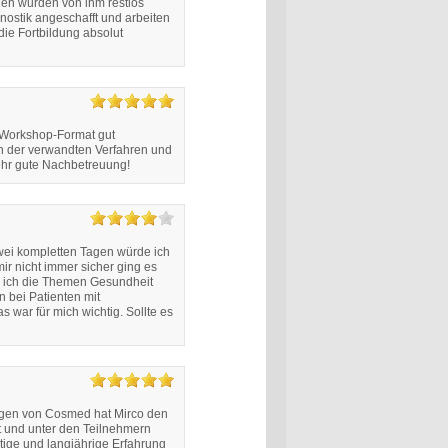
gen wurden von ihm restlos
nostik angeschafft und arbeiten
die Fortbildung absolut
 Workshop-Format gut
ion der verwandten Verfahren und
ehr gute Nachbetreuung!
wei kompletten Tagen würde ich
ir nicht immer sicher ging es
e ich die Themen Gesundheit
n bei Patienten mit
 war für mich wichtig. Sollte es
legen von Cosmed hat Mirco den
it und unter den Teilnehmern
tige und langjährige Erfahrung