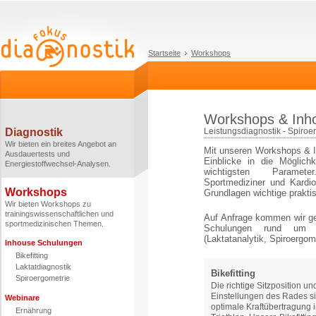
Startseite
Workshops
Workshops & Inh
Diagnostik
Leistungsdiagnostik - Spiroer
Wir bieten ein breites Angebot an
Mit unseren Workshops & In
Ausdauertests und
Einblicke in die Möglich
Energiestoffwechsel-Analysen.
wichtigsten Parameter
Sportmediziner und Kardio
Workshops
Grundlagen wichtige prakt
Wir bieten Workshops zu
trainingswissenschaftlichen und
Auf Anfrage kommen wir g
sportmedizinischen Themen.
Schulungen rund um d
(Laktatanalytik, Spiroergome
Inhouse Schulungen
Bikefitting
Laktatdiagnostik
Bikefitting
Spiroergometrie
Die richtige Sitzposition un
Einstellungen des Rades si
Webinare
optimale Kraftübertragung 
Ernährung