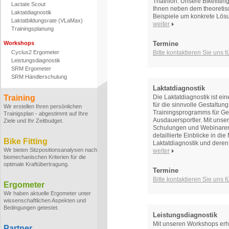
Triathlon. Unsere Bikefitti
Lactate Scout
Ihnen neben dem theoretis
Laktatdiagnostik
Beispiele um konkrete Lös
Laktatbildungsrate (VLaMax)
weiter
Trainingsplanung
Workshops
Termine
Cyclus2 Ergometer
Bitte kontaktieren Sie uns 
Leistungsdiagnostik
SRM Ergometer
SRM Händlerschulung
Laktatdiagnostik
Training
Die Laktatdiagnostik ist ei
für die sinnvolle Gestaltun
Wir erstellen Ihren persönlichen
Trainingsprogramms für Ge
Trainigsplan - abgestimmt auf Ihre
Ausdauersportler. Mit unse
Ziele und Ihr Zeitbudget.
Schulungen und Webinaren
detaillierte Einblicke in di
Bike Fitting
Laktatdiagnostik und deren
Wir bieten Sitzpositionsanalysen nach
weiter
biomechanischen Kriterien für die
optimale Kraftübertragung.
Termine
Bitte kontaktieren Sie uns 
Ergometer
Wir haben aktuelle Ergometer unter
wissenschaftlichen Aspekten und
Bedingungen getestet.
Leistungsdiagnostik
Mit unseren Workshops erhal
Partner