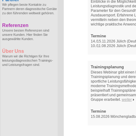
Einblicke in die Möglichkei
Wir pflegen beste Kontakte zu
Leistungsdiagnostik und de
Partnern deren diagnostische Geräte
Parameter für den Gesundh
zu den führenden weltweit gehören.
Ausdauersport. Erfahrene L
vermitteln neben den theo
wichtige praktische Anwen
Referenzen
Unsere besten Referenzen sind
unsere Kunden. Hier finden Sie
Termine
ausgewählte Kunden.
14./15.11.2026 Jülich (Deu
10./11.08.2026 Jülich (Deu
Über Uns
Warum wir die Richtigen für Ihre
leistungsdiagnostischen Trainings-
und Leistungsfragen sind.
Trainingsplanung
Dieses Webinar gibt einen 
Trainingsplanung und deren
sportliche Leistungsfähigkei
moderne Trainingsmethoden
beispielhaft Trainingsplän
präsentiert und gemeinsam 
Gruppe erarbeitet.
weiter
Termine
15.08.2026 Mönchengladb