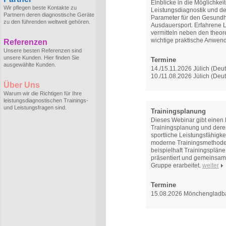
Einblicke in die Möglichkei
Wir pflegen beste Kontakte zu
Leistungsdiagnostik und de
Partnern deren diagnostische Geräte
Parameter für den Gesundh
zu den führenden weltweit gehören.
Ausdauersport. Erfahrene L
vermitteln neben den theo
wichtige praktische Anwen
Referenzen
Unsere besten Referenzen sind
unsere Kunden. Hier finden Sie
Termine
ausgewählte Kunden.
14./15.11.2026 Jülich (Deu
10./11.08.2026 Jülich (Deu
Über Uns
Warum wir die Richtigen für Ihre
leistungsdiagnostischen Trainings-
und Leistungsfragen sind.
Trainingsplanung
Dieses Webinar gibt einen 
Trainingsplanung und deren
sportliche Leistungsfähigkei
moderne Trainingsmethoden
beispielhaft Trainingsplän
präsentiert und gemeinsam 
Gruppe erarbeitet.
weiter
Termine
15.08.2026 Mönchengladb