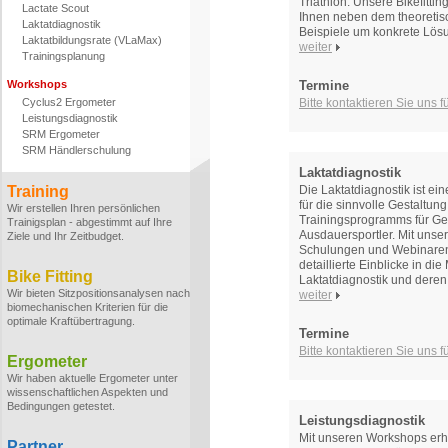
Triathlon. Unsere Bikefitti
Lactate Scout
Ihnen neben dem theoretis
Laktatdiagnostik
Beispiele um konkrete Lös
Laktatbildungsrate (VLaMax)
weiter
Trainingsplanung
Workshops
Termine
Cyclus2 Ergometer
Bitte kontaktieren Sie uns 
Leistungsdiagnostik
SRM Ergometer
SRM Händlerschulung
Laktatdiagnostik
Training
Die Laktatdiagnostik ist ei
für die sinnvolle Gestaltun
Wir erstellen Ihren persönlichen
Trainingsprogramms für Ge
Trainigsplan - abgestimmt auf Ihre
Ausdauersportler. Mit unse
Ziele und Ihr Zeitbudget.
Schulungen und Webinaren
detaillierte Einblicke in di
Bike Fitting
Laktatdiagnostik und deren
Wir bieten Sitzpositionsanalysen nach
weiter
biomechanischen Kriterien für die
optimale Kraftübertragung.
Termine
Bitte kontaktieren Sie uns 
Ergometer
Wir haben aktuelle Ergometer unter
wissenschaftlichen Aspekten und
Bedingungen getestet.
Leistungsdiagnostik
Mit unseren Workshops erhal
Partner