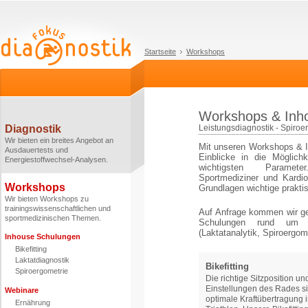
Startseite
Workshops
Workshops & Inh
Diagnostik
Leistungsdiagnostik - Spiroer
Wir bieten ein breites Angebot an
Mit unseren Workshops & In
Ausdauertests und
Einblicke in die Möglich
Energiestoffwechsel-Analysen.
wichtigsten Parameter
Sportmediziner und Kardio
Workshops
Grundlagen wichtige prakt
Wir bieten Workshops zu
trainingswissenschaftlichen und
Auf Anfrage kommen wir g
sportmedizinischen Themen.
Schulungen rund um d
(Laktatanalytik, Spiroergome
Inhouse Schulungen
Bikefitting
Laktatdiagnostik
Bikefitting
Spiroergometrie
Die richtige Sitzposition un
Einstellungen des Rades si
Webinare
optimale Kraftübertragung 
Ernährung