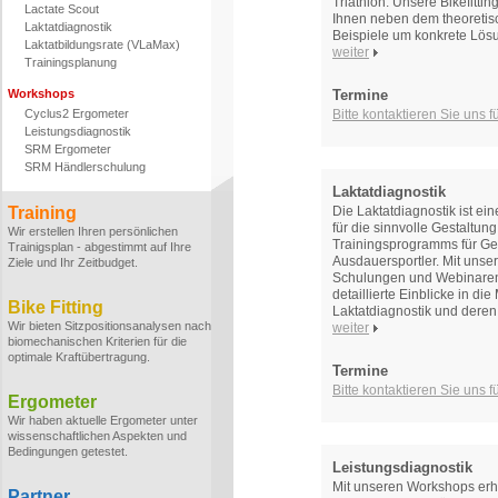
Triathlon. Unsere Bikefitti
Lactate Scout
Ihnen neben dem theoretis
Laktatdiagnostik
Beispiele um konkrete Lös
Laktatbildungsrate (VLaMax)
weiter
Trainingsplanung
Workshops
Termine
Cyclus2 Ergometer
Bitte kontaktieren Sie uns 
Leistungsdiagnostik
SRM Ergometer
SRM Händlerschulung
Laktatdiagnostik
Training
Die Laktatdiagnostik ist ei
für die sinnvolle Gestaltun
Wir erstellen Ihren persönlichen
Trainingsprogramms für Ge
Trainigsplan - abgestimmt auf Ihre
Ausdauersportler. Mit unse
Ziele und Ihr Zeitbudget.
Schulungen und Webinaren
detaillierte Einblicke in di
Bike Fitting
Laktatdiagnostik und deren
Wir bieten Sitzpositionsanalysen nach
weiter
biomechanischen Kriterien für die
optimale Kraftübertragung.
Termine
Bitte kontaktieren Sie uns 
Ergometer
Wir haben aktuelle Ergometer unter
wissenschaftlichen Aspekten und
Bedingungen getestet.
Leistungsdiagnostik
Mit unseren Workshops erhal
Partner