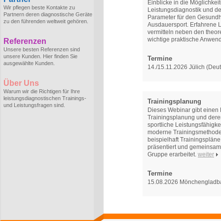
Einblicke in die Möglichkei
Wir pflegen beste Kontakte zu
Leistungsdiagnostik und de
Partnern deren diagnostische Geräte
Parameter für den Gesundh
zu den führenden weltweit gehören.
Ausdauersport. Erfahrene L
vermitteln neben den theo
wichtige praktische Anwen
Referenzen
Unsere besten Referenzen sind
unsere Kunden. Hier finden Sie
Termine
ausgewählte Kunden.
14./15.11.2026 Jülich (Deu
Über Uns
Warum wir die Richtigen für Ihre
leistungsdiagnostischen Trainings-
Trainingsplanung
und Leistungsfragen sind.
Dieses Webinar gibt einen 
Trainingsplanung und deren
sportliche Leistungsfähigkei
moderne Trainingsmethoden
beispielhaft Trainingsplän
präsentiert und gemeinsam 
Gruppe erarbeitet.
weiter
Termine
15.08.2026 Mönchengladb