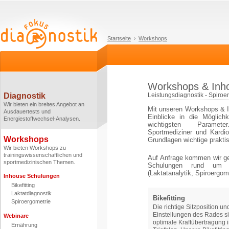
Startseite
Workshops
Workshops & Inh
Diagnostik
Leistungsdiagnostik - Spiroer
Wir bieten ein breites Angebot an
Mit unseren Workshops & In
Ausdauertests und
Einblicke in die Möglich
Energiestoffwechsel-Analysen.
wichtigsten Parameter
Sportmediziner und Kardio
Workshops
Grundlagen wichtige prakt
Wir bieten Workshops zu
trainingswissenschaftlichen und
Auf Anfrage kommen wir g
sportmedizinischen Themen.
Schulungen rund um d
(Laktatanalytik, Spiroergome
Inhouse Schulungen
Bikefitting
Laktatdiagnostik
Bikefitting
Spiroergometrie
Die richtige Sitzposition un
Einstellungen des Rades si
Webinare
optimale Kraftübertragung 
Ernährung